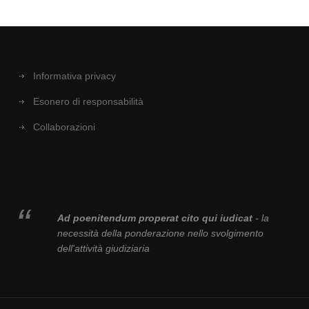
Informativa privacy
Esonero di responsabilità
Collaborazioni
Ad poenitendum properat cito qui iudicat
- la
necessità della ponderazione nello svolgimento
dell'attività giudiziaria