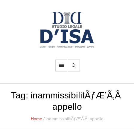
Tag:
inammissibilitÃƒÆ’Ã‚Â
appello
Home
/
inammissibilitÃƒÆ’Ã‚Â appello