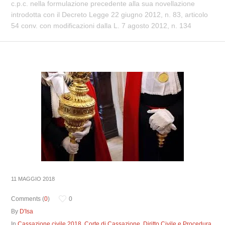
c.p.c. nella formulazione precedente alla sua novellazione
introdotta con il Decreto Legge 22 giugno 2012, n. 83, articolo
54 conv. con modificazioni dalla L. 7 agosto 2012, n. 134
11 MAGGIO 2018
Comments (
0
)
0
By
D'Isa
In
Cassazione civile 2018
,
Corte di Cassazione
,
Diritto Civile e Procedura