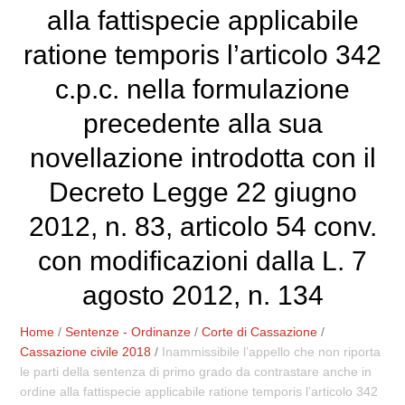
alla fattispecie applicabile
ratione temporis l’articolo 342
c.p.c. nella formulazione
precedente alla sua
novellazione introdotta con il
Decreto Legge 22 giugno
2012, n. 83, articolo 54 conv.
con modificazioni dalla L. 7
agosto 2012, n. 134
Home
/
Sentenze - Ordinanze
/
Corte di Cassazione
/
Cassazione civile 2018
/
Inammissibile l’appello che non riporta
le parti della sentenza di primo grado da contrastare anche in
ordine alla fattispecie applicabile ratione temporis l’articolo 342