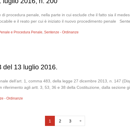
 luglio 2016, n. 200
dice di procedura penale, nella parte in cui esclude che il fatto sia il me
evocabile e il reato per cui è iniziato il nuovo procedimento penale Sen
 Penale e Procedura Penale
,
Sentenze - Ordinanze
 del 13 luglio 2016.
zionale dell’art. 1, comma 483, della legge 27 dicembre 2013, n. 147 (Di
n riferimento agli artt. 3, 53, 36 e 38 della Costituzione, dalla sezione gi
ze - Ordinanze
1
2
3