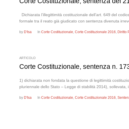
Corte Costituzionale, sentenza del 21
Dichiarata l’illegittimità costituzionale dell’art. 649 del co
formale tra il reato già giudicato con sentenza divenuta irr
by
D'Isa
In
Corte Costituzionale
,
Corte Costituzionale 2016
,
Diritto
ARTICOLO
Corte Costituzionale, sentenza n. 173
1) dichiarata non fondata la questione di legittimità costitu
pluriennale dello Stato – Legge di stabilità 2014), sollevata, i
by
D'Isa
In
Corte Costituzionale
,
Corte Costituzionale 2016
,
Senten