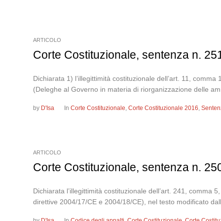
ARTICOLO
Corte Costituzionale, sentenza n. 2
Dichiarata 1) l’illegittimità costituzionale dell’art. 11, comma 
(Deleghe al Governo in materia di riorganizzazione delle ammi
by
D'Isa
In
Corte Costituzionale
,
Corte Costituzionale 2016
,
Senten
ARTICOLO
Corte Costituzionale, sentenza n. 2
Dichiarata l’illegittimità costituzionale dell’art. 241, comma 5,
direttive 2004/17/CE e 2004/18/CE), nel testo modificato dall
by
D'Isa
In
Codice degli appalti
,
Corte Costituzionale
,
Corte Costit