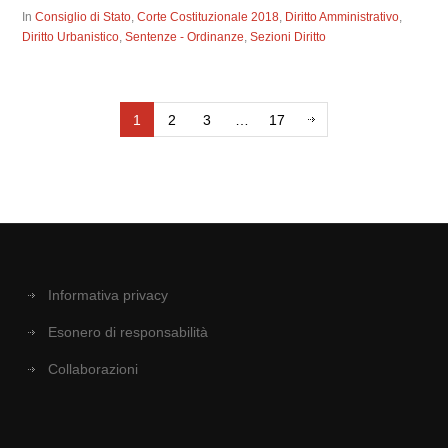
In
Consiglio di Stato
,
Corte Costituzionale 2018
,
Diritto Amministrativo
,
Diritto Urbanistico
,
Sentenze - Ordinanze
,
Sezioni Diritto
1
2
3
…
17
Informativa privacy
Esonero di responsabilità
Collaborazioni