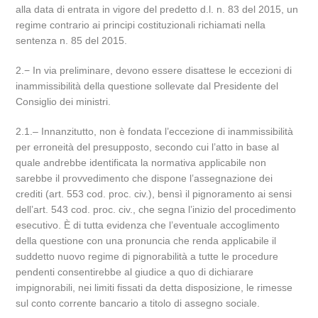
alla data di entrata in vigore del predetto d.l. n. 83 del 2015, un
regime contrario ai principi costituzionali richiamati nella
sentenza n. 85 del 2015.
2.− In via preliminare, devono essere disattese le eccezioni di
inammissibilità della questione sollevate dal Presidente del
Consiglio dei ministri.
2.1.‒ Innanzitutto, non è fondata l’eccezione di inammissibilità
per erroneità del presupposto, secondo cui l’atto in base al
quale andrebbe identificata la normativa applicabile non
sarebbe il provvedimento che dispone l’assegnazione dei
crediti (art. 553 cod. proc. civ.), bensì il pignoramento ai sensi
dell’art. 543 cod. proc. civ., che segna l’inizio del procedimento
esecutivo. È di tutta evidenza che l’eventuale accoglimento
della questione con una pronuncia che renda applicabile il
suddetto nuovo regime di pignorabilità a tutte le procedure
pendenti consentirebbe al giudice a quo di dichiarare
impignorabili, nei limiti fissati da detta disposizione, le rimesse
sul conto corrente bancario a titolo di assegno sociale.