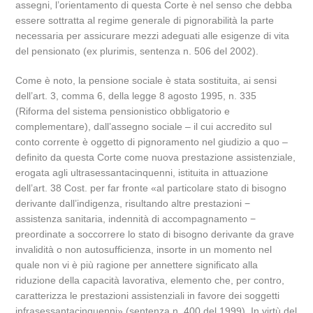
assegni, l’orientamento di questa Corte è nel senso che debba
essere sottratta al regime generale di pignorabilità la parte
necessaria per assicurare mezzi adeguati alle esigenze di vita
del pensionato (ex plurimis, sentenza n. 506 del 2002).
Come è noto, la pensione sociale è stata sostituita, ai sensi
dell’art. 3, comma 6, della legge 8 agosto 1995, n. 335
(Riforma del sistema pensionistico obbligatorio e
complementare), dall’assegno sociale – il cui accredito sul
conto corrente è oggetto di pignoramento nel giudizio a quo –
definito da questa Corte come nuova prestazione assistenziale,
erogata agli ultrasessantacinquenni, istituita in attuazione
dell’art. 38 Cost. per far fronte «al particolare stato di bisogno
derivante dall’indigenza, risultando altre prestazioni −
assistenza sanitaria, indennità di accompagnamento −
preordinate a soccorrere lo stato di bisogno derivante da grave
invalidità o non autosufficienza, insorte in un momento nel
quale non vi è più ragione per annettere significato alla
riduzione della capacità lavorativa, elemento che, per contro,
caratterizza le prestazioni assistenziali in favore dei soggetti
infrasessantacinquenni» (sentenza n. 400 del 1999). In virtù del