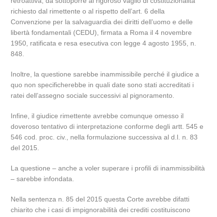
retroattiva, da sottoporre al rigoroso vaglio di costituzionalità
richiesto dal rimettente o al rispetto dell’art. 6 della
Convenzione per la salvaguardia dei diritti dell’uomo e delle
libertà fondamentali (CEDU), firmata a Roma il 4 novembre
1950, ratificata e resa esecutiva con legge 4 agosto 1955, n.
848.
Inoltre, la questione sarebbe inammissibile perché il giudice a
quo non specificherebbe in quali date sono stati accreditati i
ratei dell’assegno sociale successivi al pignoramento.
Infine, il giudice rimettente avrebbe comunque omesso il
doveroso tentativo di interpretazione conforme degli artt. 545 e
546 cod. proc. civ., nella formulazione successiva al d.l. n. 83
del 2015.
La questione ‒ anche a voler superare i profili di inammissibilità
‒ sarebbe infondata.
Nella sentenza n. 85 del 2015 questa Corte avrebbe difatti
chiarito che i casi di impignorabilità dei crediti costituiscono