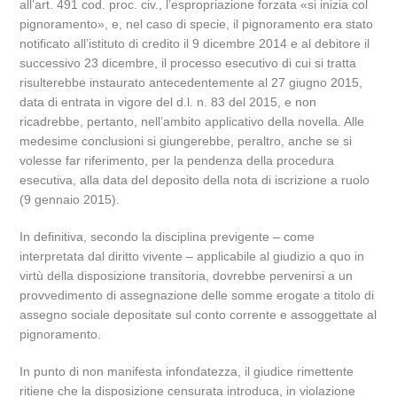
all’art. 491 cod. proc. civ., l’espropriazione forzata «si inizia col
pignoramento», e, nel caso di specie, il pignoramento era stato
notificato all’istituto di credito il 9 dicembre 2014 e al debitore il
successivo 23 dicembre, il processo esecutivo di cui si tratta
risulterebbe instaurato antecedentemente al 27 giugno 2015,
data di entrata in vigore del d.l. n. 83 del 2015, e non
ricadrebbe, pertanto, nell’ambito applicativo della novella. Alle
medesime conclusioni si giungerebbe, peraltro, anche se si
volesse far riferimento, per la pendenza della procedura
esecutiva, alla data del deposito della nota di iscrizione a ruolo
(9 gennaio 2015).
In definitiva, secondo la disciplina previgente ‒ come
interpretata dal diritto vivente ‒ applicabile al giudizio a quo in
virtù della disposizione transitoria, dovrebbe pervenirsi a un
provvedimento di assegnazione delle somme erogate a titolo di
assegno sociale depositate sul conto corrente e assoggettate al
pignoramento.
In punto di non manifesta infondatezza, il giudice rimettente
ritiene che la disposizione censurata introduca, in violazione