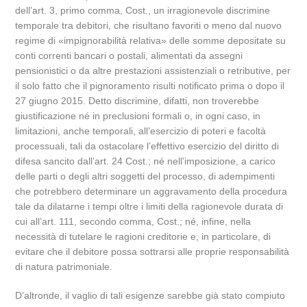
dell’art. 3, primo comma, Cost., un irragionevole discrimine
temporale tra debitori, che risultano favoriti o meno dal nuovo
regime di «impignorabilità relativa» delle somme depositate su
conti correnti bancari o postali, alimentati da assegni
pensionistici o da altre prestazioni assistenziali o retributive, per
il solo fatto che il pignoramento risulti notificato prima o dopo il
27 giugno 2015. Detto discrimine, difatti, non troverebbe
giustificazione né in preclusioni formali o, in ogni caso, in
limitazioni, anche temporali, all’esercizio di poteri e facoltà
processuali, tali da ostacolare l’effettivo esercizio del diritto di
difesa sancito dall’art. 24 Cost.; né nell’imposizione, a carico
delle parti o degli altri soggetti del processo, di adempimenti
che potrebbero determinare un aggravamento della procedura
tale da dilatarne i tempi oltre i limiti della ragionevole durata di
cui all’art. 111, secondo comma, Cost.; né, infine, nella
necessità di tutelare le ragioni creditorie e, in particolare, di
evitare che il debitore possa sottrarsi alle proprie responsabilità
di natura patrimoniale.
D’altronde, il vaglio di tali esigenze sarebbe già stato compiuto