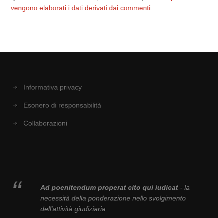
vengono elaborati i dati derivati dai commenti
.
Informativa privacy
Esonero di responsabilità
Collaborazioni
Ad poenitendum properat cito qui iudicat
- la
necessità della ponderazione nello svolgimento
dell'attività giudiziaria