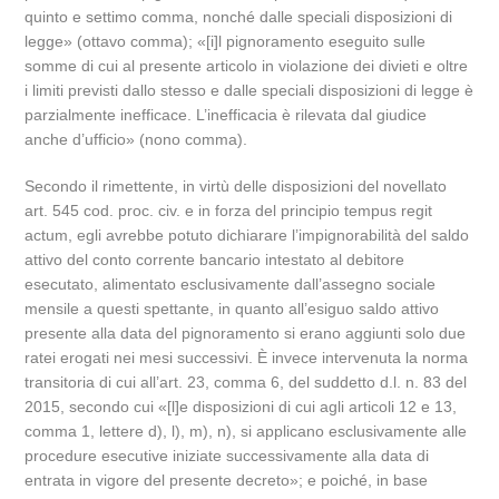
quinto e settimo comma, nonché dalle speciali disposizioni di
legge» (ottavo comma); «[i]l pignoramento eseguito sulle
somme di cui al presente articolo in violazione dei divieti e oltre
i limiti previsti dallo stesso e dalle speciali disposizioni di legge è
parzialmente inefficace. L’inefficacia è rilevata dal giudice
anche d’ufficio» (nono comma).
Secondo il rimettente, in virtù delle disposizioni del novellato
art. 545 cod. proc. civ. e in forza del principio tempus regit
actum, egli avrebbe potuto dichiarare l’impignorabilità del saldo
attivo del conto corrente bancario intestato al debitore
esecutato, alimentato esclusivamente dall’assegno sociale
mensile a questi spettante, in quanto all’esiguo saldo attivo
presente alla data del pignoramento si erano aggiunti solo due
ratei erogati nei mesi successivi. È invece intervenuta la norma
transitoria di cui all’art. 23, comma 6, del suddetto d.l. n. 83 del
2015, secondo cui «[l]e disposizioni di cui agli articoli 12 e 13,
comma 1, lettere d), l), m), n), si applicano esclusivamente alle
procedure esecutive iniziate successivamente alla data di
entrata in vigore del presente decreto»; e poiché, in base