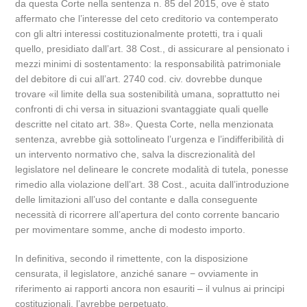
da questa Corte nella sentenza n. 85 del 2015, ove è stato
affermato che l’interesse del ceto creditorio va contemperato
con gli altri interessi costituzionalmente protetti, tra i quali
quello, presidiato dall’art. 38 Cost., di assicurare al pensionato i
mezzi minimi di sostentamento: la responsabilità patrimoniale
del debitore di cui all’art. 2740 cod. civ. dovrebbe dunque
trovare «il limite della sua sostenibilità umana, soprattutto nei
confronti di chi versa in situazioni svantaggiate quali quelle
descritte nel citato art. 38». Questa Corte, nella menzionata
sentenza, avrebbe già sottolineato l’urgenza e l’indifferibilità di
un intervento normativo che, salva la discrezionalità del
legislatore nel delineare le concrete modalità di tutela, ponesse
rimedio alla violazione dell’art. 38 Cost., acuita dall’introduzione
delle limitazioni all’uso del contante e dalla conseguente
necessità di ricorrere all’apertura del conto corrente bancario
per movimentare somme, anche di modesto importo.
In definitiva, secondo il rimettente, con la disposizione
censurata, il legislatore, anziché sanare − ovviamente in
riferimento ai rapporti ancora non esauriti – il vulnus ai principi
costituzionali, l’avrebbe perpetuato.