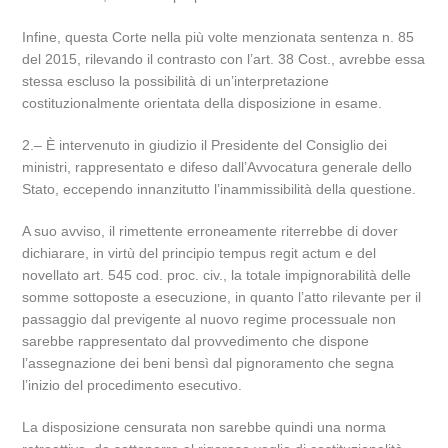
Infine, questa Corte nella più volte menzionata sentenza n. 85
del 2015, rilevando il contrasto con l’art. 38 Cost., avrebbe essa
stessa escluso la possibilità di un’interpretazione
costituzionalmente orientata della disposizione in esame.
2.‒ È intervenuto in giudizio il Presidente del Consiglio dei
ministri, rappresentato e difeso dall’Avvocatura generale dello
Stato, eccependo innanzitutto l’inammissibilità della questione.
A suo avviso, il rimettente erroneamente riterrebbe di dover
dichiarare, in virtù del principio tempus regit actum e del
novellato art. 545 cod. proc. civ., la totale impignorabilità delle
somme sottoposte a esecuzione, in quanto l’atto rilevante per il
passaggio dal previgente al nuovo regime processuale non
sarebbe rappresentato dal provvedimento che dispone
l’assegnazione dei beni bensì dal pignoramento che segna
l’inizio del procedimento esecutivo.
La disposizione censurata non sarebbe quindi una norma