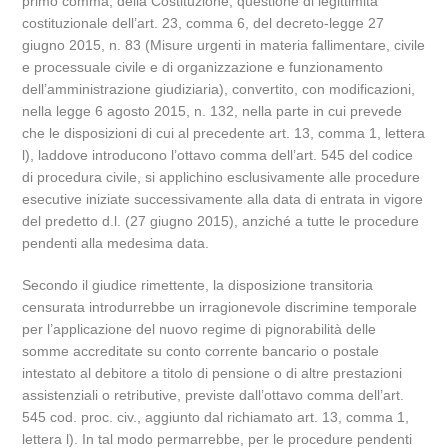
primo comma, della Costituzione, questione di legittimità
costituzionale dell’art. 23, comma 6, del decreto-legge 27
giugno 2015, n. 83 (Misure urgenti in materia fallimentare, civile
e processuale civile e di organizzazione e funzionamento
dell’amministrazione giudiziaria), convertito, con modificazioni,
nella legge 6 agosto 2015, n. 132, nella parte in cui prevede
che le disposizioni di cui al precedente art. 13, comma 1, lettera
l), laddove introducono l’ottavo comma dell’art. 545 del codice
di procedura civile, si applichino esclusivamente alle procedure
esecutive iniziate successivamente alla data di entrata in vigore
del predetto d.l. (27 giugno 2015), anziché a tutte le procedure
pendenti alla medesima data.
Secondo il giudice rimettente, la disposizione transitoria
censurata introdurrebbe un irragionevole discrimine temporale
per l’applicazione del nuovo regime di pignorabilità delle
somme accreditate su conto corrente bancario o postale
intestato al debitore a titolo di pensione o di altre prestazioni
assistenziali o retributive, previste dall’ottavo comma dell’art.
545 cod. proc. civ., aggiunto dal richiamato art. 13, comma 1,
lettera l). In tal modo permarrebbe, per le procedure pendenti