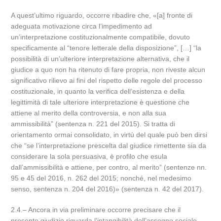
A quest’ultimo riguardo, occorre ribadire che, «[a] fronte di
adeguata motivazione circa l’impedimento ad
un’interpretazione costituzionalmente compatibile, dovuto
specificamente al “tenore letterale della disposizione”, […] “la
possibilità di un’ulteriore interpretazione alternativa, che il
giudice a quo non ha ritenuto di fare propria, non riveste alcun
significativo rilievo ai fini del rispetto delle regole del processo
costituzionale, in quanto la verifica dell’esistenza e della
legittimità di tale ulteriore interpretazione è questione che
attiene al merito della controversia, e non alla sua
ammissibilità” (sentenza n. 221 del 2015). Si tratta di
orientamento ormai consolidato, in virtù del quale può ben dirsi
che “se l’interpretazione prescelta dal giudice rimettente sia da
considerare la sola persuasiva, è profilo che esula
dall’ammissibilità e attiene, per contro, al merito” (sentenze nn.
95 e 45 del 2016, n. 262 del 2015; nonché, nel medesimo
senso, sentenza n. 204 del 2016)» (sentenza n. 42 del 2017).
2.4.– Ancora in via preliminare occorre precisare che il
presente giudizio riguarda l’intangibilità dell’assegno sociale