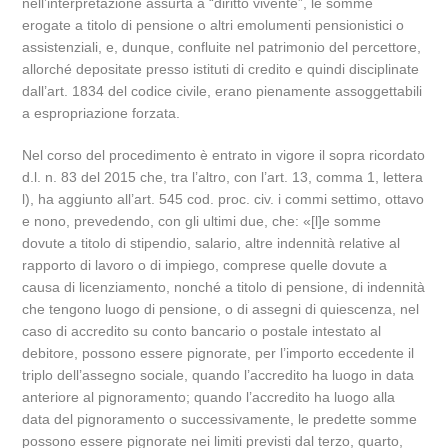
nell’interpretazione assurta a “diritto vivente”, le somme
erogate a titolo di pensione o altri emolumenti pensionistici o
assistenziali, e, dunque, confluite nel patrimonio del percettore,
allorché depositate presso istituti di credito e quindi disciplinate
dall’art. 1834 del codice civile, erano pienamente assoggettabili
a espropriazione forzata.
Nel corso del procedimento è entrato in vigore il sopra ricordato
d.l. n. 83 del 2015 che, tra l’altro, con l’art. 13, comma 1, lettera
l), ha aggiunto all’art. 545 cod. proc. civ. i commi settimo, ottavo
e nono, prevedendo, con gli ultimi due, che: «[l]e somme
dovute a titolo di stipendio, salario, altre indennità relative al
rapporto di lavoro o di impiego, comprese quelle dovute a
causa di licenziamento, nonché a titolo di pensione, di indennità
che tengono luogo di pensione, o di assegni di quiescenza, nel
caso di accredito su conto bancario o postale intestato al
debitore, possono essere pignorate, per l’importo eccedente il
triplo dell’assegno sociale, quando l’accredito ha luogo in data
anteriore al pignoramento; quando l’accredito ha luogo alla
data del pignoramento o successivamente, le predette somme
possono essere pignorate nei limiti previsti dal terzo, quarto,