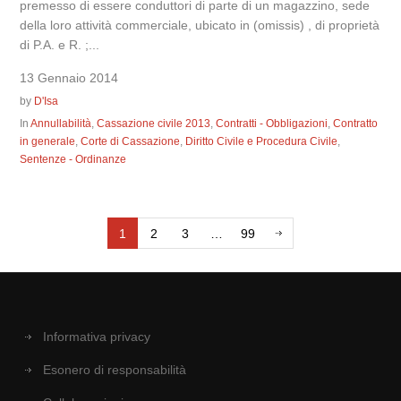
premesso di essere conduttori di parte di un magazzino, sede
della loro attività commerciale, ubicato in (omissis) , di proprietà
di P.A. e R. ;...
13 Gennaio 2014
by
D'Isa
In
Annullabilità
,
Cassazione civile 2013
,
Contratti - Obbligazioni
,
Contratto
in generale
,
Corte di Cassazione
,
Diritto Civile e Procedura Civile
,
Sentenze - Ordinanze
1
2
3
…
99
Informativa privacy
Esonero di responsabilità