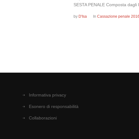
SESTA PENALE Composta dagli Ill.
by
D'Isa
In
Cassazione penale 201
Informativa privacy
Esonero di responsabilità
Collaborazioni