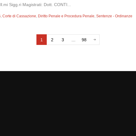
mi Sigg.ri Magistrati: Dott. CONTI...
6
,
Corte di Cassazione
,
Diritto Penale e Procedura Penale
,
Sentenze - Ordinanze
1
2
3
…
98