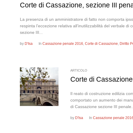
Corte di Cassazione, sezione III pe
La presenza di un amministratore di fatto non comporta ipso iu
respinta l’eccezione relativa all’inutilizzabilità del verbal
sezione III...
by
D'Isa
In
Cassazione penale 2016
,
Corte di Cassazione
,
Diritto
ARTICOLO
Corte di Cassazione
Il reato di costruzione edilizia c
comportato un aumento dei manufa
di Cassazione sezione III penale..
by
D'Isa
In
Cassazione penale 201