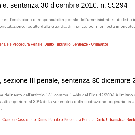
nale, sentenza 30 dicembre 2016, n. 55294
re l’esclusione di responsabilità penale dell’amministratore di diritto i
e di constatazione, redatto dalla Guardia di finanza, per manifesta infon
 Penale e Procedura Penale
,
Diritto Tributario
,
Sentenze - Ordinanze
, sezione III penale, sentenza 30 dicembre 
ome delineato dall’articolo 181 comma 1 –bis del Dlgs 42/2004 è limitato a
tti superiore al 30% della volumetria della costruzione originaria, in
.
6
,
Corte di Cassazione
,
Diritto Penale e Procedura Penale
,
Diritto Urbanistico
,
Sent