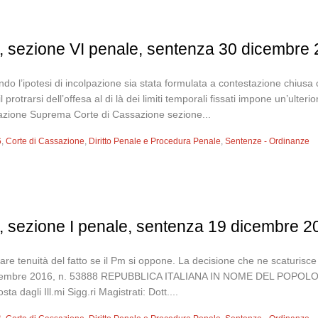
, sezione VI penale, sentenza 30 dicembre 
 l’ipotesi di incolpazione sia stata formulata a contestazione chiusa ov
 il protrarsi dell’offesa al di là dei limiti temporali fissati impone un’ulte
utazione Suprema Corte di Cassazione sezione...
6
,
Corte di Cassazione
,
Diritto Penale e Procedura Penale
,
Sentenze - Ordinanze
, sezione I penale, sentenza 19 dicembre 2
olare tenuità del fatto se il Pm si oppone. La decisione che ne scatur
 dicembre 2016, n. 53888 REPUBBLICA ITALIANA IN NOME DEL PO
gli Ill.mi Sigg.ri Magistrati: Dott....