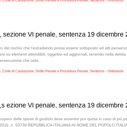
6
,
Corte di Cassazione
,
Diritto Penale e Procedura Penale
,
Sentenze - Ordinanze
, sezione VI penale, sentenza 19 dicembre 
o del rischio che l’estradando possa essere sottoposto ad atti persecuto
si su elementi attendibili, oggettivi ed aggiornati, tenendo nella debita
 persecuzione che osta...
6
,
Corte di Cassazione
,
Diritto Penale e Procedura Penale
,
Sentenze - Ordinanze
,s ezione VI penale, sentenza 19 dicembre 
 recupero delle spese di giudizio deve avvenire pro quota in caso di p
bre 2016, n. 53739 REPUBBLICA ITALIANA IN NOME DEL POPOLO I