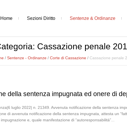
Home
Sezioni Diritto
Sentenze & Ordinanze
ategoria:
Cassazione penale 20
me
/
Sentenze - Ordinanze
/
Corte di Cassazione
/
Cassazione penale 
ne della sentenza impugnata ed onere di de
enza|6 luglio 2022| n. 21349. Avvenuta notificazione della sentenza im
one di avvenuta notificazione della sentenza impugnata, attesta un “fat
di impugnazione e, quale manifestazione di “autoresponsabilità”...