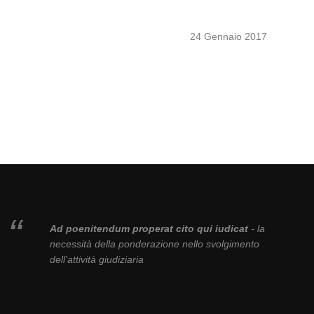
24 Gennaio 2017
Ad poenitendum properat cito qui iudicat
- la
necessità della ponderazione nello svolgimento
dell'attività giudiziaria