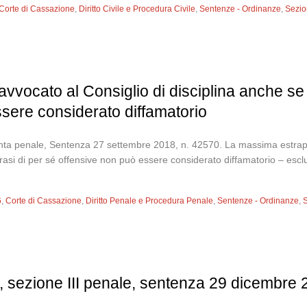
Corte di Cassazione
,
Diritto Civile e Procedura Civile
,
Sentenze - Ordinanze
,
Sezion
vvocato al Consiglio di disciplina anche se in
sere considerato diffamatorio
nta penale, Sentenza 27 settembre 2018, n. 42570. La massima estrapola
frasi di per sé offensive non può essere considerato diffamatorio – esclude
6
,
Corte di Cassazione
,
Diritto Penale e Procedura Penale
,
Sentenze - Ordinanze
,
S
, sezione III penale, sentenza 29 dicembre 