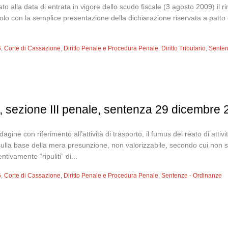
to alla data di entrata in vigore dello scudo fiscale (3 agosto 2009) il
olo con la semplice presentazione della dichiarazione riservata a patto 
6
,
Corte di Cassazione
,
Diritto Penale e Procedura Penale
,
Diritto Tributario
,
Senten
 sezione III penale, sentenza 29 dicembre 
agine con riferimento all’attività di trasporto, il fumus del reato di attivit
lla base della mera presunzione, non valorizzabile, secondo cui non sare
ntivamente “ripuliti” di...
6
,
Corte di Cassazione
,
Diritto Penale e Procedura Penale
,
Sentenze - Ordinanze