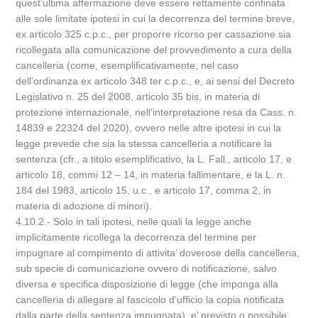
quest’ultima affermazione deve essere rettamente confinata
alle sole limitate ipotesi in cui la decorrenza del termine breve,
ex articolo 325 c.p.c., per proporre ricorso per cassazione sia
ricollegata alla comunicazione del provvedimento a cura della
cancelleria (come, esemplificativamente, nel caso
dell’ordinanza ex articolo 348 ter c.p.c., e, ai sensi del Decreto
Legislativo n. 25 del 2008, articolo 35 bis, in materia di
protezione internazionale, nell’interpretazione resa da Cass. n.
14839 e 22324 del 2020), ovvero nelle altre ipotesi in cui la
legge prevede che sia la stessa cancelleria a notificare la
sentenza (cfr., a titolo esemplificativo, la L. Fall., articolo 17, e
articolo 18, commi 12 – 14, in materia fallimentare, e la L. n.
184 del 1983, articolo 15, u.c., e articolo 17, comma 2, in
materia di adozione di minori).
4.10.2.- Solo in tali ipotesi, nelle quali la legge anche
implicitamente ricollega la decorrenza del termine per
impugnare al compimento di attivita’ doverose della cancelleria,
sub specie di comunicazione ovvero di notificazione, salvo
diversa e specifica disposizione di legge (che imponga alla
cancelleria di allegare al fascicolo d’ufficio la copia notificata
dalla parte della sentenza impugnata), e’ previsto o possibile