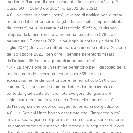
mediante l’istanza di trasmissione del fascicolo di ufficio (cfr.
Cass. SU n. 10648 del 2017; n. 15832 del 2021).
4.6.- Nel caso in esame, pero’, la relata di notifica non e’ stata
prodotta dal controricorrente (che ha eccepito l’improcedibilita’
del ricorso) ne’ e’ presente nel fascicolo d’ufficio, risultando
allegata dalla ricorrente alla memoria, ex articolo 378 c.p.c.,
pervenuta il 7 ottobre 2021, cioe’ dopo la notifica (in data 19
luglio 2021) dell’avviso dell’adunanza camerale della la Sezione
del 18 ottobre 2021, ben oltre il termine perentorio fissato
dall’articolo 369 c.p.c. a pena di improcedibilita’.
4.7.- La previsione di un termine perentorio per il deposito della
relata a cura del ricorrente, ex articolo 369 c.p.c., o
eccezionalmente del controricorrente, ex articolo 370 c.p.c.,
comma 3, e’ funzionale all’immediato e diretto riscontro da
parte del giudicante dell’ordinato svolgersi del giudizio di
legittimita’ mediante la verifica d’ufficio della tempestivita’
dell’impugnazione e del conseguente formarsi del giudicato.
4.8.- Le Sezioni Unite hanno osservato che “l’improcedibilita’…
trova la sua ragione nel presidiare, con efficacia sanzionatoria,
un comportamento omissivo che ostacola la sequenza di avvio
di un determinato processo. E’ stato insegnato anche che essa