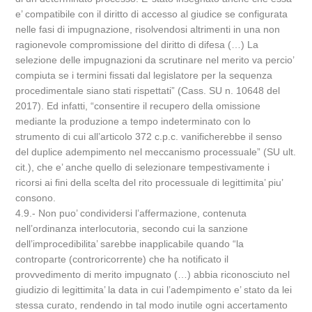
e’ compatibile con il diritto di accesso al giudice se configurata
nelle fasi di impugnazione, risolvendosi altrimenti in una non
ragionevole compromissione del diritto di difesa (…) La
selezione delle impugnazioni da scrutinare nel merito va percio’
compiuta se i termini fissati dal legislatore per la sequenza
procedimentale siano stati rispettati” (Cass. SU n. 10648 del
2017). Ed infatti, “consentire il recupero della omissione
mediante la produzione a tempo indeterminato con lo
strumento di cui all’articolo 372 c.p.c. vanificherebbe il senso
del duplice adempimento nel meccanismo processuale” (SU ult.
cit.), che e’ anche quello di selezionare tempestivamente i
ricorsi ai fini della scelta del rito processuale di legittimita’ piu’
consono.
4.9.- Non puo’ condividersi l’affermazione, contenuta
nell’ordinanza interlocutoria, secondo cui la sanzione
dell’improcedibilita’ sarebbe inapplicabile quando “la
controparte (controricorrente) che ha notificato il
provvedimento di merito impugnato (…) abbia riconosciuto nel
giudizio di legittimita’ la data in cui l’adempimento e’ stato da lei
stessa curato, rendendo in tal modo inutile ogni accertamento