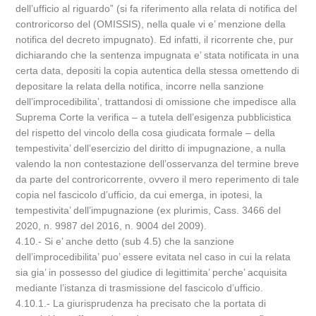
dell’ufficio al riguardo” (si fa riferimento alla relata di notifica del
controricorso del (OMISSIS), nella quale vi e’ menzione della
notifica del decreto impugnato). Ed infatti, il ricorrente che, pur
dichiarando che la sentenza impugnata e’ stata notificata in una
certa data, depositi la copia autentica della stessa omettendo di
depositare la relata della notifica, incorre nella sanzione
dell’improcedibilita’, trattandosi di omissione che impedisce alla
Suprema Corte la verifica – a tutela dell’esigenza pubblicistica
del rispetto del vincolo della cosa giudicata formale – della
tempestivita’ dell’esercizio del diritto di impugnazione, a nulla
valendo la non contestazione dell’osservanza del termine breve
da parte del controricorrente, ovvero il mero reperimento di tale
copia nel fascicolo d’ufficio, da cui emerga, in ipotesi, la
tempestivita’ dell’impugnazione (ex plurimis, Cass. 3466 del
2020, n. 9987 del 2016, n. 9004 del 2009).
4.10.- Si e’ anche detto (sub 4.5) che la sanzione
dell’improcedibilita’ puo’ essere evitata nel caso in cui la relata
sia gia’ in possesso del giudice di legittimita’ perche’ acquisita
mediante l’istanza di trasmissione del fascicolo d’ufficio.
4.10.1.- La giurisprudenza ha precisato che la portata di