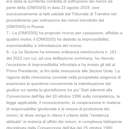
era stata la surriferita condotta di sottrazione dei minori da
parte della (OMISSIS) in data 23 agosto 2019, cioe’
successivamente ai fatti valutati dal Tribunale di Tverskoi nel
procedimento per sottrazione dei minori introdotto dal
(OMISSIS) in Russia.
7.- La (OMISSIS) ha proposto ricorso per cassazione, affidato a
quattro motivi; il (OMISSIS) ha dedotto la improcedibilita’,
inammissibilita’ e infondatezza del ricorso.
8.- La 1a Sezione ha emesso ordinanza interlocutoria n. 161
del 2022 con cui, ad una delibazione sommaria, ha ritenuto
l’eccezione di improcedibilita’ infondata e ha inviato gli atti al
Primo Presidente, ai fini della rimessione alle Sezioni Unite. La
ragione della rimessione consiste nella prospettata esigenza di
esaminare la questione concernente la individuazione del
giudice cui spetta la giurisdizione tra piu’ Stati aderenti alla
Convenzione dell’Aja del 10 ottobre 1996 sulla competenza, la
legge applicabile, il riconoscimento, la cooperazione in materia
di responsabilita’ genitoriale e le misure di protezione dei
minori, la’ dove venga in rilievo il criterio della “residenza
abituale” in materia di affido dei minori, in complessa fattispecie
disciplinata dalla Convenzione dell’Aja del 25 ottobre 1980,