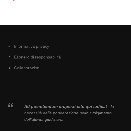
Informativa privacy
Esonero di responsabilità
Collaborazioni
Ad poenitendum properat cito qui iudicat
- la
necessità della ponderazione nello svolgimento
dell'attività giudiziaria