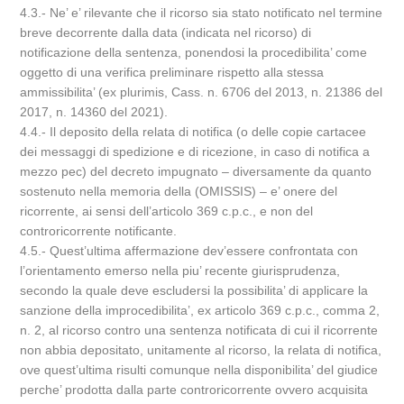
4.3.- Ne’ e’ rilevante che il ricorso sia stato notificato nel termine
breve decorrente dalla data (indicata nel ricorso) di
notificazione della sentenza, ponendosi la procedibilita’ come
oggetto di una verifica preliminare rispetto alla stessa
ammissibilita’ (ex plurimis, Cass. n. 6706 del 2013, n. 21386 del
2017, n. 14360 del 2021).
4.4.- Il deposito della relata di notifica (o delle copie cartacee
dei messaggi di spedizione e di ricezione, in caso di notifica a
mezzo pec) del decreto impugnato – diversamente da quanto
sostenuto nella memoria della (OMISSIS) – e’ onere del
ricorrente, ai sensi dell’articolo 369 c.p.c., e non del
controricorrente notificante.
4.5.- Quest’ultima affermazione dev’essere confrontata con
l’orientamento emerso nella piu’ recente giurisprudenza,
secondo la quale deve escludersi la possibilita’ di applicare la
sanzione della improcedibilita’, ex articolo 369 c.p.c., comma 2,
n. 2, al ricorso contro una sentenza notificata di cui il ricorrente
non abbia depositato, unitamente al ricorso, la relata di notifica,
ove quest’ultima risulti comunque nella disponibilita’ del giudice
perche’ prodotta dalla parte controricorrente ovvero acquisita