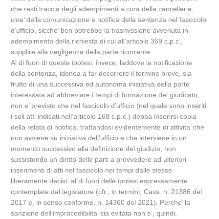
che resti traccia degli adempimenti a cura della cancelleria,
cioe’ della comunicazione e notifica della sentenza nel fascicolo
d’ufficio, sicche’ ben potrebbe la trasmissione avvenuta in
adempimento della richiesta di cui all’articolo 369 c.p.c.,
supplire alla negligenza della parte ricorrente.
Al di fuori di queste ipotesi, invece, laddove la notificazione
della sentenza, idonea a far decorrere il termine breve, sia
frutto di una successiva ed autonoma iniziativa della parte
interessata ad abbreviare i tempi di formazione del giudicato,
non e’ previsto che nel fascicolo d’ufficio (nel quale sono inseriti
i soli atti indicati nell’articolo 168 c.p.c.) debba inserirsi copia
della relata di notifica, trattandosi evidentemente di attivita’ che
non avviene su iniziativa dell’ufficio e che interviene in un
momento successivo alla definizione del giudizio, non
sussistendo un diritto delle parti a provvedere ad ulteriori
inserimenti di atti nel fascicolo nei tempi dalle stesse
liberamente decisi, al di fuori delle ipotesi espressamente
contemplate dal legislatore (cfr., in termini, Cass. n. 21386 del
2017 e, in senso conforme, n. 14360 del 2021). Perche’ la
sanzione dell’improcedibilita’ sia evitata non e’, quindi,