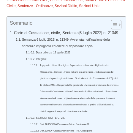
In
Cassazione civile 2022
,
Corte di Cassazione
,
Diritto Civile e Procedura
Civile
,
Sentenze - Ordinanze
,
Sezioni Diritto
,
Sezioni Unite
Sommario
Corte di Cassazione, civile, Sentenza|6 luglio 2022| n. 21349.
Sentenza|6 luglio 2022| n. 21349. Avvenuta notificazione della
sentenza impugnata ed onere di depositare copia
Data udienza 12 aprile 2022
Integrale
Tag/parola chiave: Famiglia – Separazione e divorzio – Figli minori –
Affidamento – Genitori – Padre italiano e madre russa – Individuazione del
giudice cui spetta la giurisdizione – Stati aderenti alla Convenzione dell’Aja del
10 ottobre 1996 – Responsabilità genitoriale – Misure di protezione dei minori –
Criterio della “residenza abituale” in materia di affido dei minori – Sottrazione
internazionale di minori – Questione caratterizzata dalla presenza di diversi
accertamenti formatisi diacronicamente dinanzi a giudici di Stati diversi su
distinti segmenti temporali di residenza abituale
SEZIONI UNITE CIVILI
Dott. D’ASCOLA Pasquale – Primo Presidente f.f.
Dott. LAMORGESE Antonio Pietro – rel. Consigliere