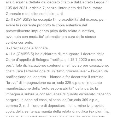
alla disciplina dettata dal decreto citato e dal Decreto Legge n.
105 del 2021, articolo 7, senza l’intervento del Procuratore
Generale e dei difensori delle parti.
2.- Il (OMISSIS) ha eccepito l’improcedibilita’ del ricorso, per
avere la ricorrente prodotto la copia autentica del
provvedimento impugnato priva della relata di notifica,
avvenuta con modalita’ telematiche a cura dello stesso
controricorrente.
3.- L’eccezione e’ fondata.
4.- La (OMISSIS) ha dichiarato di impugnare il decreto della
Corte d’appello di Bologna “notificato il 15.7.2020 a mezzo
pec”. Tale dichiarazione, contenuta nel ricorso per cassazione,
costituisce l’attestazione di un “fatto processuale” – l’avvenuta
notificazione del decreto – idoneo a far decorrere il termine
“breve” di impugnazione ex articolo 325 c.p.c. e, in quanto
manifestazione della “autoresponsabilita’” della parte, la
impegna a subire le conseguenze di quanto dichiarato, facendo
sorgere, in capo ad essa, ai sensi dell’articolo 369 c.p.c.,
comma 2, n. 2, l’onere di depositare, nel termine ivi previsto,
copia della sentenza munita della relata di notifica (ex plurimis,