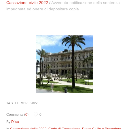
Cassazione civile 2022
/
Avvenuta notificazione della sentenza
impugnata ed onere di depositare copia
14 SETTEMBRE 2022
Comments (
0
)
0
By
D'Isa