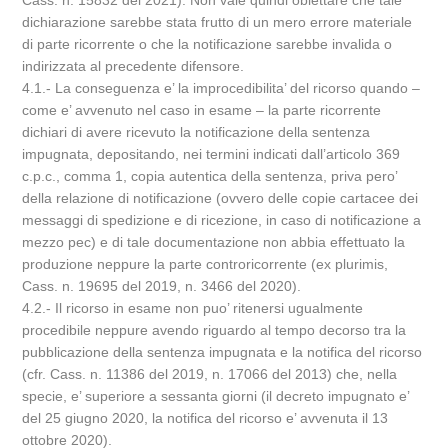
Cass. n. 15832 del 2021). Non vale quindi obiettare che tale
dichiarazione sarebbe stata frutto di un mero errore materiale
di parte ricorrente o che la notificazione sarebbe invalida o
indirizzata al precedente difensore.
4.1.- La conseguenza e’ la improcedibilita’ del ricorso quando –
come e’ avvenuto nel caso in esame – la parte ricorrente
dichiari di avere ricevuto la notificazione della sentenza
impugnata, depositando, nei termini indicati dall’articolo 369
c.p.c., comma 1, copia autentica della sentenza, priva pero’
della relazione di notificazione (ovvero delle copie cartacee dei
messaggi di spedizione e di ricezione, in caso di notificazione a
mezzo pec) e di tale documentazione non abbia effettuato la
produzione neppure la parte controricorrente (ex plurimis,
Cass. n. 19695 del 2019, n. 3466 del 2020).
4.2.- Il ricorso in esame non puo’ ritenersi ugualmente
procedibile neppure avendo riguardo al tempo decorso tra la
pubblicazione della sentenza impugnata e la notifica del ricorso
(cfr. Cass. n. 11386 del 2019, n. 17066 del 2013) che, nella
specie, e’ superiore a sessanta giorni (il decreto impugnato e’
del 25 giugno 2020, la notifica del ricorso e’ avvenuta il 13
ottobre 2020).