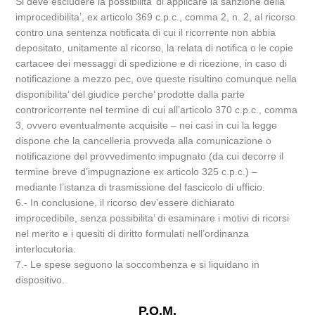
Si deve escludere la possibilita’ di applicare la sanzione della
improcedibilita’, ex articolo 369 c.p.c., comma 2, n. 2, al ricorso
contro una sentenza notificata di cui il ricorrente non abbia
depositato, unitamente al ricorso, la relata di notifica o le copie
cartacee dei messaggi di spedizione e di ricezione, in caso di
notificazione a mezzo pec, ove queste risultino comunque nella
disponibilita’ del giudice perche’ prodotte dalla parte
controricorrente nel termine di cui all’articolo 370 c.p.c., comma
3, ovvero eventualmente acquisite – nei casi in cui la legge
dispone che la cancelleria provveda alla comunicazione o
notificazione del provvedimento impugnato (da cui decorre il
termine breve d’impugnazione ex articolo 325 c.p.c.) –
mediante l’istanza di trasmissione del fascicolo di ufficio.
6.- In conclusione, il ricorso dev’essere dichiarato
improcedibile, senza possibilita’ di esaminare i motivi di ricorsi
nel merito e i quesiti di diritto formulati nell’ordinanza
interlocutoria.
7.- Le spese seguono la soccombenza e si liquidano in
dispositivo.
P.Q.M.