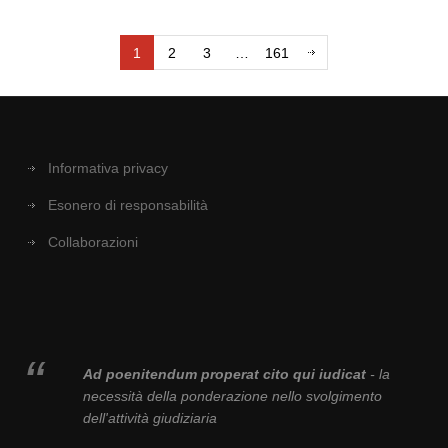
1
2
3
…
161
Informativa privacy
Esonero di responsabilità
Collaborazioni
Ad poenitendum properat cito qui iudicat
- la
necessità della ponderazione nello svolgimento
dell'attività giudiziaria