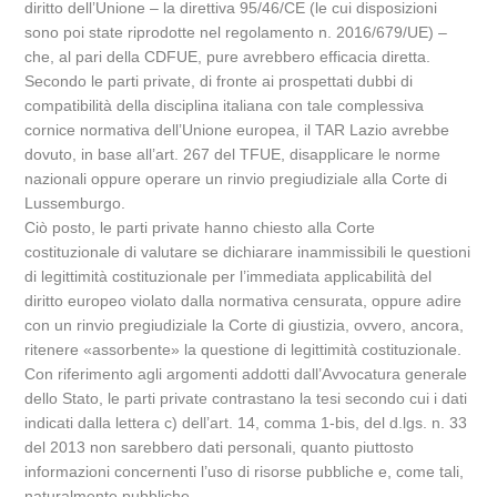
diritto dell’Unione – la direttiva 95/46/CE (le cui disposizioni
sono poi state riprodotte nel regolamento n. 2016/679/UE) –
che, al pari della CDFUE, pure avrebbero efficacia diretta.
Secondo le parti private, di fronte ai prospettati dubbi di
compatibilità della disciplina italiana con tale complessiva
cornice normativa dell’Unione europea, il TAR Lazio avrebbe
dovuto, in base all’art. 267 del TFUE, disapplicare le norme
nazionali oppure operare un rinvio pregiudiziale alla Corte di
Lussemburgo.
Ciò posto, le parti private hanno chiesto alla Corte
costituzionale di valutare se dichiarare inammissibili le questioni
di legittimità costituzionale per l’immediata applicabilità del
diritto europeo violato dalla normativa censurata, oppure adire
con un rinvio pregiudiziale la Corte di giustizia, ovvero, ancora,
ritenere «assorbente» la questione di legittimità costituzionale.
Con riferimento agli argomenti addotti dall’Avvocatura generale
dello Stato, le parti private contrastano la tesi secondo cui i dati
indicati dalla lettera c) dell’art. 14, comma 1-bis, del d.lgs. n. 33
del 2013 non sarebbero dati personali, quanto piuttosto
informazioni concernenti l’uso di risorse pubbliche e, come tali,
naturalmente pubbliche.