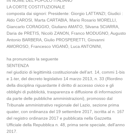
IN NOME DEL POPOLO ITALIANO
LA CORTE COSTITUZIONALE
composta dai signori: Presidente: Giorgio LATTANZI; Giudici :
Aldo CAROSI, Marta CARTABIA, Mario Rosario MORELLI,
Giancarlo CORAGGIO, Giuliano AMATO, Silvana SCIARRA,
Daria de PRETIS, Nicolò ZANON, Franco MODUGNO, Augusto
Antonio BARBERA, Giulio PROSPERETTI, Giovanni
AMOROSO, Francesco VIGANÒ, Luca ANTONINI,
ha pronunciato la seguente
SENTENZA
nel giudizio di legittimità costituzionale dell’art. 14, commi 1-bis
e 1-ter, del decreto legislativo 14 marzo 2013, n. 33 (Riordino
della disciplina riguardante il diritto di accesso civico e gli
obblighi di pubblicità, trasparenza e diffusione di informazioni
da parte delle pubbliche amministrazioni), promosso dal
Tribunale amministrativo regionale del Lazio, sezione prima
quater, con ordinanza del 19 settembre 2017, iscritta al n. 167
del registro ordinanze 2017 e pubblicata nella Gazzetta
Ufficiale della Repubblica n. 48, prima serie speciale, dell’anno
2017.