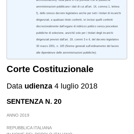
amministrazioni), nella parte in cui prevede che le pubbliche
amministrazioni pubblicano i dati di cui all’art. 14, comma 1, lettera
f), dello stesso decreto legislativo anche per tutti i titolari di incarichi
dirigenziali, a qualsiasi titolo conferiti, ivi inclusi quelli conferiti
discrezionalmente dall’organo di indirizzo politico senza procedure
pubbliche di selezione, anziché solo per i titolari degli incarichi
dirigenziali previsti dall’art. 19, commi 3 e 4, del decreto legislativo
30 marzo 2001, n. 165 (Norme generali sull’ordinamento del lavoro
alle dipendenze delle amministrazioni pubbliche);
Corte Costituzionale
Data
udienza
4 luglio 2018
SENTENZA N. 20
ANNO 2019
REPUBBLICA ITALIANA