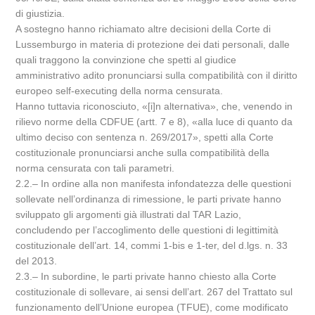
di giustizia.
A sostegno hanno richiamato altre decisioni della Corte di
Lussemburgo in materia di protezione dei dati personali, dalle
quali traggono la convinzione che spetti al giudice
amministrativo adito pronunciarsi sulla compatibilità con il diritto
europeo self-executing della norma censurata.
Hanno tuttavia riconosciuto, «[i]n alternativa», che, venendo in
rilievo norme della CDFUE (artt. 7 e 8), «alla luce di quanto da
ultimo deciso con sentenza n. 269/2017», spetti alla Corte
costituzionale pronunciarsi anche sulla compatibilità della
norma censurata con tali parametri.
2.2.– In ordine alla non manifesta infondatezza delle questioni
sollevate nell’ordinanza di rimessione, le parti private hanno
sviluppato gli argomenti già illustrati dal TAR Lazio,
concludendo per l’accoglimento delle questioni di legittimità
costituzionale dell’art. 14, commi 1-bis e 1-ter, del d.lgs. n. 33
del 2013.
2.3.– In subordine, le parti private hanno chiesto alla Corte
costituzionale di sollevare, ai sensi dell’art. 267 del Trattato sul
funzionamento dell’Unione europea (TFUE), come modificato