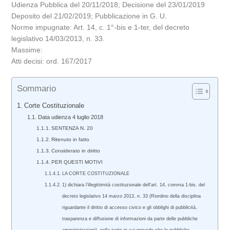
Udienza Pubblica del 20/11/2018; Decisione del 23/01/2019
Deposito del 21/02/2019; Pubblicazione in G. U.
Norme impugnate: Art. 14, c. 1°-bis e 1-ter, del decreto
legislativo 14/03/2013, n. 33.
Massime:
Atti decisi: ord. 167/2017
Sommario
Corte Costituzionale
Data udienza 4 luglio 2018
SENTENZA N. 20
Ritenuto in fatto
Considerato in diritto
PER QUESTI MOTIVI
LA CORTE COSTITUZIONALE
1) dichiara l’illegittimità costituzionale dell’art. 14, comma 1-bis, del
decreto legislativo 14 marzo 2013, n. 33 (Riordino della disciplina
riguardante il diritto di accesso civico e gli obblighi di pubblicità,
trasparenza e diffusione di informazioni da parte delle pubbliche