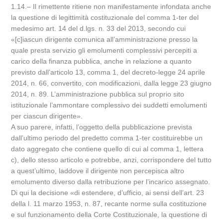
1.14.– Il rimettente ritiene non manifestamente infondata anche
la questione di legittimità costituzionale del comma 1-ter del
medesimo art. 14 del d.lgs. n. 33 del 2013, secondo cui
«[c]iascun dirigente comunica all’amministrazione presso la
quale presta servizio gli emolumenti complessivi percepiti a
carico della finanza pubblica, anche in relazione a quanto
previsto dall’articolo 13, comma 1, del decreto-legge 24 aprile
2014, n. 66, convertito, con modificazioni, dalla legge 23 giugno
2014, n. 89. L’amministrazione pubblica sul proprio sito
istituzionale l’ammontare complessivo dei suddetti emolumenti
per ciascun dirigente».
A suo parere, infatti, l’oggetto della pubblicazione prevista
dall’ultimo periodo del predetto comma 1-ter costituirebbe un
dato aggregato che contiene quello di cui al comma 1, lettera
c), dello stesso articolo e potrebbe, anzi, corrispondere del tutto
a quest’ultimo, laddove il dirigente non percepisca altro
emolumento diverso dalla retribuzione per l’incarico assegnato.
Di qui la decisione «di estendere, d’ufficio, ai sensi dell’art. 23
della l. 11 marzo 1953, n. 87, recante norme sulla costituzione
e sul funzionamento della Corte Costituzionale, la questione di