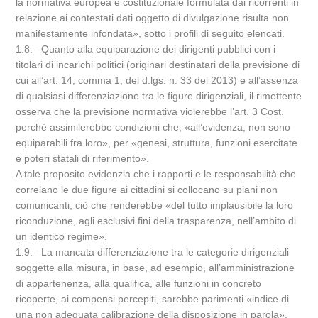
la normativa europea e costituzionale formulata dai ricorrenti in
relazione ai contestati dati oggetto di divulgazione risulta non
manifestamente infondata», sotto i profili di seguito elencati.
1.8.– Quanto alla equiparazione dei dirigenti pubblici con i
titolari di incarichi politici (originari destinatari della previsione di
cui all’art. 14, comma 1, del d.lgs. n. 33 del 2013) e all’assenza
di qualsiasi differenziazione tra le figure dirigenziali, il rimettente
osserva che la previsione normativa violerebbe l’art. 3 Cost.
perché assimilerebbe condizioni che, «all’evidenza, non sono
equiparabili fra loro», per «genesi, struttura, funzioni esercitate
e poteri statali di riferimento».
A tale proposito evidenzia che i rapporti e le responsabilità che
correlano le due figure ai cittadini si collocano su piani non
comunicanti, ciò che renderebbe «del tutto implausibile la loro
riconduzione, agli esclusivi fini della trasparenza, nell’ambito di
un identico regime».
1.9.– La mancata differenziazione tra le categorie dirigenziali
soggette alla misura, in base, ad esempio, all’amministrazione
di appartenenza, alla qualifica, alle funzioni in concreto
ricoperte, ai compensi percepiti, sarebbe parimenti «indice di
una non adeguata calibrazione della disposizione in parola»,