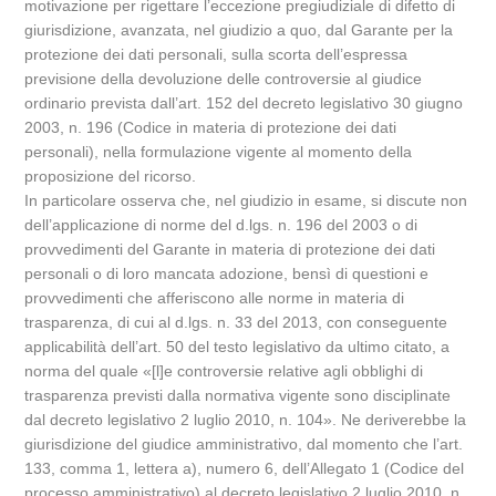
motivazione per rigettare l’eccezione pregiudiziale di difetto di
giurisdizione, avanzata, nel giudizio a quo, dal Garante per la
protezione dei dati personali, sulla scorta dell’espressa
previsione della devoluzione delle controversie al giudice
ordinario prevista dall’art. 152 del decreto legislativo 30 giugno
2003, n. 196 (Codice in materia di protezione dei dati
personali), nella formulazione vigente al momento della
proposizione del ricorso.
In particolare osserva che, nel giudizio in esame, si discute non
dell’applicazione di norme del d.lgs. n. 196 del 2003 o di
provvedimenti del Garante in materia di protezione dei dati
personali o di loro mancata adozione, bensì di questioni e
provvedimenti che afferiscono alle norme in materia di
trasparenza, di cui al d.lgs. n. 33 del 2013, con conseguente
applicabilità dell’art. 50 del testo legislativo da ultimo citato, a
norma del quale «[l]e controversie relative agli obblighi di
trasparenza previsti dalla normativa vigente sono disciplinate
dal decreto legislativo 2 luglio 2010, n. 104». Ne deriverebbe la
giurisdizione del giudice amministrativo, dal momento che l’art.
133, comma 1, lettera a), numero 6, dell’Allegato 1 (Codice del
processo amministrativo) al decreto legislativo 2 luglio 2010, n.