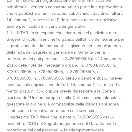
124, in materia di riorganizzazione delle amministrazioni
pubbliche) – vengono censurate «nella parte in cui prevedono
che le pubbliche amministrazioni pubblichino i dati di cui all’art.
14, comma 1, lettere c) ed f) dello stesso decreto legislativo
anche per i titolari di incarichi dirigenziali».
1.1.– Il TAR Lazio espone che i ricorrenti nel giudizio a quo –
dirigenti di ruolo inseriti nell’organico dell’ufficio del Garante per
la protezione dei dati personali – agiscono per l’annullamento:
della nota del Segretario generale del Garante per la
protezione dei dati personali n. 34260/96505 del 14 novembre
2016; delle note del medesimo organo, n. 37894/96505, n.
37897/96505, n. 37899/96505, n. 37892/96505, n.
37893/96505, n. 37898/96505, del 15 dicembre 2016, «previa
eventuale disapplicazione dell’art. 14, comma 1-bis, d.lgs. 14
marzo 2013, n. 33», oppure previa rimessione alla Corte di
giustizia dell’Unione europea o alla Corte costituzionale «della
questione in ordine alla compatibilità delle disposizioni sopra
citate con la normativa europea e costituzionale».
Il medesimo TAR rileva che la nota n. 34260/96505 del 14
novembre 2016 del Segretario generale del Garante per la
protezione dei dati personali – in adempimento delle