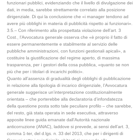
funzionari pubblici, evidenziando che il livello di divulgazione dei
dati, in media, sarebbe strettamente correlato alla posizione
dirigenziale. Di qui la conclusione che «i manager tendono ad
avere più obblighi in materia di pubblicità rispetto ai funzionari».
3.5.– Con riferimento alla prospettata violazione dell’art. 3
Cost., l’Avvocatura generale osserva che «è proprio il fatto di
essere permanentemente e stabilmente al servizio delle
pubbliche amministrazioni, con funzioni gestionali apicali», a
costituire la giustificazione del regime aperto, di massima
trasparenza, per i gestori della cosa pubblica, «quanto se non
più che per i titolari di incarichi politici».
Quanto all’assenza di gradualità degli obblighi di pubblicazione
in relazione alla tipologia di incarico dirigenziale, l’Avvocatura
generale suggerisce un’interpretazione costituzionalmente
orientata – che porterebbe alla declaratoria d’infondatezza
della questione posta sotto tale peculiare profilo – che sarebbe,
del resto, già stata operata in sede esecutiva, attraverso
apposite linee guida emanate dall’Autorità nazionale
anticorruzione (ANAC), laddove si prevede, ai sensi dell’art. 3,
comma 1-ter, del d.lgs. n. 33 del 2013, che per i dirigenti di