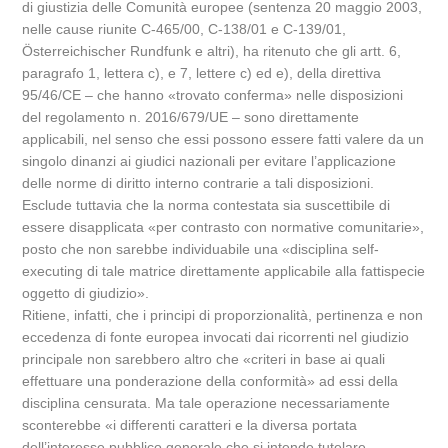
di giustizia delle Comunità europee (sentenza 20 maggio 2003,
nelle cause riunite C-465/00, C-138/01 e C-139/01,
Österreichischer Rundfunk e altri), ha ritenuto che gli artt. 6,
paragrafo 1, lettera c), e 7, lettere c) ed e), della direttiva
95/46/CE – che hanno «trovato conferma» nelle disposizioni
del regolamento n. 2016/679/UE – sono direttamente
applicabili, nel senso che essi possono essere fatti valere da un
singolo dinanzi ai giudici nazionali per evitare l’applicazione
delle norme di diritto interno contrarie a tali disposizioni.
Esclude tuttavia che la norma contestata sia suscettibile di
essere disapplicata «per contrasto con normative comunitarie»,
posto che non sarebbe individuabile una «disciplina self-
executing di tale matrice direttamente applicabile alla fattispecie
oggetto di giudizio».
Ritiene, infatti, che i principi di proporzionalità, pertinenza e non
eccedenza di fonte europea invocati dai ricorrenti nel giudizio
principale non sarebbero altro che «criteri in base ai quali
effettuare una ponderazione della conformità» ad essi della
disciplina censurata. Ma tale operazione necessariamente
sconterebbe «i differenti caratteri e la diversa portata
dell’interesse pubblico generale che si intende tutelare