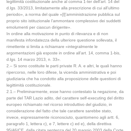
legittimità costituzionale anche al comma 1-ter dell’art. 14 del
d.lgs. 33/2013, limitatamente alla prescrizione di cui all’ultimo
periodo», a norma del quale «[l]’amministrazione pubblica sul
proprio sito istituzionale l’ammontare complessivo dei suddetti
emolumenti per ciascun dirigente».
In ordine alla motivazione in punto di rilevanza e di non
manifesta infondatezza della ulteriore questione sollevata, il
rimettente si limita a richiamare «integralmente le
argomentazioni già esposte in ordine all’art. 14, comma 1-bis,
d.lgs. 14 marzo 2013, n. 33».
2.– Si sono costituite le parti private R. A. e altri, le quali hanno
ripercorso, nelle loro difese, la vicenda amministrativa e poi
giudiziaria che ha condotto alla proposizione delle questioni di
legittimità costituzionale.
2.1.– Preliminarmente, esse hanno contestato la negazione, da
parte del TAR Lazio adito, del carattere self-executing del diritto
europeo richiamato nel ricorso introduttivo del giudizio, in
considerazione del fatto che tale carattere sarebbe stato,
invece, espressamente riconosciuto, quantomeno agli artt. 6,
paragrafo 1, lettera c), e 7, lettere c) ed e), della direttiva
95/46/CE, dalla citata sentenza del 20 maggio 2003 della Corte