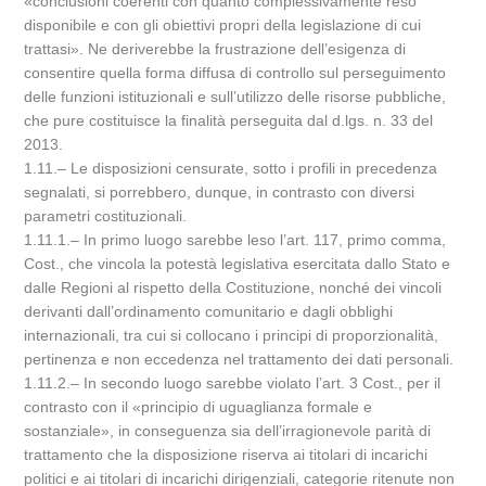
«conclusioni coerenti con quanto complessivamente reso
disponibile e con gli obiettivi propri della legislazione di cui
trattasi». Ne deriverebbe la frustrazione dell’esigenza di
consentire quella forma diffusa di controllo sul perseguimento
delle funzioni istituzionali e sull’utilizzo delle risorse pubbliche,
che pure costituisce la finalità perseguita dal d.lgs. n. 33 del
2013.
1.11.– Le disposizioni censurate, sotto i profili in precedenza
segnalati, si porrebbero, dunque, in contrasto con diversi
parametri costituzionali.
1.11.1.– In primo luogo sarebbe leso l’art. 117, primo comma,
Cost., che vincola la potestà legislativa esercitata dallo Stato e
dalle Regioni al rispetto della Costituzione, nonché dei vincoli
derivanti dall’ordinamento comunitario e dagli obblighi
internazionali, tra cui si collocano i principi di proporzionalità,
pertinenza e non eccedenza nel trattamento dei dati personali.
1.11.2.– In secondo luogo sarebbe violato l’art. 3 Cost., per il
contrasto con il «principio di uguaglianza formale e
sostanziale», in conseguenza sia dell’irragionevole parità di
trattamento che la disposizione riserva ai titolari di incarichi
politici e ai titolari di incarichi dirigenziali, categorie ritenute non