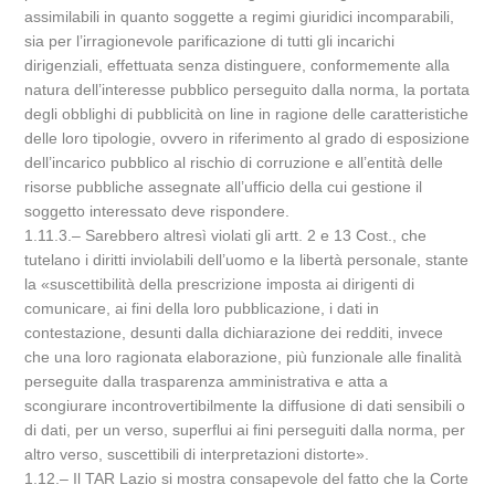
assimilabili in quanto soggette a regimi giuridici incomparabili,
sia per l’irragionevole parificazione di tutti gli incarichi
dirigenziali, effettuata senza distinguere, conformemente alla
natura dell’interesse pubblico perseguito dalla norma, la portata
degli obblighi di pubblicità on line in ragione delle caratteristiche
delle loro tipologie, ovvero in riferimento al grado di esposizione
dell’incarico pubblico al rischio di corruzione e all’entità delle
risorse pubbliche assegnate all’ufficio della cui gestione il
soggetto interessato deve rispondere.
1.11.3.– Sarebbero altresì violati gli artt. 2 e 13 Cost., che
tutelano i diritti inviolabili dell’uomo e la libertà personale, stante
la «suscettibilità della prescrizione imposta ai dirigenti di
comunicare, ai fini della loro pubblicazione, i dati in
contestazione, desunti dalla dichiarazione dei redditi, invece
che una loro ragionata elaborazione, più funzionale alle finalità
perseguite dalla trasparenza amministrativa e atta a
scongiurare incontrovertibilmente la diffusione di dati sensibili o
di dati, per un verso, superflui ai fini perseguiti dalla norma, per
altro verso, suscettibili di interpretazioni distorte».
1.12.– Il TAR Lazio si mostra consapevole del fatto che la Corte