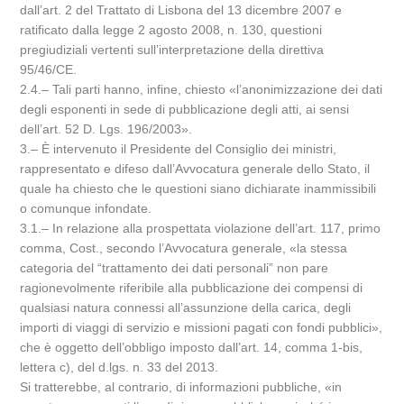
dall’art. 2 del Trattato di Lisbona del 13 dicembre 2007 e
ratificato dalla legge 2 agosto 2008, n. 130, questioni
pregiudiziali vertenti sull’interpretazione della direttiva
95/46/CE.
2.4.– Tali parti hanno, infine, chiesto «l’anonimizzazione dei dati
degli esponenti in sede di pubblicazione degli atti, ai sensi
dell’art. 52 D. Lgs. 196/2003».
3.– È intervenuto il Presidente del Consiglio dei ministri,
rappresentato e difeso dall’Avvocatura generale dello Stato, il
quale ha chiesto che le questioni siano dichiarate inammissibili
o comunque infondate.
3.1.– In relazione alla prospettata violazione dell’art. 117, primo
comma, Cost., secondo l’Avvocatura generale, «la stessa
categoria del “trattamento dei dati personali” non pare
ragionevolmente riferibile alla pubblicazione dei compensi di
qualsiasi natura connessi all’assunzione della carica, degli
importi di viaggi di servizio e missioni pagati con fondi pubblici»,
che è oggetto dell’obbligo imposto dall’art. 14, comma 1-bis,
lettera c), del d.lgs. n. 33 del 2013.
Si tratterebbe, al contrario, di informazioni pubbliche, «in