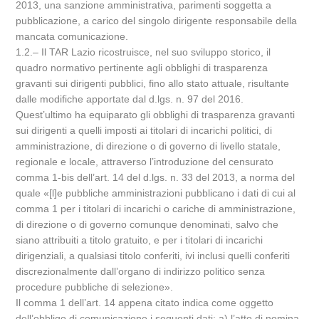
2013, una sanzione amministrativa, parimenti soggetta a
pubblicazione, a carico del singolo dirigente responsabile della
mancata comunicazione.
1.2.– Il TAR Lazio ricostruisce, nel suo sviluppo storico, il
quadro normativo pertinente agli obblighi di trasparenza
gravanti sui dirigenti pubblici, fino allo stato attuale, risultante
dalle modifiche apportate dal d.lgs. n. 97 del 2016.
Quest’ultimo ha equiparato gli obblighi di trasparenza gravanti
sui dirigenti a quelli imposti ai titolari di incarichi politici, di
amministrazione, di direzione o di governo di livello statale,
regionale e locale, attraverso l’introduzione del censurato
comma 1-bis dell’art. 14 del d.lgs. n. 33 del 2013, a norma del
quale «[l]e pubbliche amministrazioni pubblicano i dati di cui al
comma 1 per i titolari di incarichi o cariche di amministrazione,
di direzione o di governo comunque denominati, salvo che
siano attribuiti a titolo gratuito, e per i titolari di incarichi
dirigenziali, a qualsiasi titolo conferiti, ivi inclusi quelli conferiti
discrezionalmente dall’organo di indirizzo politico senza
procedure pubbliche di selezione».
Il comma 1 dell’art. 14 appena citato indica come oggetto
dell’obbligo di comunicazione i seguenti dati: a) l’atto di nomina