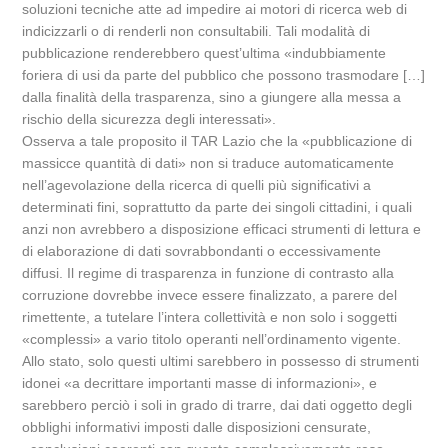
soluzioni tecniche atte ad impedire ai motori di ricerca web di
indicizzarli o di renderli non consultabili. Tali modalità di
pubblicazione renderebbero quest’ultima «indubbiamente
foriera di usi da parte del pubblico che possono trasmodare […]
dalla finalità della trasparenza, sino a giungere alla messa a
rischio della sicurezza degli interessati».
Osserva a tale proposito il TAR Lazio che la «pubblicazione di
massicce quantità di dati» non si traduce automaticamente
nell’agevolazione della ricerca di quelli più significativi a
determinati fini, soprattutto da parte dei singoli cittadini, i quali
anzi non avrebbero a disposizione efficaci strumenti di lettura e
di elaborazione di dati sovrabbondanti o eccessivamente
diffusi. Il regime di trasparenza in funzione di contrasto alla
corruzione dovrebbe invece essere finalizzato, a parere del
rimettente, a tutelare l’intera collettività e non solo i soggetti
«complessi» a vario titolo operanti nell’ordinamento vigente.
Allo stato, solo questi ultimi sarebbero in possesso di strumenti
idonei «a decrittare importanti masse di informazioni», e
sarebbero perciò i soli in grado di trarre, dai dati oggetto degli
obblighi informativi imposti dalle disposizioni censurate,