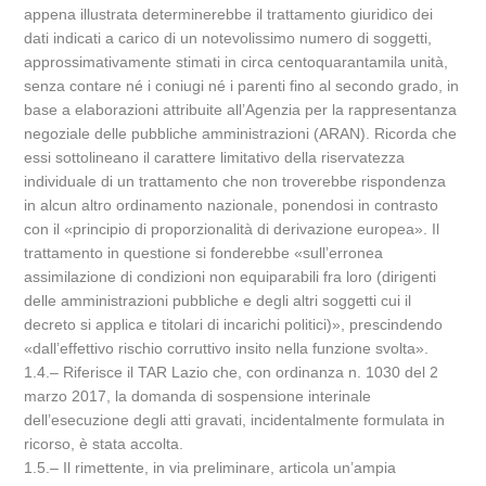
appena illustrata determinerebbe il trattamento giuridico dei
dati indicati a carico di un notevolissimo numero di soggetti,
approssimativamente stimati in circa centoquarantamila unità,
senza contare né i coniugi né i parenti fino al secondo grado, in
base a elaborazioni attribuite all’Agenzia per la rappresentanza
negoziale delle pubbliche amministrazioni (ARAN). Ricorda che
essi sottolineano il carattere limitativo della riservatezza
individuale di un trattamento che non troverebbe rispondenza
in alcun altro ordinamento nazionale, ponendosi in contrasto
con il «principio di proporzionalità di derivazione europea». Il
trattamento in questione si fonderebbe «sull’erronea
assimilazione di condizioni non equiparabili fra loro (dirigenti
delle amministrazioni pubbliche e degli altri soggetti cui il
decreto si applica e titolari di incarichi politici)», prescindendo
«dall’effettivo rischio corruttivo insito nella funzione svolta».
1.4.– Riferisce il TAR Lazio che, con ordinanza n. 1030 del 2
marzo 2017, la domanda di sospensione interinale
dell’esecuzione degli atti gravati, incidentalmente formulata in
ricorso, è stata accolta.
1.5.– Il rimettente, in via preliminare, articola un’ampia