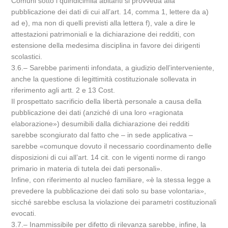
Comuni sotto i quindicimila abitanti si provveda alla
pubblicazione dei dati di cui all’art. 14, comma 1, lettere da a)
ad e), ma non di quelli previsti alla lettera f), vale a dire le
attestazioni patrimoniali e la dichiarazione dei redditi, con
estensione della medesima disciplina in favore dei dirigenti
scolastici.
3.6.– Sarebbe parimenti infondata, a giudizio dell’interveniente,
anche la questione di legittimità costituzionale sollevata in
riferimento agli artt. 2 e 13 Cost.
Il prospettato sacrificio della libertà personale a causa della
pubblicazione dei dati (anziché di una loro «ragionata
elaborazione») desumibili dalla dichiarazione dei redditi
sarebbe scongiurato dal fatto che – in sede applicativa –
sarebbe «comunque dovuto il necessario coordinamento delle
disposizioni di cui all’art. 14 cit. con le vigenti norme di rango
primario in materia di tutela dei dati personali».
Infine, con riferimento al nucleo familiare, «è la stessa legge a
prevedere la pubblicazione dei dati solo su base volontaria»,
sicché sarebbe esclusa la violazione dei parametri costituzionali
evocati.
3.7.– Inammissibile per difetto di rilevanza sarebbe, infine, la