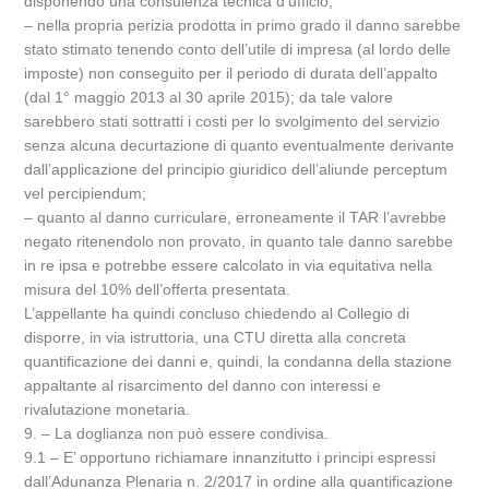
disponendo una consulenza tecnica d’ufficio;
– nella propria perizia prodotta in primo grado il danno sarebbe
stato stimato tenendo conto dell’utile di impresa (al lordo delle
imposte) non conseguito per il periodo di durata dell’appalto
(dal 1° maggio 2013 al 30 aprile 2015); da tale valore
sarebbero stati sottratti i costi per lo svolgimento del servizio
senza alcuna decurtazione di quanto eventualmente derivante
dall’applicazione del principio giuridico dell’aliunde perceptum
vel percipiendum;
– quanto al danno curriculare, erroneamente il TAR l’avrebbe
negato ritenendolo non provato, in quanto tale danno sarebbe
in re ipsa e potrebbe essere calcolato in via equitativa nella
misura del 10% dell’offerta presentata.
L’appellante ha quindi concluso chiedendo al Collegio di
disporre, in via istruttoria, una CTU diretta alla concreta
quantificazione dei danni e, quindi, la condanna della stazione
appaltante al risarcimento del danno con interessi e
rivalutazione monetaria.
9. – La doglianza non può essere condivisa.
9.1 – E’ opportuno richiamare innanzitutto i principi espressi
dall’Adunanza Plenaria n. 2/2017 in ordine alla quantificazione