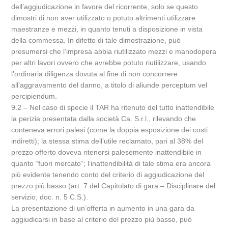
dell’aggiudicazione in favore del ricorrente, solo se questo
dimostri di non aver utilizzato o potuto altrimenti utilizzare
maestranze e mezzi, in quanto tenuti a disposizione in vista
della commessa. In difetto di tale dimostrazione, può
presumersi che l’impresa abbia riutilizzato mezzi e manodopera
per altri lavori ovvero che avrebbe potuto riutilizzare, usando
l’ordinaria diligenza dovuta al fine di non concorrere
all’aggravamento del danno, a titolo di aliunde perceptum vel
percipiendum.
9.2 – Nel caso di specie il TAR ha ritenuto del tutto inattendibile
la perizia presentata dalla società Ca. S.r.l., rilevando che
conteneva errori palesi (come la doppia esposizione dei costi
indiretti); la stessa stima dell’utile reclamato, pari al 38% del
prezzo offerto doveva ritenersi palesemente inattendibile in
quanto “fuori mercato”; l’inattendibilità di tale stima era ancora
più evidente tenendo conto del criterio di aggiudicazione del
prezzo più basso (art. 7 del Capitolato di gara – Disciplinare del
servizio, doc. n. 5 C.S.).
La presentazione di un’offerta in aumento in una gara da
aggiudicarsi in base al criterio del prezzo più basso, può