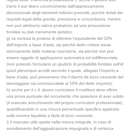
trarre il suo libero convincimento dall’apprezzamento
discrezionale degli elementi indiziari prescelti, purché dotati dei
requisiti legali della gravità, precisione e concordanza, mentre
non può attribuirsi valore probatorio ad una presunzione
fondata su dati meramente ipotetici;
g) va esclusa la pretesa di ottenere l’equivalente del 10%
dell’importo a base d’asta, sia perché detto criterio esula
storicamente dalla materia risarcitoria, sia perché non può
essere oggetto di applicazione automatica ed indifferenziata
(non potendo formularsi un giudizio di probabilità fondato sull’id
quod plerumque accidit secondo il quale, allegato l’importo a
base d’asta, può presumersi che il danno da lucro cessante del
danneggiato sia commisurabile al 10% del detto importo);
h) anche per il c.d. danno curricolare il creditore deve offrire
una prova puntuale del nocumento che asserisce di aver subito
(il mancato arricchimento del proprio curriculum professionale),
quantificandolo in una misura percentuale specifica applicata
sulla somme liquidata a titolo di lucro cessante;
i) il mancato utile spetta nella misura integrale, in caso di
annullamento dell’aggiudicazione impugnata e di certezza