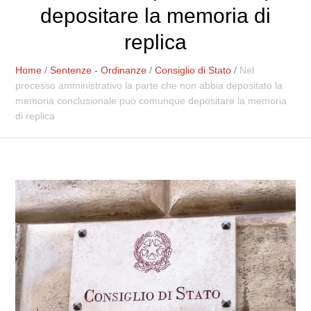
depositare la memoria di
replica
Home
/
Sentenze - Ordinanze
/
Consiglio di Stato
/
Nel
processo amministrativo la parte che non abbia depositato la
memoria conclusionale può comunque depositare la memoria
di replica