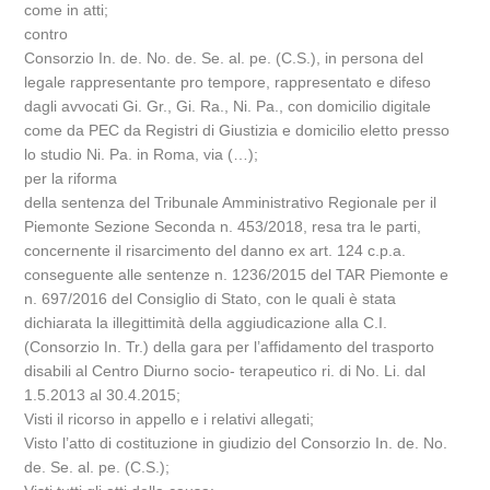
come in atti;
contro
Consorzio In. de. No. de. Se. al. pe. (C.S.), in persona del
legale rappresentante pro tempore, rappresentato e difeso
dagli avvocati Gi. Gr., Gi. Ra., Ni. Pa., con domicilio digitale
come da PEC da Registri di Giustizia e domicilio eletto presso
lo studio Ni. Pa. in Roma, via (…);
per la riforma
della sentenza del Tribunale Amministrativo Regionale per il
Piemonte Sezione Seconda n. 453/2018, resa tra le parti,
concernente il risarcimento del danno ex art. 124 c.p.a.
conseguente alle sentenze n. 1236/2015 del TAR Piemonte e
n. 697/2016 del Consiglio di Stato, con le quali è stata
dichiarata la illegittimità della aggiudicazione alla C.I.
(Consorzio In. Tr.) della gara per l’affidamento del trasporto
disabili al Centro Diurno socio- terapeutico ri. di No. Li. dal
1.5.2013 al 30.4.2015;
Visti il ricorso in appello e i relativi allegati;
Visto l’atto di costituzione in giudizio del Consorzio In. de. No.
de. Se. al. pe. (C.S.);