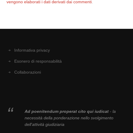
vengono elaborati i dati derivati dai commenti
.
Informativa privacy
Esonero di responsabilità
Collaborazioni
Ad poenitendum properat cito qui iudicat
- la
necessità della ponderazione nello svolgimento
dell'attività giudiziaria