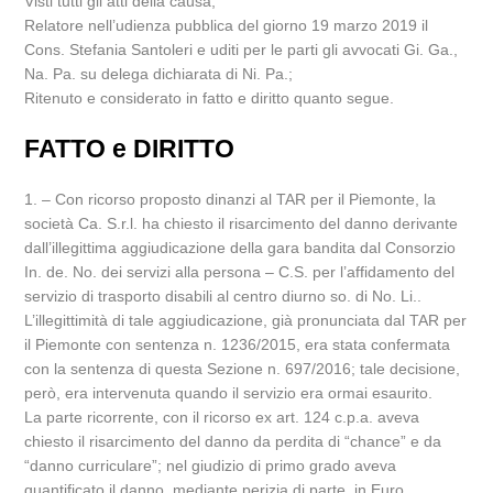
Visti tutti gli atti della causa;
Relatore nell’udienza pubblica del giorno 19 marzo 2019 il
Cons. Stefania Santoleri e uditi per le parti gli avvocati Gi. Ga.,
Na. Pa. su delega dichiarata di Ni. Pa.;
Ritenuto e considerato in fatto e diritto quanto segue.
FATTO e DIRITTO
1. – Con ricorso proposto dinanzi al TAR per il Piemonte, la
società Ca. S.r.l. ha chiesto il risarcimento del danno derivante
dall’illegittima aggiudicazione della gara bandita dal Consorzio
In. de. No. dei servizi alla persona – C.S. per l’affidamento del
servizio di trasporto disabili al centro diurno so. di No. Li..
L’illegittimità di tale aggiudicazione, già pronunciata dal TAR per
il Piemonte con sentenza n. 1236/2015, era stata confermata
con la sentenza di questa Sezione n. 697/2016; tale decisione,
però, era intervenuta quando il servizio era ormai esaurito.
La parte ricorrente, con il ricorso ex art. 124 c.p.a. aveva
chiesto il risarcimento del danno da perdita di “chance” e da
“danno curriculare”; nel giudizio di primo grado aveva
quantificato il danno, mediante perizia di parte, in Euro