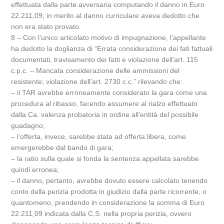
effettuata dalla parte avversaria computando il danno in Euro
22.211,09; in merito al danno curriculare aveva dedotto che
non era stato provato.
8 – Con l’unico articolato motivo di impugnazione, l’appellante
ha dedotto la doglianza di “Errata considerazione dei fati fattuali
documentati, travisamento dei fatti e violazione dell’art. 115
c.p.c. – Mancata considerazione delle ammissioni del
resistente; violazione dell’art. 2730 c.c.” rilevando che:
– il TAR avrebbe erroneamente considerato la gara come una
procedura al ribasso, facendo assumere al rialzo effettuato
dalla Ca. valenza probatoria in ordine all’entità del possibile
guadagno;
– l’offerta, invece, sarebbe stata ad offerta libera, come
emergerebbe dal bando di gara;
– la ratio sulla quale si fonda la sentenza appellata sarebbe
quindi erronea;
– il danno, pertanto, avrebbe dovuto essere calcolato tenendo
conto della perizia prodotta in giudizio dalla parte ricorrente, o
quantomeno, prendendo in considerazione la somma di Euro
22.211,09 indicata dalla C.S. nella propria perizia, ovvero