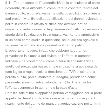
9.4 – Tenuto conto dell’inattendibilità della consulenza di parte
ricorrente, della difficoltà di computare in concreto l’entità del
danno subito, e correlativamente della possibilità di ricorrere a
dati presuntivi ai fini della quantificazione del danno, evitando di
porre in essere un’attività di stima che avrebbe potuto
dimostrarsi antieconomica, legittimamente il TAR ha percorso la
strada della liquidazione in via equitativa, ritenuta ammissibile
in un caso come quello in questione, nel quale era agevole e
ragionevole stimare in via presuntiva il danno patito.
E’ opportuno ribadire, infatti, che sebbene la gara non
prevedesse la clausola del divieto dell’offerta in aumento,
indicava – nel contempo – come criterio di aggiudicazione
quello del prezzo più basso: in tale situazione si appalesa del
tutto logica e ragionevole la decisione del TAR di stimare la
perdita subita, pari al mancato guadagno, prendendo come
parametro (con i dovuti arrotondamenti) la differenza tra
l’offerta economica in aumento e la base d’asta.
Peraltro, tale stima si appalesa perfino vantaggiosa per la parte
appellante, tenuto conto che essa – per poter conseguire il
risarcimento del danno da mancata aggiudicazione nei termini