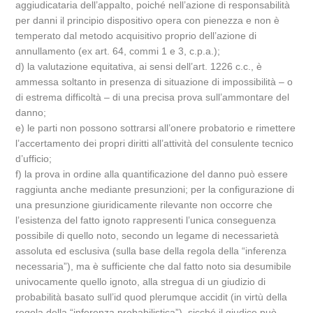
aggiudicataria dell’appalto, poiché nell’azione di responsabilità
per danni il principio dispositivo opera con pienezza e non è
temperato dal metodo acquisitivo proprio dell’azione di
annullamento (ex art. 64, commi 1 e 3, c.p.a.);
d) la valutazione equitativa, ai sensi dell’art. 1226 c.c., è
ammessa soltanto in presenza di situazione di impossibilità – o
di estrema difficoltà – di una precisa prova sull’ammontare del
danno;
e) le parti non possono sottrarsi all’onere probatorio e rimettere
l’accertamento dei propri diritti all’attività del consulente tecnico
d’ufficio;
f) la prova in ordine alla quantificazione del danno può essere
raggiunta anche mediante presunzioni; per la configurazione di
una presunzione giuridicamente rilevante non occorre che
l’esistenza del fatto ignoto rappresenti l’unica conseguenza
possibile di quello noto, secondo un legame di necessarietà
assoluta ed esclusiva (sulla base della regola della “inferenza
necessaria”), ma è sufficiente che dal fatto noto sia desumibile
univocamente quello ignoto, alla stregua di un giudizio di
probabilità basato sull’id quod plerumque accidit (in virtù della
regola della “inferenza probabilistica”), sicché il giudice può