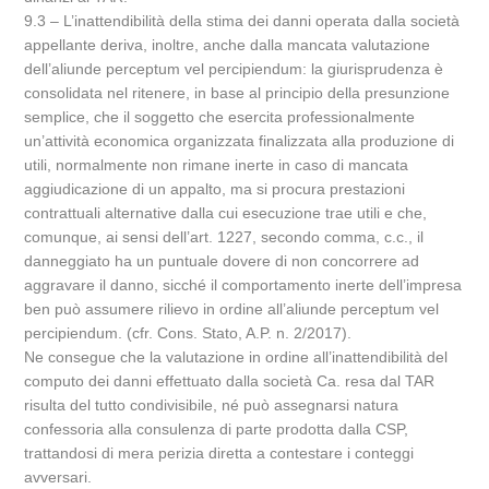
9.3 – L’inattendibilità della stima dei danni operata dalla società
appellante deriva, inoltre, anche dalla mancata valutazione
dell’aliunde perceptum vel percipiendum: la giurisprudenza è
consolidata nel ritenere, in base al principio della presunzione
semplice, che il soggetto che esercita professionalmente
un’attività economica organizzata finalizzata alla produzione di
utili, normalmente non rimane inerte in caso di mancata
aggiudicazione di un appalto, ma si procura prestazioni
contrattuali alternative dalla cui esecuzione trae utili e che,
comunque, ai sensi dell’art. 1227, secondo comma, c.c., il
danneggiato ha un puntuale dovere di non concorrere ad
aggravare il danno, sicché il comportamento inerte dell’impresa
ben può assumere rilievo in ordine all’aliunde perceptum vel
percipiendum. (cfr. Cons. Stato, A.P. n. 2/2017).
Ne consegue che la valutazione in ordine all’inattendibilità del
computo dei danni effettuato dalla società Ca. resa dal TAR
risulta del tutto condivisibile, né può assegnarsi natura
confessoria alla consulenza di parte prodotta dalla CSP,
trattandosi di mera perizia diretta a contestare i conteggi
avversari.