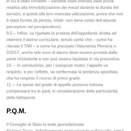
in cui è stato richiesto – sarebbe stata onerata dalla prova
relativa alla immobilizzazione dei mezzi durante la durata del
servizio, e quindi alla loro mancata utilizzazione, prova che non
è stata fornita (la perizia, infatti, non tiene conto dell’aliunde
perceptum vel percipiendum).
9.5 – Infine, va rigettata la pretesa dell’appellante diretta ad
ottenere il danno curriculare, tenuto conto che – come ha
rilevato il TAR – e come ha precisato l’Adunanza Plenaria n.
2/2017, anche tale voce di danno deve essere provata dalla
parte richiedente e non può essere liquidata in via presuntiva.
10. – In conclusione, per i suesposti motivi, l’appello va
respinto, e per l’effetto, va confermata la sentenza appellata
che ha respinto il ricorso di primo grado.
11. – Le spese del grado di appello possono tuttavia
compensarsi tra le parti, in considerazione della particolarità
della fattispecie.
P.Q.M.
Il Consiglio di Stato in sede giurisdizionale
Sezione Terza, definitivamente pronunciando sull’appello, come