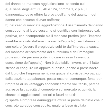
del danno da mancata aggiudicazione, secondo cui:
a) ai sensi degli artt. 30, 40 e 124, comma 1, c.p.a., il
danneggiato deve offrire la prova dell’an e del quantum del
danno che assume di aver sofferto;
b) nel caso di mancata aggiudicazione il risarcimento del danno
conseguente al lucro cessante si identifica con l’interesse c.d.
positivo, che ricomprende sia il mancato profitto (che l’impresa
avrebbe ricavato dall’esecuzione dell’appalto), sia il danno c.d.
curricolare (ovvero il pregiudizio subì to dall’impresa a causa
del mancato arricchimento del curriculum e dell’immagine
professionale per non poter indicare in esso l’avvenuta
esecuzione dell’appalto). Non è dubitabile, invero, che il fatto
stesso di eseguire un appalto pubblico (anche a prescindere
dal lucro che l’impresa ne ricava grazie al corrispettivo pagato
dalla stazione appaltante), possa essere, comunque, fonte per
l’impresa di un vantaggio economicamente valutabile, perché
accresce la capacità di competere sul mercato e, quindi, la
chance di aggiudicarsi ulteriori e futuri appalti;
c) spetta all’impresa danneggiata offrire la prova dell’utile che in
concreto avrebbe conseguito, qualora fosse risultata