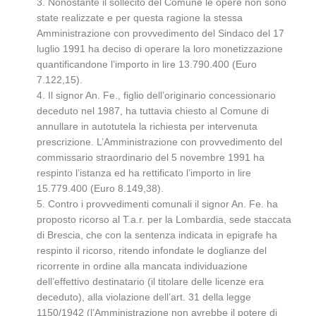
3. Nonostante il sollecito del Comune le opere non sono
state realizzate e per questa ragione la stessa
Amministrazione con provvedimento del Sindaco del 17
luglio 1991 ha deciso di operare la loro monetizzazione
quantificandone l’importo in lire 13.790.400 (Euro
7.122,15).
4. Il signor An. Fe., figlio dell’originario concessionario
deceduto nel 1987, ha tuttavia chiesto al Comune di
annullare in autotutela la richiesta per intervenuta
prescrizione. L’Amministrazione con provvedimento del
commissario straordinario del 5 novembre 1991 ha
respinto l’istanza ed ha rettificato l’importo in lire
15.779.400 (Euro 8.149,38).
5. Contro i provvedimenti comunali il signor An. Fe. ha
proposto ricorso al T.a.r. per la Lombardia, sede staccata
di Brescia, che con la sentenza indicata in epigrafe ha
respinto il ricorso, ritendo infondate le doglianze del
ricorrente in ordine alla mancata individuazione
dell’effettivo destinatario (il titolare delle licenze era
deceduto), alla violazione dell’art. 31 della legge
1150/1942 (l’Amministrazione non avrebbe il potere di