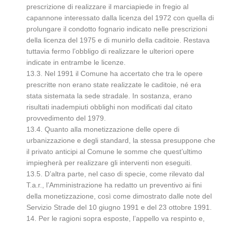
prescrizione di realizzare il marciapiede in fregio al
capannone interessato dalla licenza del 1972 con quella di
prolungare il condotto fognario indicato nelle prescrizioni
della licenza del 1975 e di munirlo della caditoie. Restava
tuttavia fermo l’obbligo di realizzare le ulteriori opere
indicate in entrambe le licenze.
13.3. Nel 1991 il Comune ha accertato che tra le opere
prescritte non erano state realizzate le caditoie, né era
stata sistemata la sede stradale. In sostanza, erano
risultati inadempiuti obblighi non modificati dal citato
provvedimento del 1979.
13.4. Quanto alla monetizzazione delle opere di
urbanizzazione e degli standard, la stessa presuppone che
il privato anticipi al Comune le somme che quest’ultimo
impiegherà per realizzare gli interventi non eseguiti.
13.5. D’altra parte, nel caso di specie, come rilevato dal
T.a.r., l’Amministrazione ha redatto un preventivo ai fini
della monetizzazione, così come dimostrato dalle note del
Servizio Strade del 10 giugno 1991 e del 23 ottobre 1991.
14. Per le ragioni sopra esposte, l’appello va respinto e,