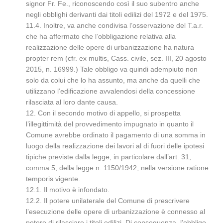
signor Fr. Fe., riconoscendo così il suo subentro anche
negli obblighi derivanti dai titoli edilizi del 1972 e del 1975.
11.4. Inoltre, va anche condivisa l’osservazione del T.a.r.
che ha affermato che l’obbligazione relativa alla
realizzazione delle opere di urbanizzazione ha natura
propter rem (cfr. ex multis, Cass. civile, sez. III, 20 agosto
2015, n. 16999.) Tale obbligo va quindi adempiuto non
solo da colui che lo ha assunto, ma anche da quelli che
utilizzano l’edificazione avvalendosi della concessione
rilasciata al loro dante causa.
12. Con il secondo motivo di appello, si prospetta
l’illegittimità del provvedimento impugnato in quanto il
Comune avrebbe ordinato il pagamento di una somma in
luogo della realizzazione dei lavori al di fuori delle ipotesi
tipiche previste dalla legge, in particolare dall’art. 31,
comma 5, della legge n. 1150/1942, nella versione ratione
temporis vigente.
12.1. Il motivo è infondato.
12.2. Il potere unilaterale del Comune di prescrivere
l’esecuzione delle opere di urbanizzazione è connesso al
potere di rilasciare i titoli edilizi. Di conseguenza, l’obbligo