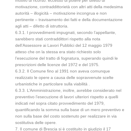
motivo di ricorso: eccesso di potere per difetto di
motivazione, contraddittorietà con altri atti della medesima
autorità – illogicità – motivazione incongrua e non
pertinente – travisamento dei fatti e della documentazione
agli atti – difetto di istruttoria.
6.3.1. I provvedimenti impugnati, secondo l’appellante,
sarebbero stati contraddittori rispetto alla nota
dell’Assessore ai Lavori Pubblici del 12 maggio 1979
atteso che on la stessa era stato richiesto solo
l’esecuzione del tratto di fognatura, superando quindi le
prescrizioni delle licenze del 1972 e del 1975.
6.3.2. Il Comune fino al 1991 non aveva comunque
realizzato le opere a causa delle sopravvenute scelte
urbanistiche in particolare sulla viabilità .
6.3.3. L’Amministrazione, inoltre, avrebbe considerato nel
preventivo l’esecuzione di lavori ulteriori rispetto a quelli
indicati nel sopra citato provvedimento del 1979,
quantificando la somma sulla base di un mero preventivo e
non sulla base del costo sostenuto per realizzare in via
sostitutiva delle opere.
7. Il comune di Brescia si è costituito in giudizio il 17