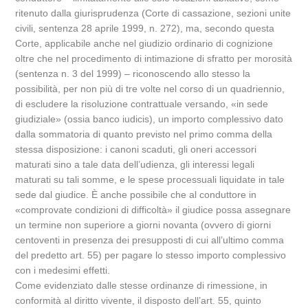
ritenuto dalla giurisprudenza (Corte di cassazione, sezioni unite
civili, sentenza 28 aprile 1999, n. 272), ma, secondo questa
Corte, applicabile anche nel giudizio ordinario di cognizione
oltre che nel procedimento di intimazione di sfratto per morosità
(sentenza n. 3 del 1999) – riconoscendo allo stesso la
possibilità, per non più di tre volte nel corso di un quadriennio,
di escludere la risoluzione contrattuale versando, «in sede
giudiziale» (ossia banco iudicis), un importo complessivo dato
dalla sommatoria di quanto previsto nel primo comma della
stessa disposizione: i canoni scaduti, gli oneri accessori
maturati sino a tale data dell’udienza, gli interessi legali
maturati su tali somme, e le spese processuali liquidate in tale
sede dal giudice. È anche possibile che al conduttore in
«comprovate condizioni di difficoltà» il giudice possa assegnare
un termine non superiore a giorni novanta (ovvero di giorni
centoventi in presenza dei presupposti di cui all’ultimo comma
del predetto art. 55) per pagare lo stesso importo complessivo
con i medesimi effetti.
Come evidenziato dalle stesse ordinanze di rimessione, in
conformità al diritto vivente, il disposto dell’art. 55, quinto