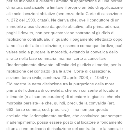
per sé inidonee a dilatare l’ambito di applicazione di una norma
di natura sostanziale, a limitare il proprio ambito di applicazione
alle sole locazioni abitative (sentenza della Corte di cassazione
n. 272 del 1999, citata). Ne deriva che, ove il conduttore di un
immobile a uso diverso da quello abitativo, alla prima udienza,
paghi il dovuto, non per questo viene sottratto al giudizio di
risoluzione contrattuale, in quanto il pagamento effettuato dopo
la notifica dell’atto di citazione, essendo comunque tardivo, può
valere solo a purgare la morosità, evitando la convalida dello
sfratto nella fase sommaria, ma non certo a cancellare
l’inadempimento rilevante, all’esito del giudizio di merito, per la
risoluzione del contratto (tra le altre, Corte di cassazione,
sezione terza civile, sentenza 23 aprile 2008, n. 10587).
Ciò mostra la netta distinzione tra la purgazione della mora
prima dell’udienza di convalida, che non consente al locatore
intimante (o al suo procuratore) di attestare in giudizio che «la
morosità persiste» e che, quindi, preclude la convalida (art.
663, terzo comma, cod. proc. civ.) – ma non per questo
esclude che l’adempimento tardivo, che costituisce pur sempre
inadempimento, possa essere posto dal locatore a fondamento
di un’azione ordinaria di risoluzione del contratto – e la speciale