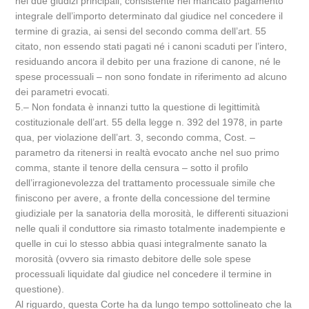
nei due giudizi principali, consistente nel mancato pagamento
integrale dell’importo determinato dal giudice nel concedere il
termine di grazia, ai sensi del secondo comma dell’art. 55
citato, non essendo stati pagati né i canoni scaduti per l’intero,
residuando ancora il debito per una frazione di canone, né le
spese processuali – non sono fondate in riferimento ad alcuno
dei parametri evocati.
5.‒ Non fondata è innanzi tutto la questione di legittimità
costituzionale dell’art. 55 della legge n. 392 del 1978, in parte
qua, per violazione dell’art. 3, secondo comma, Cost. –
parametro da ritenersi in realtà evocato anche nel suo primo
comma, stante il tenore della censura – sotto il profilo
dell’irragionevolezza del trattamento processuale simile che
finiscono per avere, a fronte della concessione del termine
giudiziale per la sanatoria della morosità, le differenti situazioni
nelle quali il conduttore sia rimasto totalmente inadempiente e
quelle in cui lo stesso abbia quasi integralmente sanato la
morosità (ovvero sia rimasto debitore delle sole spese
processuali liquidate dal giudice nel concedere il termine in
questione).
Al riguardo, questa Corte ha da lungo tempo sottolineato che la