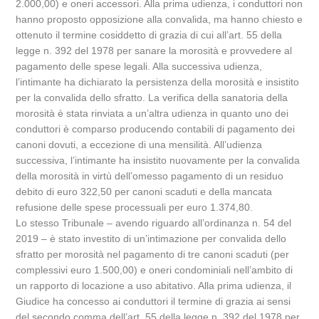
2.000,00) e oneri accessori. Alla prima udienza, i conduttori non
hanno proposto opposizione alla convalida, ma hanno chiesto e
ottenuto il termine cosiddetto di grazia di cui all’art. 55 della
legge n. 392 del 1978 per sanare la morosità e provvedere al
pagamento delle spese legali. Alla successiva udienza,
l’intimante ha dichiarato la persistenza della morosità e insistito
per la convalida dello sfratto. La verifica della sanatoria della
morosità è stata rinviata a un’altra udienza in quanto uno dei
conduttori è comparso producendo contabili di pagamento dei
canoni dovuti, a eccezione di una mensilità. All’udienza
successiva, l’intimante ha insistito nuovamente per la convalida
della morosità in virtù dell’omesso pagamento di un residuo
debito di euro 322,50 per canoni scaduti e della mancata
refusione delle spese processuali per euro 1.374,80.
Lo stesso Tribunale – avendo riguardo all’ordinanza n. 54 del
2019 – è stato investito di un’intimazione per convalida dello
sfratto per morosità nel pagamento di tre canoni scaduti (per
complessivi euro 1.500,00) e oneri condominiali nell’ambito di
un rapporto di locazione a uso abitativo. Alla prima udienza, il
Giudice ha concesso ai conduttori il termine di grazia ai sensi
del secondo comma dell’art. 55 della legge n. 392 del 1978 per