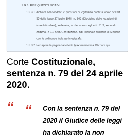
PER QUESTI MOTIVI
dichiara non fondate le questioni di legittimità costituzionale dell’art.
55 della legge 27 luglio 1978, n. 392 (Disciplina delle locazioni di
immobili urbani), sollevate, in riferimento agli artt. 2, 3, secondo
comma, e 111 della Costituzione, dal Tribunale ordinario di Modena
con le ordinanze indicate in epigrafe.
Per aprire la pagina facebook @avvrenatodisa Cliccare qui
Corte
Costituzionale
,
sentenza n. 79 del 24 aprile
2020.
Con la sentenza n. 79 del
2020 il Giudice delle leggi
ha dichiarato la non