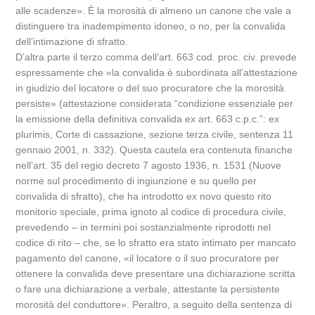
alle scadenze». È la morosità di almeno un canone che vale a
distinguere tra inadempimento idoneo, o no, per la convalida
dell’intimazione di sfratto.
D’altra parte il terzo comma dell’art. 663 cod. proc. civ. prevede
espressamente che «la convalida è subordinata all’attestazione
in giudizio del locatore o del suo procuratore che la morosità
persiste» (attestazione considerata “condizione essenziale per
la emissione della definitiva convalida ex art. 663 c.p.c.”: ex
plurimis, Corte di cassazione, sezione terza civile, sentenza 11
gennaio 2001, n. 332). Questa cautela era contenuta finanche
nell’art. 35 del regio decreto 7 agosto 1936, n. 1531 (Nuove
norme sul procedimento di ingiunzione e su quello per
convalida di sfratto), che ha introdotto ex novo questo rito
monitorio speciale, prima ignoto al codice di procedura civile,
prevedendo – in termini poi sostanzialmente riprodotti nel
codice di rito – che, se lo sfratto era stato intimato per mancato
pagamento del canone, «il locatore o il suo procuratore per
ottenere la convalida deve presentare una dichiarazione scritta
o fare una dichiarazione a verbale, attestante la persistente
morosità del conduttore». Peraltro, a seguito della sentenza di