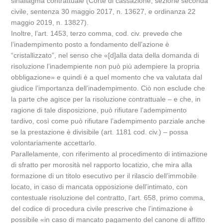
sinallagma contrattuale (Corte di cassazione, sezione seconda
civile, sentenza 30 maggio 2017, n. 13627, e ordinanza 22
maggio 2019, n. 13827).
Inoltre, l’art. 1453, terzo comma, cod. civ. prevede che
l’inadempimento posto a fondamento dell’azione è
“cristallizzato”, nel senso che «[d]alla data della domanda di
risoluzione l’inadempiente non può più adempiere la propria
obbligazione» e quindi è a quel momento che va valutata dal
giudice l’importanza dell’inadempimento. Ciò non esclude che
la parte che agisce per la risoluzione contrattuale – e che, in
ragione di tale disposizione, può rifiutare l’adempimento
tardivo, così come può rifiutare l’adempimento parziale anche
se la prestazione è divisibile (art. 1181 cod. civ.) – possa
volontariamente accettarlo.
Parallelamente, con riferimento al procedimento di intimazione
di sfratto per morosità nel rapporto locatizio, che mira alla
formazione di un titolo esecutivo per il rilascio dell’immobile
locato, in caso di mancata opposizione dell’intimato, con
contestuale risoluzione del contratto, l’art. 658, primo comma,
del codice di procedura civile prescrive che l’intimazione è
possibile «in caso di mancato pagamento del canone di affitto