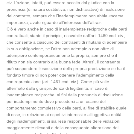
civ. L’azione, infatti, può essere accolta dal giudice con la
pronuncia (di natura costitutiva, non dichiarativa) di risoluzione
del contratto, sempre che l’inadempimento non abbia «scarsa
importanza, avuto riguardo all’interesse dell’altra».
Ciò è vero anche in caso di inadempienze reciproche delle parti
contrattuali, stante il principio, ricavabile dall’art. 1460 cod. civ.,
che consente a ciascuno dei contraenti di rifiutarsi di adempiere
la sua obbligazione, se l’altro non adempie o non offre di
adempiere contemporaneamente la propria, sempre che il
rifiuto non sia contrario alla buona fede. Altresì, il contraente
può sospendere l’esecuzione della propria prestazione se ha il
fondato timore di non poter ottenere l’adempimento della
controprestazione (art. 1461 cod. civ.). Come più volte
affermato dalla giurisprudenza di legittimità, in caso di
inadempienze reciproche, ai fini della pronuncia di risoluzione
per inadempimento deve procedersi a un esame del
comportamento complessivo delle parti, al fine di stabilire quale
di esse, in relazione ai rispettivi interessi e all’oggettiva entità
degli inadempimenti, si sia resa responsabile delle violazioni
maggiormente rilevanti e della conseguente alterazione del