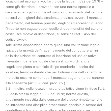
locazioni ad uso abitativo, l’art. 5 della legge n. 392 del 1978 –
come già ricordato – prevede, con una norma speciale a
carattere derogatorio, che «il mancato pagamento del canone,
decorsi venti giorni dalla scadenza prevista, ovvero il mancato
pagamento, nel termine previsto, degli oneri accessori quando
l’importo non pagato superi quello di due mensilità del canone,
costituisce motivo di risoluzione, ai sensi dell’art. 1455 del
codice civile».
Tale ultima disposizione opera quindi una valutazione legale
tipica della gravità dell’inadempimento del conduttore ai fini
della risoluzione del contratto di locazione ad uso abitativo,
rilevante in generale, quale che sia il rito ‒ ordinario a
cognizione piena o speciale di tipo monitorio ‒ scelto dal
locatore, fermo restando che per l’intimazione dello sfratto per
morosità occorre comunque il mancato pagamento del canone
alla scadenza (art. 658 cod. proc. civ.).
3.2.‒ Inoltre, nelle locazioni urbane abitative viene in rilevo l’art.
55 della stessa legge n. 392 del 1978; norma questa,
attualmente investita dalle censure del giudice rimettente, che
ha introdotto una disciplina processuale speciale di favore del
conduttore – limitatamente alle sole locazioni abitative, come