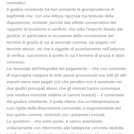
contratto».
Il giudice rimettente ha ben presente la giurisprudenza di
legittimità che, con una lettura rigorosa ma testuale della
disposizione, richiede, perché tale effetto conservativo del
rapporto di locazione si verifichi, che tutto l’importo fissato dal
giudice, in particolare in occasione della concessione del
termine di grazia di cui al secondo comma, sia pagato nel
termine stesso; ciò che è oggetto di accertamento nell’udienza
di verifica, successiva a quella in cui il termine di grazia è stato
concesso.
La necessità dell’integralità del pagamento – che non consente
di espungere neppure le sole spese processuali ove tutti gli altri
importi siano stati pagati (ciò che peraltro non è avvenuto nei
due giudizi principali atteso che gli intimati hanno comunque
una residua morosità relativa ai canoni scaduti) – è contestata
dal giudice rimettente, il quale ritiene che un’interpretazione
così rigida della disposizione censurata, e segnatamente del
suo quinto comma, contrasti con i parametri evocati.
Le questioni – che sono poste, e vanno esaminate,
unitariamente con riferimento alla fattispecie concreta dedotta