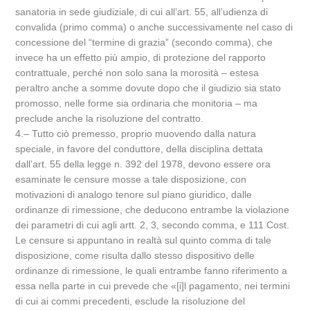
sanatoria in sede giudiziale, di cui all’art. 55, all’udienza di
convalida (primo comma) o anche successivamente nel caso di
concessione del “termine di grazia” (secondo comma), che
invece ha un effetto più ampio, di protezione del rapporto
contrattuale, perché non solo sana la morosità – estesa
peraltro anche a somme dovute dopo che il giudizio sia stato
promosso, nelle forme sia ordinaria che monitoria – ma
preclude anche la risoluzione del contratto.
4.‒ Tutto ciò premesso, proprio muovendo dalla natura
speciale, in favore del conduttore, della disciplina dettata
dall’art. 55 della legge n. 392 del 1978, devono essere ora
esaminate le censure mosse a tale disposizione, con
motivazioni di analogo tenore sul piano giuridico, dalle
ordinanze di rimessione, che deducono entrambe la violazione
dei parametri di cui agli artt. 2, 3, secondo comma, e 111 Cost.
Le censure si appuntano in realtà sul quinto comma di tale
disposizione, come risulta dallo stesso dispositivo delle
ordinanze di rimessione, le quali entrambe fanno riferimento a
essa nella parte in cui prevede che «[i]l pagamento, nei termini
di cui ai commi precedenti, esclude la risoluzione del