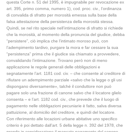
questa Corte n. 51 del 1995, è impugnabile per revocazione ex
art. 395, primo comma, numero 1), cod. proc. civ., l’ordinanza
di convalida di sfratto per morosità emessa sulla base della
falsa attestazione della persistenza della morosità stessa.
Quindi, se nel rito speciale nell’intimazione di sfratto si richiede
che la morosità, al momento della pronuncia del giudice, debba
“persistere”, ciò implica che l’intimato moroso può, con
l’adempimento tardivo, purgare la mora e far cessare la sua
“persistenza” prima che il giudice sia chiamato a provvedere,
convalidando l’intimazione. Trovano però non di meno
applicazione le regole generali delle obbligazioni e
segnatamente l’art. 1181 cod. civ. – che consente al creditore di
rifiutare un adempimento parziale «salvo che la legge o gli usi
dispongano diversamente», talché il conduttore non può
pagare solo una frazione di canone salvo che il locatore glielo
consenta – e l’art. 1182 cod. civ., che prevede che il luogo di
pagamento nelle obbligazioni pecuniarie è fatto, salva diversa
pattuizione, al domicilio del creditore, e quindi del locatore.
Con riferimento alle locazioni urbane abitative uno specifico
criterio è poi dettato dall’art. 5 della legge n. 392 del 1978, che
prende in considerazione il mancato pagamento del canone