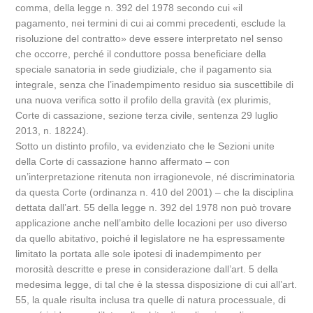
comma, della legge n. 392 del 1978 secondo cui «il
pagamento, nei termini di cui ai commi precedenti, esclude la
risoluzione del contratto» deve essere interpretato nel senso
che occorre, perché il conduttore possa beneficiare della
speciale sanatoria in sede giudiziale, che il pagamento sia
integrale, senza che l’inadempimento residuo sia suscettibile di
una nuova verifica sotto il profilo della gravità (ex plurimis,
Corte di cassazione, sezione terza civile, sentenza 29 luglio
2013, n. 18224).
Sotto un distinto profilo, va evidenziato che le Sezioni unite
della Corte di cassazione hanno affermato – con
un’interpretazione ritenuta non irragionevole, né discriminatoria
da questa Corte (ordinanza n. 410 del 2001) – che la disciplina
dettata dall’art. 55 della legge n. 392 del 1978 non può trovare
applicazione anche nell’ambito delle locazioni per uso diverso
da quello abitativo, poiché il legislatore ne ha espressamente
limitato la portata alle sole ipotesi di inadempimento per
morosità descritte e prese in considerazione dall’art. 5 della
medesima legge, di tal che è la stessa disposizione di cui all’art.
55, la quale risulta inclusa tra quelle di natura processuale, di