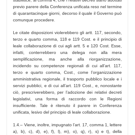
stabilisce, al comma 4, che i relativi decreti siano adottati
previo parere della Conferenza unificata reso nel termine
di quarantacinque giorni, decorso il quale il Governo può
comunque procedere.
Le citate disposizioni violerebbero gli artt. 117, secondo,
terzo e quarto comma, 118 e 119 Cost. e il principio di
leale collaborazione di cui agli artt. 5 e 120 Cost. Esse,
infatti, conterrebbero una delega non alla mera
semplificazione, ma anche alla riorganizzazione,
incidendo su competenze regionali di cui all’art. 117,
terzo e quarto comma, Cost., come l’organizzazione
amministrativa regionale, il trasporto pubblico locale e i
servizi pubblici, e di cui all’art. 119 Cost., e, nonostante
ciò, prescriverebbero, per l’adozione dei relativi decreti
legislativi, una forma di raccordo con le Regioni
insufficiente. Tale è ritenuto il parere in Conferenza
unificata, lesivo del principio di leale collaborazione.
1.4.– Viene, inoltre, impugnato l’art. 17, comma 1, lettere
a), b), c), d), e), f), l), m), o), q), r), s) e t), della