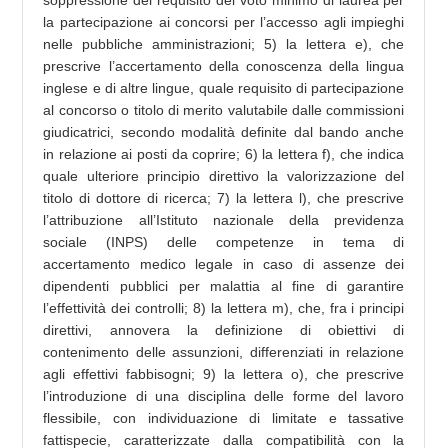
soppressione del requisito del voto minimo di laurea per
la partecipazione ai concorsi per l’accesso agli impieghi
nelle pubbliche amministrazioni; 5) la lettera e), che
prescrive l’accertamento della conoscenza della lingua
inglese e di altre lingue, quale requisito di partecipazione
al concorso o titolo di merito valutabile dalle commissioni
giudicatrici, secondo modalità definite dal bando anche
in relazione ai posti da coprire; 6) la lettera f), che indica
quale ulteriore principio direttivo la valorizzazione del
titolo di dottore di ricerca; 7) la lettera l), che prescrive
l’attribuzione all’Istituto nazionale della previdenza
sociale (INPS) delle competenze in tema di
accertamento medico legale in caso di assenze dei
dipendenti pubblici per malattia al fine di garantire
l’effettività dei controlli; 8) la lettera m), che, fra i principi
direttivi, annovera la definizione di obiettivi di
contenimento delle assunzioni, differenziati in relazione
agli effettivi fabbisogni; 9) la lettera o), che prescrive
l’introduzione di una disciplina delle forme del lavoro
flessibile, con individuazione di limitate e tassative
fattispecie, caratterizzate dalla compatibilità con la