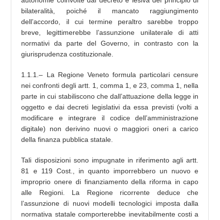
autonomie coinvolte dal decreto e lesiva del principio di
bilateralità, poiché il mancato raggiungimento
dell’accordo, il cui termine peraltro sarebbe troppo
breve, legittimerebbe l’assunzione unilaterale di atti
normativi da parte del Governo, in contrasto con la
giurisprudenza costituzionale.
1.1.1.– La Regione Veneto formula particolari censure
nei confronti degli artt. 1, comma 1, e 23, comma 1, nella
parte in cui stabiliscono che dall’attuazione della legge in
oggetto e dai decreti legislativi da essa previsti (volti a
modificare e integrare il codice dell’amministrazione
digitale) non derivino nuovi o maggiori oneri a carico
della finanza pubblica statale.
Tali disposizioni sono impugnate in riferimento agli artt.
81 e 119 Cost., in quanto imporrebbero un nuovo e
improprio onere di finanziamento della riforma in capo
alle Regioni. La Regione ricorrente deduce che
l’assunzione di nuovi modelli tecnologici imposta dalla
normativa statale comporterebbe inevitabilmente costi a