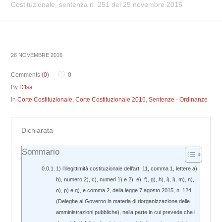
Costituzionale, sentenza n. 251 del 25 novembre 2016
28 NOVEMBRE 2016
Comments (
0
)
0
By
D'Isa
In
Corte Costituzionale
,
Corte Costituzionale 2016
,
Sentenze - Ordinanze
Dichiarata
Sommario
1) l’illegittimità costituzionale dell’art. 11, comma 1, lettere a),
b), numero 2), c), numeri 1) e 2), e), f), g), h), i), l), m), n),
o), p) e q), e comma 2, della legge 7 agosto 2015, n. 124
(Deleghe al Governo in materia di riorganizzazione delle
amministrazioni pubbliche), nella parte in cui prevede che i