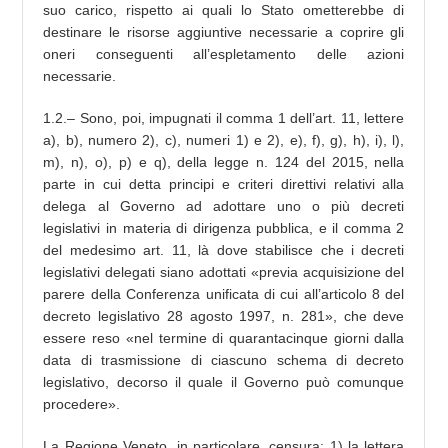
suo carico, rispetto ai quali lo Stato ometterebbe di
destinare le risorse aggiuntive necessarie a coprire gli
oneri conseguenti all’espletamento delle azioni
necessarie.
1.2.– Sono, poi, impugnati il comma 1 dell’art. 11, lettere
a), b), numero 2), c), numeri 1) e 2), e), f), g), h), i), l),
m), n), o), p) e q), della legge n. 124 del 2015, nella
parte in cui detta principi e criteri direttivi relativi alla
delega al Governo ad adottare uno o più decreti
legislativi in materia di dirigenza pubblica, e il comma 2
del medesimo art. 11, là dove stabilisce che i decreti
legislativi delegati siano adottati «previa acquisizione del
parere della Conferenza unificata di cui all’articolo 8 del
decreto legislativo 28 agosto 1997, n. 281», che deve
essere reso «nel termine di quarantacinque giorni dalla
data di trasmissione di ciascuno schema di decreto
legislativo, decorso il quale il Governo può comunque
procedere».
La Regione Veneto, in particolare, censura: 1) la lettera