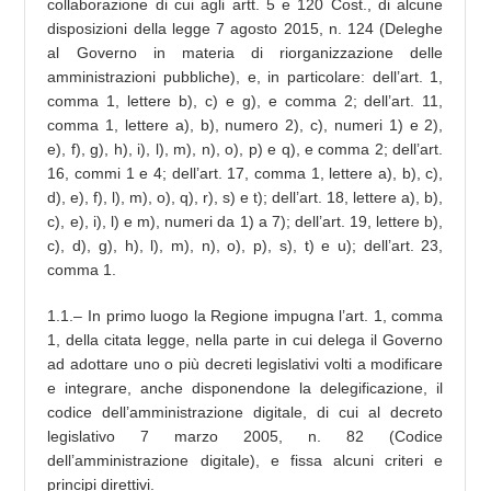
collaborazione di cui agli artt. 5 e 120 Cost., di alcune
disposizioni della legge 7 agosto 2015, n. 124 (Deleghe
al Governo in materia di riorganizzazione delle
amministrazioni pubbliche), e, in particolare: dell’art. 1,
comma 1, lettere b), c) e g), e comma 2; dell’art. 11,
comma 1, lettere a), b), numero 2), c), numeri 1) e 2),
e), f), g), h), i), l), m), n), o), p) e q), e comma 2; dell’art.
16, commi 1 e 4; dell’art. 17, comma 1, lettere a), b), c),
d), e), f), l), m), o), q), r), s) e t); dell’art. 18, lettere a), b),
c), e), i), l) e m), numeri da 1) a 7); dell’art. 19, lettere b),
c), d), g), h), l), m), n), o), p), s), t) e u); dell’art. 23,
comma 1.
1.1.– In primo luogo la Regione impugna l’art. 1, comma
1, della citata legge, nella parte in cui delega il Governo
ad adottare uno o più decreti legislativi volti a modificare
e integrare, anche disponendone la delegificazione, il
codice dell’amministrazione digitale, di cui al decreto
legislativo 7 marzo 2005, n. 82 (Codice
dell’amministrazione digitale), e fissa alcuni criteri e
principi direttivi.