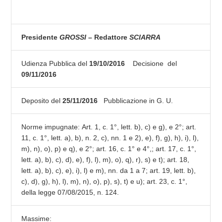
Presidente
GROSSI
– Redattore
SCIARRA
Udienza Pubblica del
19/10/2016
Decisione del
09/11/2016
Deposito del
25/11/2016
Pubblicazione in G. U.
Norme impugnate: Art. 1, c. 1°, lett. b), c) e g), e 2°; art.
11, c. 1°, lett. a), b), n. 2, c), nn. 1 e 2), e), f), g), h), i), l),
m), n), o), p) e q), e 2°; art. 16, c. 1° e 4°,; art. 17, c. 1°,
lett. a), b), c), d), e), f), l), m), o), q), r), s) e t); art. 18,
lett. a), b), c), e), i), l) e m), nn. da 1 a 7; art. 19, lett. b),
c), d), g), h), l), m), n), o), p), s), t) e u); art. 23, c. 1°,
della legge 07/08/2015, n. 124.
Massime: