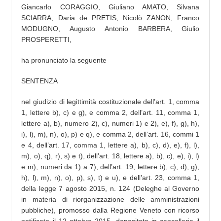
Giancarlo CORAGGIO, Giuliano AMATO, Silvana
SCIARRA, Daria de PRETIS, Nicolò ZANON, Franco
MODUGNO, Augusto Antonio BARBERA, Giulio
PROSPERETTI,
ha pronunciato la seguente
SENTENZA
nel giudizio di legittimità costituzionale dell’art. 1, comma
1, lettere b), c) e g), e comma 2, dell’art. 11, comma 1,
lettere a), b), numero 2), c), numeri 1) e 2), e), f), g), h),
i), l), m), n), o), p) e q), e comma 2, dell’art. 16, commi 1
e 4, dell’art. 17, comma 1, lettere a), b), c), d), e), f), l),
m), o), q), r), s) e t), dell’art. 18, lettere a), b), c), e), i), l)
e m), numeri da 1) a 7), dell’art. 19, lettere b), c), d), g),
h), l), m), n), o), p), s), t) e u), e dell’art. 23, comma 1,
della legge 7 agosto 2015, n. 124 (Deleghe al Governo
in materia di riorganizzazione delle amministrazioni
pubbliche), promosso dalla Regione Veneto con ricorso