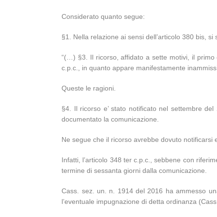
Considerato quanto segue:
§1. Nella relazione ai sensi dell’articolo 380 bis, s
“(…) §3. Il ricorso, affidato a sette motivi, il prim
c.p.c., in quanto appare manifestamente inammissi
Queste le ragioni.
§4. Il ricorso e’ stato notificato nel settembre 
documentato la comunicazione.
Ne segue che il ricorso avrebbe dovuto notificarsi 
Infatti, l’articolo 348 ter c.p.c., sebbene con rif
termine di sessanta giorni dalla comunicazione.
Cass. sez. un. n. 1914 del 2016 ha ammesso una lim
l’eventuale impugnazione di detta ordinanza (Cass.