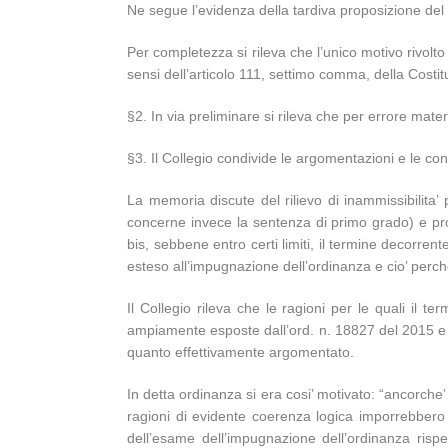
Ne segue l’evidenza della tardiva proposizione del 
Per completezza si rileva che l’unico motivo rivolto 
sensi dell’articolo 111, settimo comma, della Costituz
§2. In via preliminare si rileva che per errore mater
§3. Il Collegio condivide le argomentazioni e le co
La memoria discute del rilievo di inammissibilita’ 
concerne invece la sentenza di primo grado) e pros
bis, sebbene entro certi limiti, il termine decorr
esteso all’impugnazione dell’ordinanza e cio’ perche
Il Collegio rileva che le ragioni per le quali il 
ampiamente esposte dall’ord. n. 18827 del 2015 e pa
quanto effettivamente argomentato.
In detta ordinanza si era cosi’ motivato: “ancorche’
ragioni di evidente coerenza logica imporrebbero (…
dell’esame dell’impugnazione dell’ordinanza rispe