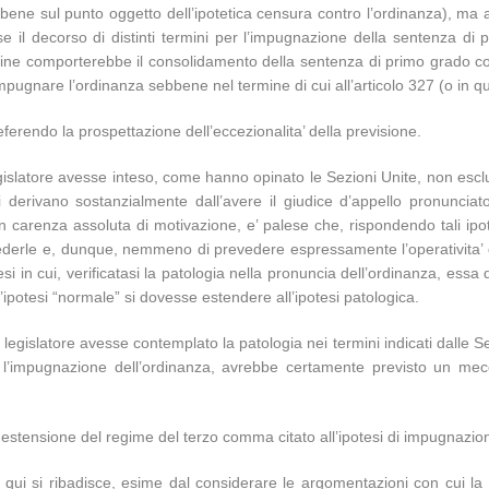
bene sul punto oggetto dell’ipotetica censura contro l’ordinanza), ma a
sse il decorso di distinti termini per l’impugnazione della sentenza d
ermine comporterebbe il consolidamento della sentenza di primo grado 
i impugnare l’ordinanza sebbene nel termine di cui all’articolo 327 (o in 
ferendo la prospettazione dell’eccezionalita’ della previsione.
gislatore avesse inteso, come hanno opinato le Sezioni Unite, non esclud
derivano sostanzialmente dall’avere il giudice d’appello pronunciato
n carenza assoluta di motivazione, e’ palese che, rispondendo tali ipot
evederle e, dunque, nemmeno di prevedere espressamente l’operativita’
esi in cui, verificatasi la patologia nella pronuncia dell’ordinanza, ess
ipotesi “normale” si dovesse estendere all’ipotesi patologica.
egislatore avesse contemplato la patologia nei termini indicati dalle Sez
on l’impugnazione dell’ordinanza, avrebbe certamente previsto un me
i estensione del regime del terzo comma citato all’ipotesi di impugnazio
che qui si ribadisce, esime dal considerare le argomentazioni con cui l