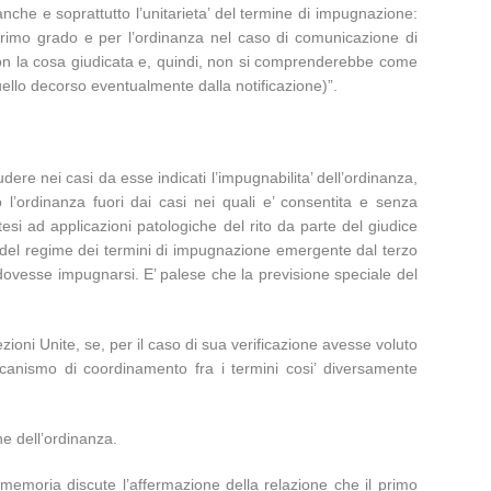
nche e soprattutto l’unitarieta’ del termine di impugnazione:
i primo grado e per l’ordinanza nel caso di comunicazione di
con la cosa giudicata e, quindi, non si comprenderebbe come
quello decorso eventualmente dalla notificazione)”.
ere nei casi da esse indicati l’impugnabilita’ dell’ordinanza,
 l’ordinanza fuori dai casi nei quali e’ consentita e senza
esi ad applicazioni patologiche del rito da parte del giudice
 del regime dei termini di impugnazione emergente dal terzo
a dovesse impugnarsi. E’ palese che la previsione speciale del
ioni Unite, se, per il caso di sua verificazione avesse voluto
ccanismo di coordinamento fra i termini cosi’ diversamente
ne dell’ordinanza.
a memoria discute l’affermazione della relazione che il primo