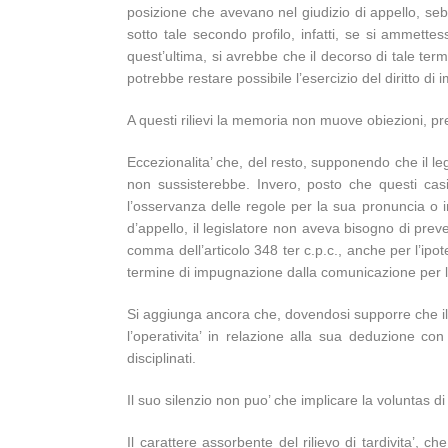
posizione che avevano nel giudizio di appello, seb
sotto tale secondo profilo, infatti, se si ammette
quest’ultima, si avrebbe che il decorso di tale t
potrebbe restare possibile l’esercizio del diritto d
A questi rilievi la memoria non muove obiezioni, pre
Eccezionalita’ che, del resto, supponendo che il le
non sussisterebbe. Invero, posto che questi casi 
l’osservanza delle regole per la sua pronuncia o i
d’appello, il legislatore non aveva bisogno di pr
comma dell’articolo 348 ter c.p.c., anche per l’ipot
termine di impugnazione dalla comunicazione per l’
Si aggiunga ancora che, dovendosi supporre che il l
l’operativita’ in relazione alla sua deduzione c
disciplinati.
Il suo silenzio non puo’ che implicare la voluntas d
Il carattere assorbente del rilievo di tardivita’, 