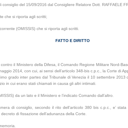
a di consiglio del 15/09/2016 dal Consigliere Relatore Dott. RAFFAELE 
che si riporta agli scritti;
orrente (OMISSIS) che si riporta agli scritti.
FATTO E DIRITTO
contro il Ministero della Difesa, il Comando Regione Militare Nord-Bas
aggio 2014, con cui, ai sensi dell’articolo 348-bis c.p.c., la Corte di A
rimo grado inter partes dal Tribunale di Venezia il 10 settembre 2013
io in cui erano stati chiamati in causa gli altri intimati.
MISSIS) da un lato e il Ministero e l’indicato Comando dall’altro.
mera di consiglio, secondo il rito dell’articolo 380 bis c.p.c., e’ stat
al decreto di fissazione dell’adunanza della Corte.
 memoria.