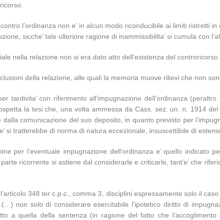
ricorso.
contro l’ordinanza non e’ in alcun modo riconducibile ai limiti ristretti 
ione, sicche’ tale ulteriore ragione di inammissibilita’ si cumula con l’al
iale nella relazione non si era dato atto dell’esistenza del controricorso
nclusioni della relazione, alle quali la memoria muove rilievi che non so
per tardivita’ con riferimento all’impugnazione dell’ordinanza (peraltr
petta la tesi che, una volta ammessa da Cass. sez. un. n. 1914 del 201
ente dalla comunicazione del suo deposito, in quanto previsto per l’imp
’ si tratterebbe di norma di natura eccezionale, insuscettibile di estens
termine per l’eventuale impugnazione dell’ordinanza e’ quello indicato
rte ricorrente si astiene dal considerarle e criticarle, tant’e’ che rife
 l’articolo 348 ter c.p.c., comma 3, disciplini espressamente solo il cas
) non solo di considerare esercitabile l’ipotetico diritto di impugnazi
tto a quella della sentenza (in ragione del fatto che l’accoglimento 