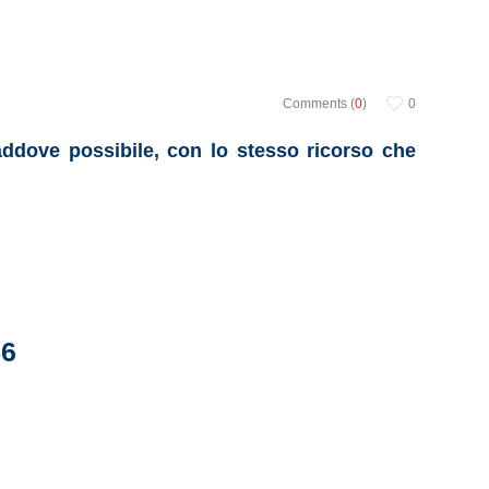
Comments (
0
)
0
addove possibile, con lo stesso ricorso che
56