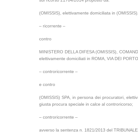
sul ricorso 21704/2014 proposto da:
(OMISSIS), elettivamente domiciliata in (OMISSIS),
– ricorrente –
contro
MINISTERO DELLA DIFESA (OMISSIS), COMANDO MI
elettivamente domiciliati in ROMA, VIA DEI POR
– controricorrente –
e contro
(OMISSIS) SPA, in persona dei procuratori, eletti
giusta procura speciale in calce al controricorso;
– controricorrente –
avverso la sentenza n. 1821/2013 del TRIBUNALE 