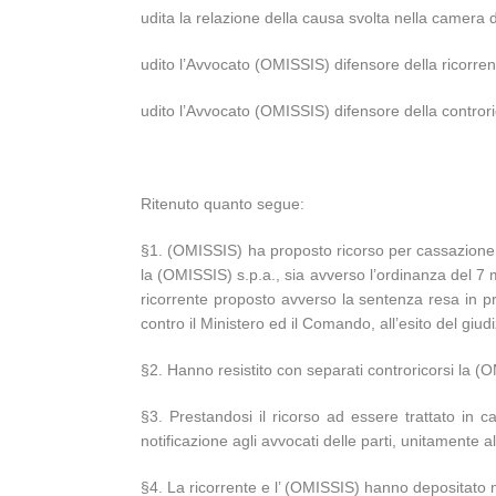
udita la relazione della causa svolta nella camer
udito l’Avvocato (OMISSIS) difensore della ricorrente 
udito l’Avvocato (OMISSIS) difensore della controric
Ritenuto quanto segue:
§1. (OMISSIS) ha proposto ricorso per cassazione 
la (OMISSIS) s.p.a., sia avverso l’ordinanza del 7 m
ricorrente proposto avverso la sentenza resa in p
contro il Ministero ed il Comando, all’esito del giudiz
§2. Hanno resistito con separati controricorsi la (O
§3. Prestandosi il ricorso ad essere trattato in ca
notificazione agli avvocati delle parti, unitamente 
§4. La ricorrente e l’ (OMISSIS) hanno depositato