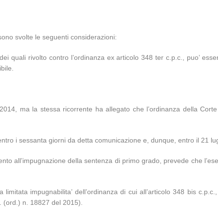
i sono svolte le seguenti considerazioni:
o dei quali rivolto contro l’ordinanza ex articolo 348 ter c.p.c., puo’ ess
bile.
del 2014, ma la stessa ricorrente ha allegato che l’ordinanza della C
entro i sessanta giorni da detta comunicazione e, dunque, entro il 21 lu
erimento all’impugnazione della sentenza di primo grado, prevede che l’es
itata impugnabilita’ dell’ordinanza di cui all’articolo 348 bis c.p.c.
 (ord.) n. 18827 del 2015).