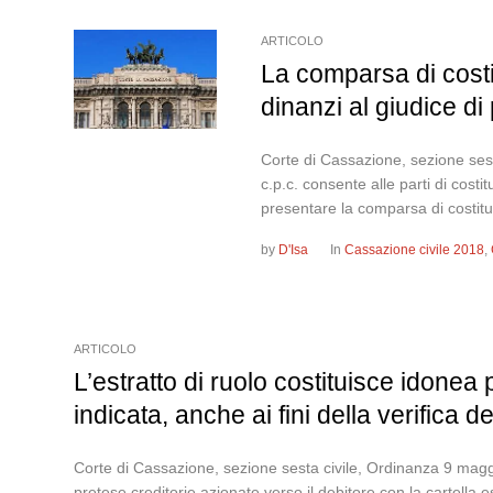
ARTICOLO
La comparsa di cost
dinanzi al giudice di
Corte di Cassazione, sezione sest
c.p.c. consente alle parti di cost
presentare la comparsa di costitu
by
D'Isa
In
Cassazione civile 2018
,
ARTICOLO
L’estratto di ruolo costituisce idonea p
indicata, anche ai fini della verifica 
Corte di Cassazione, sezione sesta civile, Ordinanza 9 maggio
pretese creditorie azionate verso il debitore con la cartella e