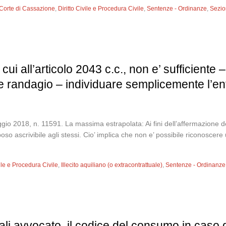
Corte di Cassazione
,
Diritto Civile e Procedura Civile
,
Sentenze - Ordinanze
,
Sezion
cui all’articolo 2043 c.c., non e’ sufficiente 
e randagio – individuare semplicemente l’ent
o 2018, n. 11591. La massima estrapolata: Ai fini dell’affermazione dell
o ascrivibile agli stessi. Cio’ implica che non e’ possibile riconoscere 
vile e Procedura Civile
,
Illecito aquiliano (o extracontrattuale)
,
Sentenze - Ordinanze
li avvocato, il codice del consumo in caso d