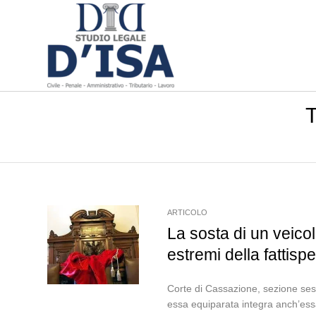
ARTICOLO
La sosta di un veico
estremi della fattisp
Corte di Cassazione, sezione ses
essa equiparata integra anch’essa 