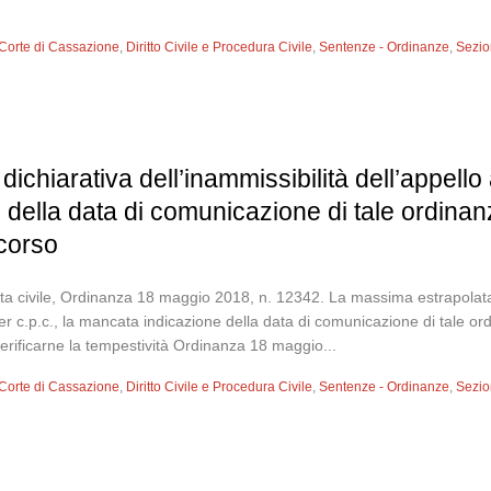
Corte di Cassazione
,
Diritto Civile e Procedura Civile
,
Sentenze - Ordinanze
,
Sezion
ichiarativa dell’inammissibilità dell’appello ai
della data di comunicazione di tale ordina
icorso
a civile, Ordinanza 18 maggio 2018, n. 12342. La massima estrapolata I
8 ter c.p.c., la mancata indicazione della data di comunicazione di tale 
erificarne la tempestività Ordinanza 18 maggio...
Corte di Cassazione
,
Diritto Civile e Procedura Civile
,
Sentenze - Ordinanze
,
Sezion