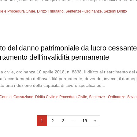
vile e Procedura Civile
,
Diritto Tributario
,
Sentenze - Ordinanze
,
Sezioni Diritto
imento del danno patrimoniale da lucro cessan
rtamento dell’invalidità permanente
 civile, ordinanza 10 aprile 2018, n. 8838. Il diritto al risarcimento d
ll’accertamento dell’invalidità permanente, dovendo, invece, il dannegg
tto una riduzione della capacità di lavoro specifica ed...
Corte di Cassazione
,
Diritto Civile e Procedura Civile
,
Sentenze - Ordinanze
,
Sezion
1
2
3
…
19