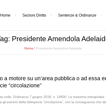
Home
Sezioni Diritto
Sentenze & Ordinanze
Tag:
Presidente Amendola Adelai
Home
/
Presidente Amendola Adelaide
lo a motore su un’area pubblica o ad essa e
ecie “circolazione”
ta civile, Ordinanza 7 giugno 2018, n. 14800. La massima estrapolata: 
gli estremi della fattispecie “circolazione”, con la conseguenza che dei d