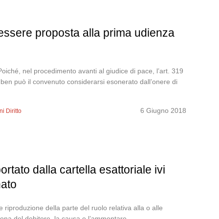
essere proposta alla prima udienza
ché, nel procedimento avanti al giudice di pace, l’art. 319
ché ben può il convenuto considerarsi esonerato dall’onere di
6 Giugno 2018
i Diritto
rtato dalla cartella esattoriale ivi
nato
iproduzione della parte del ruolo relativa alla o alle
ersona del debitore, la causa e l’ammontare...