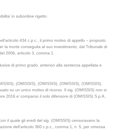
lita’ in subordine rigetto.
ll’articolo 434 c.p.c., il primo motivo di appello – proposto
per la morte conseguita al suo investimento, dal Tribunale di
 del 2006, articolo 3, comma 1.
usive di primo grado, anteriori alla sentenza appellata e
(OMISSIS), (OMISSIS), (OMISSIS), (OMISSIS), (OMISSIS),
ato su un unico motivo di ricorso. Il sig. (OMISSIS) non si
cembre 2016 e’ comparso il solo difensore di (OMISSIS) S.p.A..
r, con il quale gli eredi del sig. (OMISSIS) censuravano la
azione dell’articolo 360 c.p.c., comma 1, n. 5, per omessa