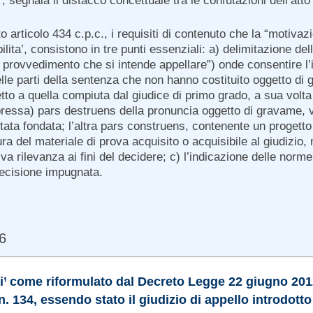
 segnala il distacco concettuale tra le confutazioni dell’atto
to articolo 434 c.p.c., i requisiti di contenuto che la “motiv
lita’, consistono in tre punti essenziali: a) delimitazione de
el provvedimento che si intende appellare”) onde consentire l
elle parti della sentenza che non hanno costituito oggetto d
petto a quella compiuta dal giudice di primo grado, a sua volta
essa) pars destruens della pronuncia oggetto di gravame, vo
stata fondata; l’altra pars construens, contenente un progetto 
ra del materiale di prova acquisito o acquisibile al giudizio, n
iva rilevanza ai fini del decidere; c) l’indicazione delle norme
 decisione impugnata.
66
osi’ come riformulato dal Decreto Legge 22 giugno 2012,
n. 134, essendo stato il giudizio di appello introdotto