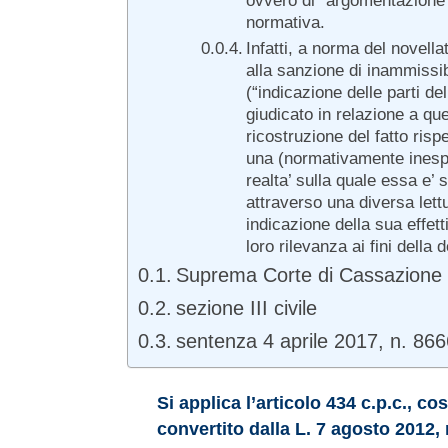
ovvero di “argomentazione”,
normativa.
Infatti, a norma del novella
alla sanzione di inammissibi
(“indicazione delle parti d
giudicato in relazione a qu
ricostruzione del fatto ris
una (normativamente inespr
realta’ sulla quale essa e’ 
attraverso una diversa lettu
indicazione della sua effett
loro rilevanza ai fini della
Suprema Corte di Cassazione
sezione III civile
sentenza 4 aprile 2017, n. 86
Si applica l’articolo 434 c.p.c., c
convertito dalla L. 7 agosto 2012, 