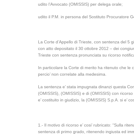
udito l’Avvocato (OMISSIS) per delega orale;
udito il P.M. in persona del Sostituto Procuratore
La Corte d’Appello di Trieste, con sentenza del 5 gi
con atto depositato il 30 ottobre 2012 – dei congiu
Trieste con sentenza pronunciata su ricorso notific
In particolare la Corte di merito ha ritenuto che l
percio’ non correlate alla medesima.
La sentenza e’ stata impugnata dinanzi questa Co
(OMISSIS), (OMISSIS) e di (OMISSIS) con ricorso no
e’ costituito in giudizio, la (OMISSIS) S.p.A. si e’
1.- Il motivo di ricorso e’ cosi’ rubricato: “Sulla r
sentenza di primo grado, ritenendo ingiusta ed imm