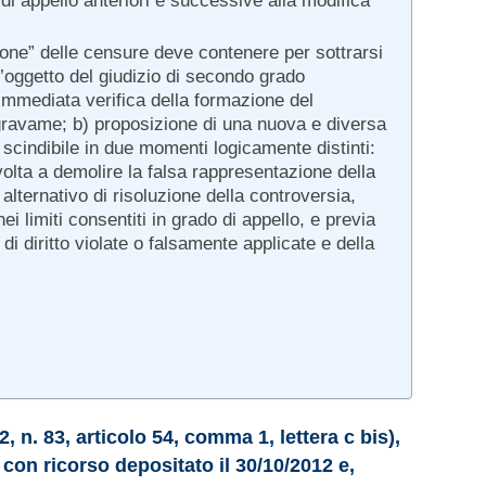
 di appello anteriori e successive alla modifica
azione” delle censure deve contenere per sottrarsi
ll’oggetto del giudizio di secondo grado
’immediata verifica della formazione del
i gravame; b) proposizione di una nuova e diversa
 scindibile in due momenti logicamente distinti:
lta a demolire la falsa rappresentazione della
alternativo di risoluzione della controversia,
ei limiti consentiti in grado di appello, e previa
 di diritto violate o falsamente applicate e della
 n. 83, articolo 54, comma 1, lettera c bis),
 con ricorso depositato il 30/10/2012 e,