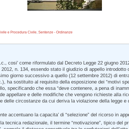
Civile e Procedura Civile
,
Sentenze - Ordinanze
.p.c., cosi’ come riformulato dal Decreto Legge 22 giugno 2012
 2012, n. 134, essendo stato il giudizio di appello introdotto
esimo giorno successivo a quello (12 settembre 2012) di entr
.), ha sostituito al requisito della esposizione dei “motivi spe
llo, specificando che essa “deve contenere, a pena di inammiss
e appellare e delle modifiche che vengono richieste alla rico
e delle circostanze da cui deriva la violazione della legge e d
e accentuano la capacita’ di “selezione” del ricorso in appello
la tecnica redazionale, il termine “motivazione”, tipico del 