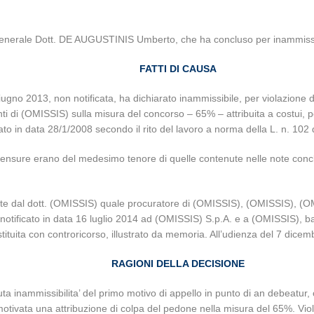
 Generale Dott. DE AUGUSTINIS Umberto, che ha concluso per inammissibi
FATTI DI CAUSA
ugno 2013, non notificata, ha dichiarato inammissibile, per violazione de
nti di (OMISSIS) sulla misura del concorso – 65% – attribuita a costui, 
ato in data 28/1/2008 secondo il rito del lavoro a norma della L. n. 102
e censure erano del medesimo tenore di quelle contenute nelle note concl
rte dal dott. (OMISSIS) quale procuratore di (OMISSIS), (OMISSIS), 
tificato in data 16 luglio 2014 ad (OMISSIS) S.p.A. e a (OMISSIS), bas
 costituita con controricorso, illustrato da memoria. All’udienza del 7 di
RAGIONI DELLA DECISIONE
itenuta inammissibilita’ del primo motivo di appello in punto di an debeatu
otivata una attribuzione di colpa del pedone nella misura del 65%. Viol