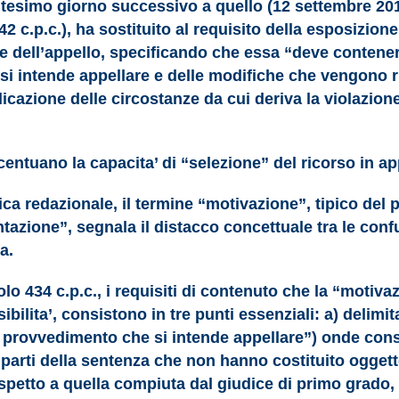
ntesimo giorno successivo a quello (12 settembre 2012)
 c.p.c.), ha sostituito al requisito della esposizione
e dell’appello, specificando che essa “deve contenere
si intende appellare e delle modifiche che vengono ri
icazione delle circostanze da cui deriva la violazione 
tuano la capacita’ di “selezione” del ricorso in appel
ica redazionale, il termine “motivazione”, tipico del
zione”, segnala il distacco concettuale tra le confuta
a.
colo 434 c.p.c., i requisiti di contenuto che la “moti
ibilita’, consistono in tre punti essenziali: a) delim
l provvedimento che si intende appellare”) onde cons
e parti della sentenza che non hanno costituito ogge
rispetto a quella compiuta dal giudice di primo grado