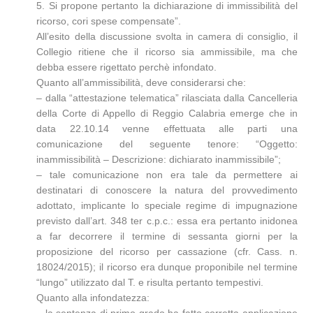
5. Si propone pertanto la dichiarazione di immissibilità del
ricorso, cori spese compensate”.
All’esito della discussione svolta in camera di consiglio, il
Collegio ritiene che il ricorso sia ammissibile, ma che
debba essere rigettato perchè infondato.
Quanto all’ammissibilità, deve considerarsi che:
– dalla “attestazione telematica” rilasciata dalla Cancelleria
della Corte di Appello di Reggio Calabria emerge che in
data 22.10.14 venne effettuata alle parti una
comunicazione del seguente tenore: “Oggetto:
inammissibilità – Descrizione: dichiarato inammissibile”;
– tale comunicazione non era tale da permettere ai
destinatari di conoscere la natura del provvedimento
adottato, implicante lo speciale regime di impugnazione
previsto dall’art. 348 ter c.p.c.: essa era pertanto inidonea
a far decorrere il termine di sessanta giorni per la
proposizione del ricorso per cassazione (cfr. Cass. n.
18024/2015); il ricorso era dunque proponibile nel termine
“lungo” utilizzato dal T. e risulta pertanto tempestivi.
Quanto alla infondatezza: