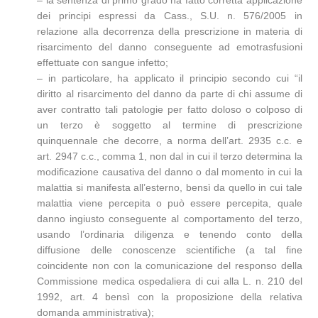
– la sentenza di primo grado ha fatto corretta applicazione
dei principi espressi da Cass., S.U. n. 576/2005 in
relazione alla decorrenza della prescrizione in materia di
risarcimento del danno conseguente ad emotrasfusioni
effettuate con sangue infetto;
– in particolare, ha applicato il principio secondo cui “il
diritto al risarcimento del danno da parte di chi assume di
aver contratto tali patologie per fatto doloso o colposo di
un terzo è soggetto al termine di prescrizione
quinquennale che decorre, a norma dell’art. 2935 c.c. e
art. 2947 c.c., comma 1, non dal in cui il terzo determina la
modificazione causativa del danno o dal momento in cui la
malattia si manifesta all’esterno, bensì da quello in cui tale
malattia viene percepita o può essere percepita, quale
danno ingiusto conseguente al comportamento del terzo,
usando l’ordinaria diligenza e tenendo conto della
diffusione delle conoscenze scientifiche (a tal fine
coincidente non con la comunicazione del responso della
Commissione medica ospedaliera di cui alla L. n. 210 del
1992, art. 4 bensì con la proposizione della relativa
domanda amministrativa);