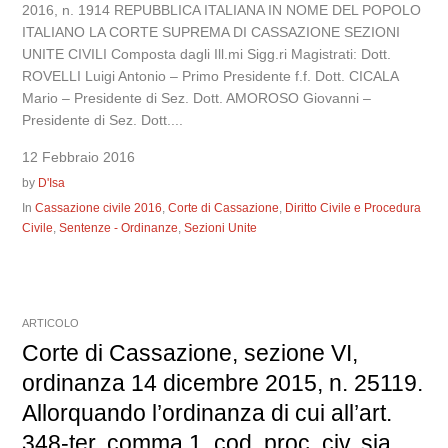
2016, n. 1914 REPUBBLICA ITALIANA IN NOME DEL POPOLO
ITALIANO LA CORTE SUPREMA DI CASSAZIONE SEZIONI
UNITE CIVILI Composta dagli Ill.mi Sigg.ri Magistrati: Dott.
ROVELLI Luigi Antonio – Primo Presidente f.f. Dott. CICALA
Mario – Presidente di Sez. Dott. AMOROSO Giovanni –
Presidente di Sez. Dott....
12 Febbraio 2016
by
D'Isa
In
Cassazione civile 2016
,
Corte di Cassazione
,
Diritto Civile e Procedura
Civile
,
Sentenze - Ordinanze
,
Sezioni Unite
ARTICOLO
Corte di Cassazione, sezione VI,
ordinanza 14 dicembre 2015, n. 25119.
Allorquando l’ordinanza di cui all’art.
348-ter, comma 1, cod. proc. civ. sia