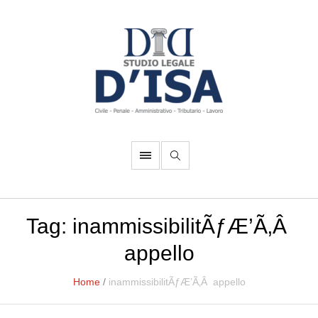
Tag:
inammissibilitÃƒÆ’Ã‚Â
appello
Home
/
inammissibilitÃƒÆ’Ã‚Â appello