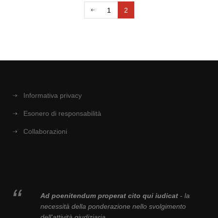
1
2
Informativa privacy
Esonero di responsabilità
Collaborazioni
Ad poenitendum properat cito qui iudicat
- la
necessità della ponderazione nello svolgimento
dell'attività giudiziaria