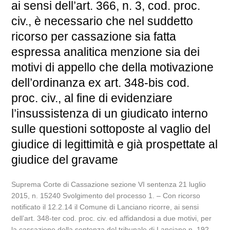
ai sensi dell’art. 366, n. 3, cod. proc.
civ., è necessario che nel suddetto
ricorso per cassazione sia fatta
espressa analitica menzione sia dei
motivi di appello che della motivazione
dell’ordinanza ex art. 348-bis cod.
proc. civ., al fine di evidenziare
l’insussistenza di un giudicato interno
sulle questioni sottoposte al vaglio del
giudice di legittimità e già prospettate al
giudice del gravame
Suprema Corte di Cassazione sezione VI sentenza 21 luglio
2015, n. 15240 Svolgimento del processo 1. – Con ricorso
notificato il 12.2.14 il Comune di Lanciano ricorre, ai sensi
dell’art. 348-ter cod. proc. civ. ed affidandosi a due motivi, per
la cassazione della sentenza del tribunale di Lanciano n. 192