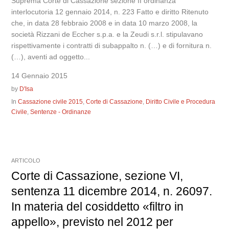
Suprema Corte di Cassazione sezione II ordinanza
interlocutoria 12 gennaio 2014, n. 223 Fatto e diritto Ritenuto
che, in data 28 febbraio 2008 e in data 10 marzo 2008, la
società Rizzani de Eccher s.p.a. e la Zeudi s.r.l. stipulavano
rispettivamente i contratti di subappalto n. (…) e di fornitura n.
(…), aventi ad oggetto...
14 Gennaio 2015
by
D'Isa
In
Cassazione civile 2015
,
Corte di Cassazione
,
Diritto Civile e Procedura
Civile
,
Sentenze - Ordinanze
ARTICOLO
Corte di Cassazione, sezione VI,
sentenza 11 dicembre 2014, n. 26097.
In materia del cosiddetto «filtro in
appello», previsto nel 2012 per