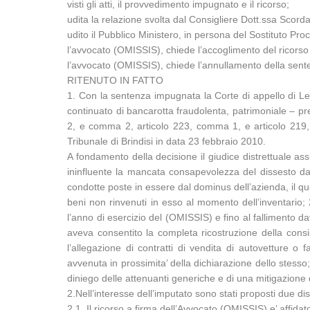
visti gli atti, il provvedimento impugnato e il ricorso;
udita la relazione svolta dal Consigliere Dott.ssa Scord
udito il Pubblico Ministero, in persona del Sostituto Proc
l’avvocato (OMISSIS), chiede l’accoglimento del ricorso
l’avvocato (OMISSIS), chiede l’annullamento della senten
RITENUTO IN FATTO
1. Con la sentenza impugnata la Corte di appello di Le
continuato di bancarotta fraudolenta, patrimoniale – pr
2, e comma 2, articolo 223, comma 1, e articolo 219, 
Tribunale di Brindisi in data 23 febbraio 2010.
A fondamento della decisione il giudice distrettuale as
ininfluente la mancata consapevolezza del dissesto da p
condotte poste in essere dal dominus dell’azienda, il qua
beni non rinvenuti in esso al momento dell’inventario; 2)
l’anno di esercizio del (OMISSIS) e fino al fallimento 
aveva consentito la completa ricostruzione della con
l’allegazione di contratti di vendita di autovetture o 
avvenuta in prossimita’ della dichiarazione dello stesso;
diniego delle attenuanti generiche e di una mitigazione
2.Nell’interesse dell’imputato sono stati proposti due dis
2.1. Il ricorso a firma dell’Avvocato (OMISSIS) e’ affidato 