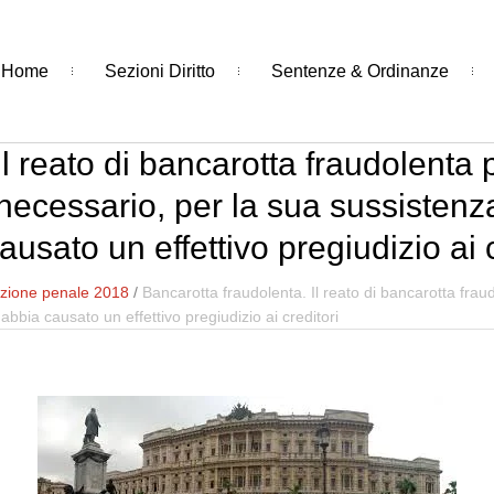
Home
Sezioni Diritto
Sentenze & Ordinanze
l reato di bancarotta fraudolenta p
necessario, per la sua sussistenza
ausato un effettivo pregiudizio ai c
zione penale 2018
/
Bancarotta fraudolenta. Il reato di bancarotta frau
abbia causato un effettivo pregiudizio ai creditori