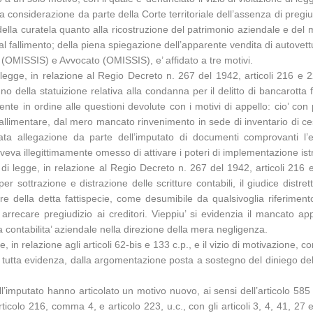
a considerazione da parte della Corte territoriale dell’assenza di pregiudi
ella curatela quanto alla ricostruzione del patrimonio aziendale e del
o al fallimento; della piena spiegazione dell’apparente vendita di autovett
o (OMISSIS) e Avvocato (OMISSIS), e’ affidato a tre motivi.
di legge, in relazione al Regio Decreto n. 267 del 1942, articoli 216 e 
no della statuizione relativa alla condanna per il delitto di bancarott
nte in ordine alle questioni devolute con i motivi di appello: cio’ con 
limentare, dal mero mancato rinvenimento in sede di inventario di cespiti
cata allegazione da parte dell’imputato di documenti comprovanti l
veva illegittimamente omesso di attivare i poteri di implementazione istr
 di legge, in relazione al Regio Decreto n. 267 del 1942, articoli 216 e 
 sottrazione e distrazione delle scritture contabili, il giudice distr
ere della detta fattispecie, come desumibile da qualsivoglia riferiment
i arrecare pregiudizio ai creditori. Vieppiu’ si evidenzia il mancato 
 contabilita’ aziendale nella direzione della mera negligenza.
e, in relazione agli articoli 62-bis e 133 c.p., e il vizio di motivazione, co
utta evidenza, dalla argomentazione posta a sostegno del diniego dell
l’imputato hanno articolato un motivo nuovo, ai sensi dell’articolo 58
icolo 216, comma 4, e articolo 223, u.c., con gli articoli 3, 4, 41, 27 