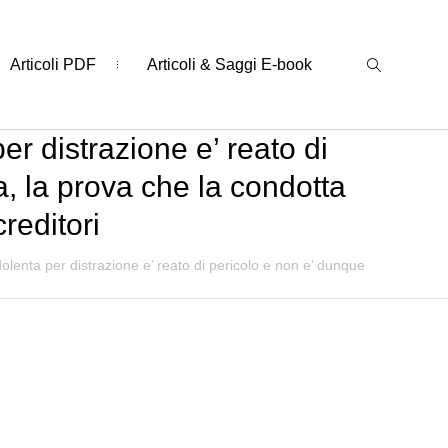
Articoli PDF
Articoli & Saggi E-book
er distrazione e’ reato di
, la prova che la condotta
reditori
dolenta per distrazione e’ reato di pericolo e non e’ dunque