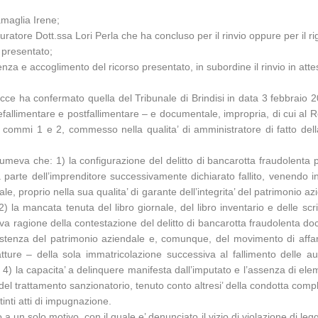
amaglia Irene;
uratore Dott.ssa Lori Perla che ha concluso per il rinvio oppure per il ri
 presentato;
za e accoglimento del ricorso presentato, in subordine il rinvio in atte
cce ha confermato quella del Tribunale di Brindisi in data 3 febbraio 
efallimentare e postfallimentare – e documentale, impropria, di cui al
commi 1 e 2, commesso nella qualita’ di amministratore di fatto dell
sumeva che: 1) la configurazione del delitto di bancarotta fraudolenta
arte dell’imprenditore successivamente dichiarato fallito, venendo in 
le, proprio nella sua qualita’ di garante dell’integrita’ del patrimonio 
 la mancata tenuta del libro giornale, del libro inventario e delle scrit
dava ragione della contestazione del delitto di bancarotta fraudolenta d
sistenza del patrimonio aziendale e, comunque, del movimento di aff
fatture – della sola immatricolazione successiva al fallimento delle a
 4) la capacita’ a delinquere manifesta dall’imputato e l’assenza di eleme
 del trattamento sanzionatorio, tenuto conto altresi’ della condotta com
tinti atti di impugnazione.
a un solo motivo, con il quale e’ denunciato il vizio di violazione di legge, 