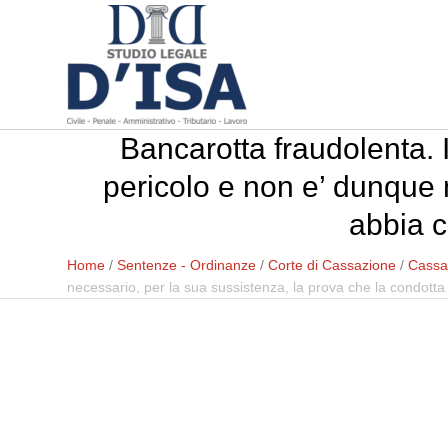
Bancarotta fraudolenta. I
pericolo e non e’ dunque 
abbia c
Home
/
Sentenze - Ordinanze
/
Corte di Cassazione
/
Cassa
necessario, per la sua sussistenza, la prova che la condotta 