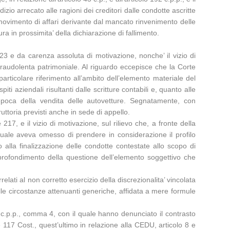
zio arrecato alle ragioni dei creditori dalle condotte ascritte
 movimento di affari derivante dal mancato rinvenimento delle
ura in prossimita’ della dichiarazione di fallimento.
223 e da carenza assoluta di motivazione, nonche’ il vizio di
a fraudolenta patrimoniale. Al riguardo eccepisce che la Corte
particolare riferimento all’ambito dell’elemento materiale del
 aziendali risultanti dalle scritture contabili e, quanto alle
’epoca della vendita delle autovetture. Segnatamente, con
uttoria previsti anche in sede di appello.
217, e il vizio di motivazione, sul rilievo che, a fronte della
ettuale aveva omesso di prendere in considerazione il profilo
o alla finalizzazione delle condotte contestate allo scopo di
approfondimento della questione dell’elemento soggettivo che
rrelati al non corretto esercizio della discrezionalita’ vincolata
e circostanze attenuanti generiche, affidata a mere formule
5 c.p.p., comma 4, con il quale hanno denunciato il contrasto
e 117 Cost., quest’ultimo in relazione alla CEDU, articolo 8 e