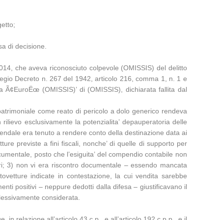
getto;
sa di decisione.
2014, che aveva riconosciuto colpevole (OMISSIS) del delitto
 Regio Decreto n. 267 del 1942, articolo 216, comma 1, n. 1 e
a Ã¢EuroËœ (OMISSIS)’ di (OMISSIS), dichiarata fallita dal
 patrimoniale come reato di pericolo a dolo generico rendeva
rilievo esclusivamente la potenzialita’ depauperatoria delle
aziendale era tenuto a rendere conto della destinazione data ai
ture previste a fini fiscali, nonche’ di quelle di supporto per
ocumentale, posto che l’esiguita’ del compendio contabile non
ari; 3) non vi era riscontro documentale – essendo mancata
utovetture indicate in contestazione, la cui vendita sarebbe
nti positivi – neppure dedotti dalla difesa – giustificavano il
plessivamente considerata.
in relazione all’articolo 43 c.p., e all’articolo 192 c.p.p., e il