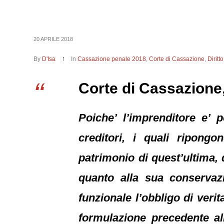
20 APRILE 2018
By
D'Isa
In
Cassazione penale 2018
,
Corte di Cassazione
,
Diritt
Corte di Cassazione,
Poiche’ l’imprenditore e’ 
creditori, i quali ripongo
patrimonio di quest’ultima, 
quanto alla sua conservazio
funzionale l’obbligo di veri
formulazione precedente all