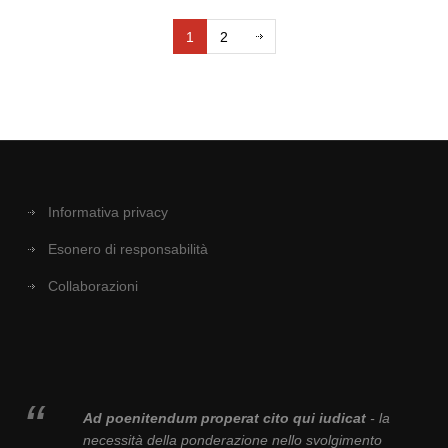
1
2
Informativa privacy
Esonero di responsabilità
Collaborazioni
Ad poenitendum properat cito qui iudicat
- la
necessità della ponderazione nello svolgimento