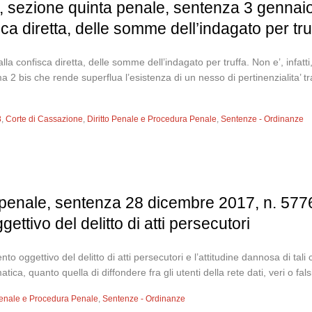
 sezione quinta penale, sentenza 3 gennaio 
isca diretta, delle somme dell’indagato per tru
alla confisca diretta, delle somme dell’indagato per truffa. Non e’, infatti,
ma 2 bis che rende superflua l’esistenza di un nesso di pertinenzialita’ tra
8
,
Corte di Cassazione
,
Diritto Penale e Procedura Penale
,
Sentenze - Ordinanze
penale, sentenza 28 dicembre 2017, n. 57764
ettivo del delitto di atti persecutori
to oggettivo del delitto di atti persecutori e l’attitudine dannosa di tali
ca, quanto quella di diffondere fra gli utenti della rete dati, veri o falsi
 Penale e Procedura Penale
,
Sentenze - Ordinanze