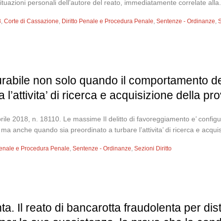
ituazioni personali dell’autore del reato, immediatamente correlate alla.
8
,
Corte di Cassazione
,
Diritto Penale e Procedura Penale
,
Sentenze - Ordinanze
,
S
urabile non solo quando il comportamento dell’
l’attivita’ di ricerca e acquisizione della pr
ile 2018, n. 18110. Le massime Il delitto di favoreggiamento e’ config
aria, ma anche quando sia preordinato a turbare l’attivita’ di ricerca e acq
 Penale e Procedura Penale
,
Sentenze - Ordinanze
,
Sezioni Diritto
a. Il reato di bancarotta fraudolenta per dist