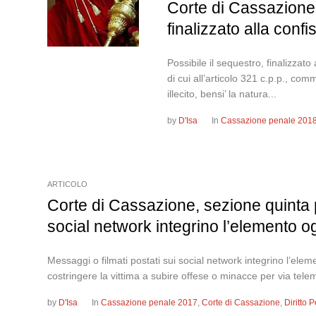
Corte di Cassazione,
finalizzato alla conf
Possibile il sequestro, finalizzato 
di cui all’articolo 321 c.p.p., com
illecito, bensi’ la natura...
by
D'Isa
In
Cassazione penale 201
ARTICOLO
Corte di Cassazione, sezione quinta 
social network integrino l’elemento ogg
Messaggi o filmati postati sui social network integrino l’elemen
costringere la vittima a subire offese o minacce per via telemati
by
D'Isa
In
Cassazione penale 2017
,
Corte di Cassazione
,
Diritto