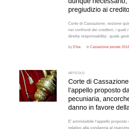
dunque necessario, p
pregiudizio ai credito
Corte di Cassazione, sezione qui
nei confronti dei creditori, i qua
diretta responsabilita’, quale ges
by
D'Isa
In
Cassazione penale 201
ARTICOLO
Corte di Cassazione,
l’appello proposto d
pecuniaria, ancorche
danno in favore della
E’ ammissibile l’appello proposto
relativo alla condanna al risarcim