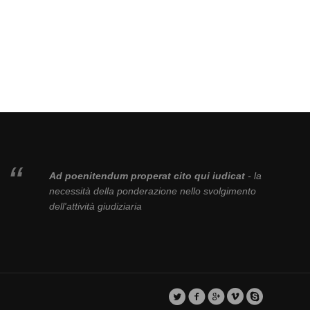
Ad poenitendum properat cito qui iudicat
- la
necessità della ponderazione nello svolgimento
dell'attività giudiziaria