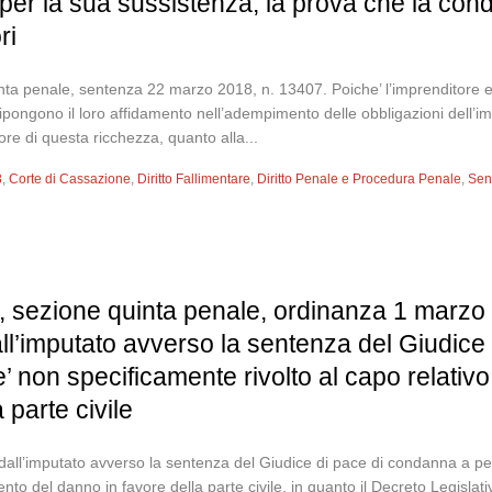
er la sua sussistenza, la prova che la cond
ri
nta penale, sentenza 22 marzo 2018, n. 13407. Poiche’ l’imprenditore e
li ripongono il loro affidamento nell’adempimento delle obbligazioni dell’
tore di questa ricchezza, quanto alla...
8
,
Corte di Cassazione
,
Diritto Fallimentare
,
Diritto Penale e Procedura Penale
,
Sen
 sezione quinta penale, ordinanza 1 marzo 
all’imputato avverso la sentenza del Giudic
’ non specificamente rivolto al capo relativo
 parte civile
 dall’imputato avverso la sentenza del Giudice di pace di condanna a p
ento del danno in favore della parte civile, in quanto il Decreto Legisla