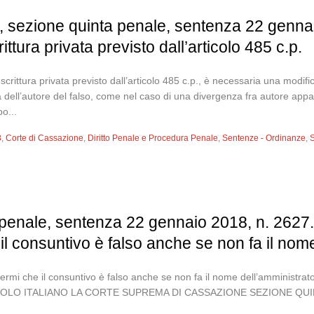
 sezione quinta penale, sentenza 22 gennaio
scrittura privata previsto dall’articolo 485 c.p.
’ in scrittura privata previsto dall’articolo 485 c.p., è necessaria una mod
a dell’autore del falso, come nel caso di una divergenza fra autore app
o...
8
,
Corte di Cassazione
,
Diritto Penale e Procedura Penale
,
Sentenze - Ordinanze
,
S
penale, sentenza 22 gennaio 2018, n. 2627. 
l consuntivo è falso anche se non fa il nome
ermi che il consuntivo è falso anche se non fa il nome dell’amministr
O ITALIANO LA CORTE SUPREMA DI CASSAZIONE SEZIONE QUINTA PENA