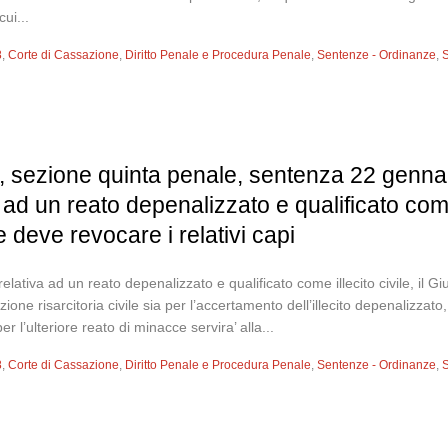
ui...
8
,
Corte di Cassazione
,
Diritto Penale e Procedura Penale
,
Sentenze - Ordinanze
,
S
, sezione quinta penale, sentenza 22 gennai
ad un reato depenalizzato e qualificato come i
 deve revocare i relativi capi
lativa ad un reato depenalizzato e qualificato come illecito civile, il Gi
ione risarcitoria civile sia per l’accertamento dell’illecito depenalizzat
r l’ulteriore reato di minacce servira’ alla...
8
,
Corte di Cassazione
,
Diritto Penale e Procedura Penale
,
Sentenze - Ordinanze
,
S