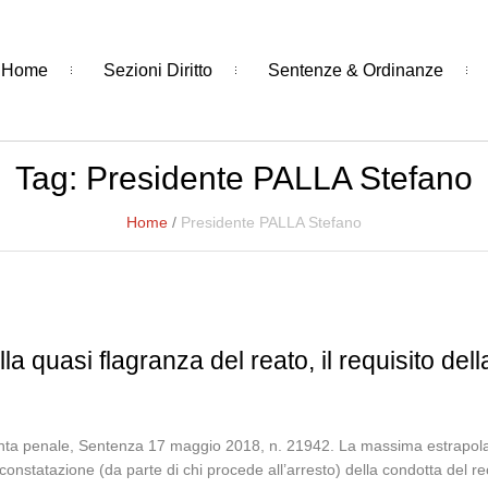
Home
Sezioni Diritto
Sentenze & Ordinanze
Tag:
Presidente PALLA Stefano
Home
/
Presidente PALLA Stefano
lla quasi flagranza del reato, il requisito del
ta penale, Sentenza 17 maggio 2018, n. 21942. La massima estrapolata: 
“constatazione (da parte di chi procede all’arresto) della condotta del re