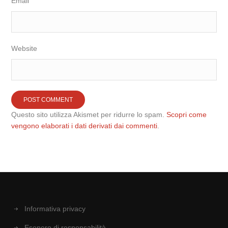
Email
Website
Questo sito utilizza Akismet per ridurre lo spam.
Scopri come
vengono elaborati i dati derivati dai commenti
.
Informativa privacy
Esonero di responsabilità