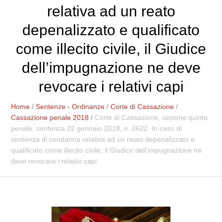
relativa ad un reato
depenalizzato e qualificato
come illecito civile, il Giudice
dell’impugnazione ne deve
revocare i relativi capi
Home
/
Sentenze - Ordinanze
/
Corte di Cassazione
/
Cassazione penale 2018
/
Corte di Cassazione, sezione quinta
penale, sentenza 22 gennaio 2018, n. 2622. In caso di
sentenza di condanna relativa ad un reato depenalizzato e
qualificato come illecito civile, il Giudice dell’impugnazione ne
deve revocare i relativi capi