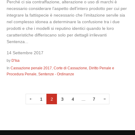
Perché ci sia contraffazione, alterazione o uso di marchi è
necessario considerare l’aspetto dell’intero prodotto per cui per
integrare la fattispecie è necessario che l’imitazione servile sia
nel complesso idonea a determinare la confusione tra i due
prodotti e che i modelli si reputino identici quando le loro
caratteristiche differiscano solo per dettagli irrilevanti
Sentenza...
14 Settembre 2017
by
D'Isa
In
Cassazione penale 2017
,
Corte di Cassazione
,
Diritto Penale e
Procedura Penale
,
Sentenze - Ordinanze
1
2
3
4
…
7