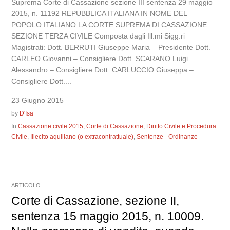
Suprema Corte di Cassazione sezione III sentenza 29 maggio
2015, n. 11192 REPUBBLICA ITALIANA IN NOME DEL
POPOLO ITALIANO LA CORTE SUPREMA DI CASSAZIONE
SEZIONE TERZA CIVILE Composta dagli Ill.mi Sigg.ri
Magistrati: Dott. BERRUTI Giuseppe Maria – Presidente Dott.
CARLEO Giovanni – Consigliere Dott. SCARANO Luigi
Alessandro – Consigliere Dott. CARLUCCIO Giuseppa –
Consigliere Dott....
23 Giugno 2015
by
D'Isa
In
Cassazione civile 2015
,
Corte di Cassazione
,
Diritto Civile e Procedura
Civile
,
Illecito aquiliano (o extracontrattuale)
,
Sentenze - Ordinanze
ARTICOLO
Corte di Cassazione, sezione II,
sentenza 15 maggio 2015, n. 10009.