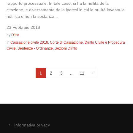
rapporto processuale. In tale caso, si ha la nullità della
citazione, e diversamente dalla ipotesi in cui la nullità investa la
notifica e non la sostanza...
23 Febbraio 2018
by
D'Isa
In
Cassazione civile 2018
,
Corte di Cassazione
,
Diritto Civile e Procedura
Civile
,
Sentenze - Ordinanze
,
Sezioni Diritto
1
2
3
…
11
Informativa privacy