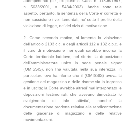
adempimento (cfr., ex plurimis, Cass. n. 11806/1997;
n. 5633/2001, n. 5434/2003). Anche sotto tale
aspetto, pertanto, la sentenza della Corte e’ corretta e
non sussistono i vizi lamentati, ne’ sotto il profilo della
violazione di legge, ne’ del vizio di motivazione.
2. Come secondo motivo, si lamenta la violazione
dell’articolo 2103 c.c. e degli articoli 112 e 132 c.p.c. e
il vizio di motivazione nei quali sarebbe incorsa la
Corte territoriale laddove, nel riferire la deposizione
dell’amministratore unico in sede penale signor
(OMISSIS), non l’ha valutata nella sua interezza, in
particolare ove ha riferito che il (OMISSIS) aveva la
gestione del magazzino e delle risorse sia in ingresso
e in uscita; la Corte avrebbe altresi’ mal interpretato le
deposizioni testimoniali, che avevano dimostrato lo
svolgimento di tale attivita’, nonche’ la
documentazione prodotta relativa alla rendicontazione
delle giacenze di magazzino e delle relative
movimentazioni.