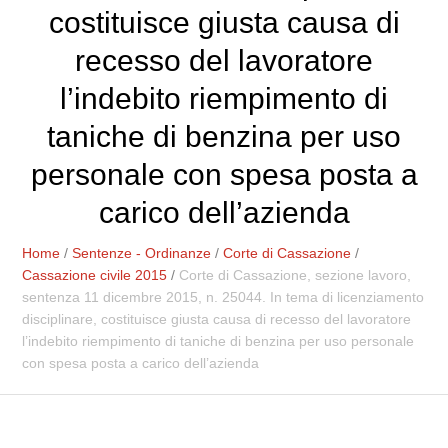
costituisce giusta causa di
recesso del lavoratore
l’indebito riempimento di
taniche di benzina per uso
personale con spesa posta a
carico dell’azienda
Home
/
Sentenze - Ordinanze
/
Corte di Cassazione
/
Cassazione civile 2015
/
Corte di Cassazione, sezione lavoro,
sentenza 11 dicembre 2015, n. 25044. In tema di licenziamento
disciplinare, costituisce giusta causa di recesso del lavoratore
l’indebito riempimento di taniche di benzina per uso personale
con spesa posta a carico dell’azienda