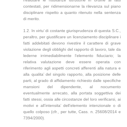
rivalutare le risultanze istruttorie in ordine ai fatti
contestati, per ridimensionarne la rilevanza sul piano
disciplinare rispetto a quanto ritenuto nella sentenza
di merito.
1.2. In virtu’ di costante giurisprudenza di questa S.C.,
peraltro, per giustificare un licenziamento disciplinare i
fatti addebitati devono rivestire il carattere di grave
violazione degli obblighi del rapporto di lavoro, tale da
lederne irrimediabilmente l’elemento fiduciario; la
relativa valutazione deve essere operata con
riferimento agli aspetti concreti afferenti alla natura e
alla qualita’ del singolo rapporto, alla posizione delle
parti, al grado di affidamento richiesto dalle specifiche
mansioni del dipendente, al nocumento
eventualmente arrecato, alla portata soggettiva dei
fatti stessi, ossia alle circostanze del loro verificarsi, ai
motivi e all’intensita’ dell’elemento intenzionale o di
quello colposo (cfr., per tutte, Cass. n. 25608/2014 e
7394/2000).