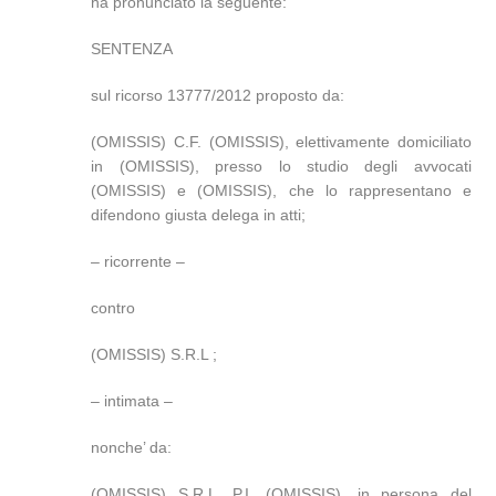
ha pronunciato la seguente:
SENTENZA
sul ricorso 13777/2012 proposto da:
(OMISSIS) C.F. (OMISSIS), elettivamente domiciliato
in (OMISSIS), presso lo studio degli avvocati
(OMISSIS) e (OMISSIS), che lo rappresentano e
difendono giusta delega in atti;
– ricorrente –
contro
(OMISSIS) S.R.L ;
– intimata –
nonche’ da:
(OMISSIS) S.R.L. P.I. (OMISSIS), in persona del