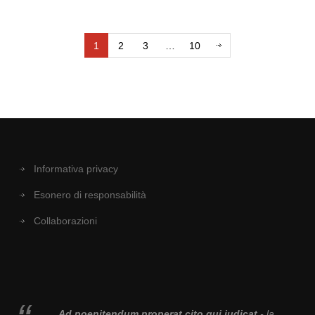
1
2
3
…
10
Informativa privacy
Esonero di responsabilità
Collaborazioni
Ad poenitendum properat cito qui iudicat
- la