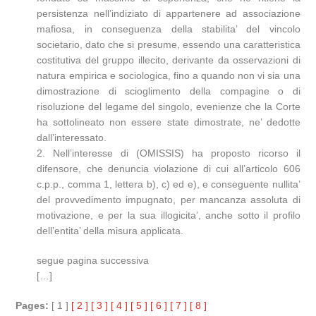
persistenza nell’indiziato di appartenere ad associazione
mafiosa, in conseguenza della stabilita’ del vincolo
societario, dato che si presume, essendo una caratteristica
costitutiva del gruppo illecito, derivante da osservazioni di
natura empirica e sociologica, fino a quando non vi sia una
dimostrazione di scioglimento della compagine o di
risoluzione del legame del singolo, evenienze che la Corte
ha sottolineato non essere state dimostrate, ne’ dedotte
dall’interessato.
2. Nell’interesse di (OMISSIS) ha proposto ricorso il
difensore, che denuncia violazione di cui all’articolo 606
c.p.p., comma 1, lettera b), c) ed e), e conseguente nullita’
del provvedimento impugnato, per mancanza assoluta di
motivazione, e per la sua illogicita’, anche sotto il profilo
dell’entita’ della misura applicata.
segue pagina successiva
[…]
Pages:
[ 1 ]
[ 2 ]
[ 3 ]
[ 4 ]
[ 5 ]
[ 6 ]
[ 7 ]
[ 8 ]