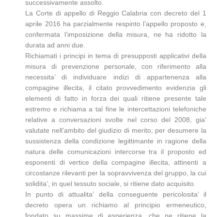
successivamente assolto.
La Corte di appello di Reggio Calabria con decreto del 1
aprile 2016 ha parzialmente respinto l’appello proposto e,
confermata l’imposizione della misura, ne ha ridotto la
durata ad anni due.
Richiamati i principi in tema di presupposti applicativi della
misura di prevenzione personale, con riferimento alla
necessita’ di individuare indizi di appartenenza alla
compagine illecita, il citato provvedimento evidenzia gli
elementi di fatto in forza dei quali ritiene presente tale
estremo e richiama a tal fine le intercettazioni telefoniche
relative a conversazioni svolte nel corso del 2008, gia’
valutate nell’ambito del giudizio di merito, per desumere la
sussistenza della condizione legittimante in ragione della
natura delle comunicazioni intercorse tra il proposto ed
esponenti di vertice della compagine illecita, attinenti a
circostanze rilevanti per la sopravvivenza del gruppo, la cui
solidita’, in quel tessuto sociale, si ritiene dato acquisito.
In punto di attualita’ della conseguente pericolosita’ il
decreto opera un richiamo al principio ermeneutico,
fondato su massime di esperienza, che ne ritiene la