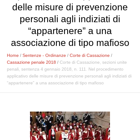
delle misure di prevenzione
personali agli indiziati di
“appartenere” a una
associazione di tipo mafioso
Home
/
Sentenze - Ordinanze
/
Corte di Cassazione
/
Cassazione penale 2018
/
Corte di Cassazione, sezioni unite
penali, sentenza 4 gennaio 2018, n. 111. Nel procedimento
applicativo delle misure di prevenzione personali agli indiziati di
“appartenere” a una associazione di tipo mafioso