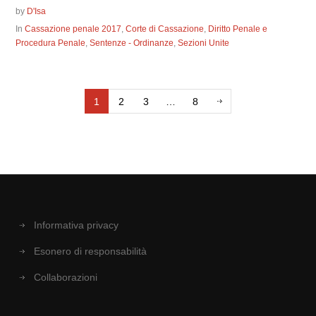
by
D'Isa
In
Cassazione penale 2017
,
Corte di Cassazione
,
Diritto Penale e
Procedura Penale
,
Sentenze - Ordinanze
,
Sezioni Unite
1
2
3
…
8
Informativa privacy
Esonero di responsabilità
Collaborazioni