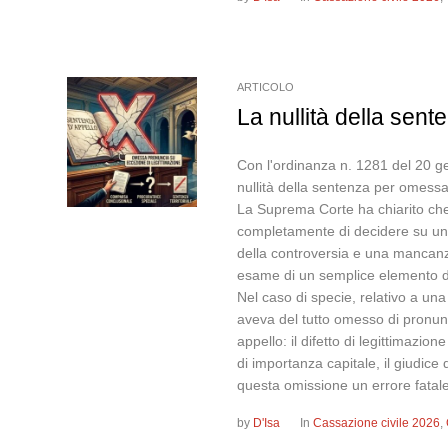
ARTICOLO
La nullità della sen
Con l'ordinanza n. 1281 del 20 ge
nullità della sentenza per omess
La Suprema Corte ha chiarito che i
completamente di decidere su un
della controversia e una mancanz
esame di un semplice elemento d
Nel caso di specie, relativo a un
aveva del tutto omesso di pronunci
appello: il difetto di legittimazio
di importanza capitale, il giudic
questa omissione un errore fatal
by
D'Isa
In
Cassazione civile 2026
,