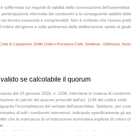
 è soffermata sui requisiti di validità della convocazione dell'assemble
 partecipazione informata dei condomini e la conseguente validità della 
 nei termini essenziali e comprensibili. Non è richiesto che l'avviso prefi
'ordine del giorno e sulla pertinenza della deliberazione spetta al giudic
Corte di Cassazione
,
Diritto Civile e Procedura Civile
,
Sentenze - Ordinanze
,
Sezion
alido se calcolabile il quorum
nanza del 19 gennaio 2026, n. 1108, interviene in materia di condominio,
relazione al calcolo dei quorum prescritti dall'art. 1136 del codice civile.
riguarda l'incompletezza del verbale dell'assemblea. Sebbene, per cost
ativo di tutti i condomini intervenuti, indicando specificamente gli assent
abilito che la mancanza di un'indicazione nominativa esplicita di coloro
le.