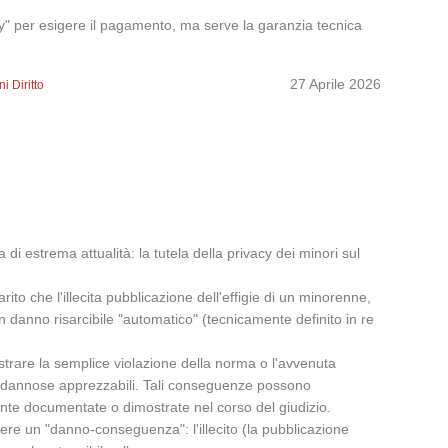
ay" per esigere il pagamento, ma serve la garanzia tecnica
27 Aprile 2026
i Diritto
 estrema attualità: la tutela della privacy dei minori sul
to che l'illecita pubblicazione dell'effigie di un minorenne,
n danno risarcibile "automatico" (tecnicamente definito in re
mostrare la semplice violazione della norma o l'avvenuta
ze dannose apprezzabili. Tali conseguenze possono
ente documentate o dimostrate nel corso del giudizio.
sere un "danno-conseguenza": l'illecito (la pubblicazione