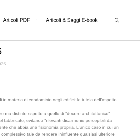
Articoli PDF
Articoli & Saggi E-book
6
026
n materia di condominio negli edifici: la tutela dell'aspetto
e ma distinto rispetto a quello di "decoro architettonico"
del fabbricato, evitando "rilevanti disarmonie percepibili da
iente che abbia una fisionomia propria. L'unico caso in cui un
o complessivo tale da rendere ininfluente qualsiasi ulteriore