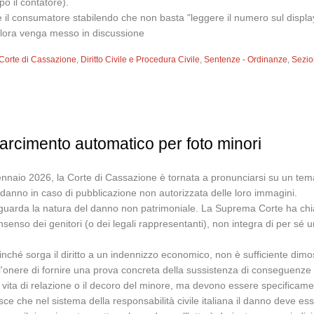
po il contatore).
e il consumatore stabilendo che non basta "leggere il numero sul displ
ualora venga messo in discussione
Corte di Cassazione
,
Diritto Civile e Procedura Civile
,
Sentenze - Ordinanze
,
Sezion
arcimento automatico per foto minori
nnaio 2026, la Corte di Cassazione è tornata a pronunciarsi su un tema di
el danno in caso di pubblicazione non autorizzata delle loro immagini.
iguarda la natura del danno non patrimoniale. La Suprema Corte ha chiari
enso dei genitori (o dei legali rappresentanti), non integra di per sé u
affinché sorga il diritto a un indennizzo economico, non è sufficiente di
 l'onere di fornire una prova concreta della sussistenza di conseguen
la vita di relazione o il decoro del minore, ma devono essere specificam
ce che nel sistema della responsabilità civile italiana il danno deve es