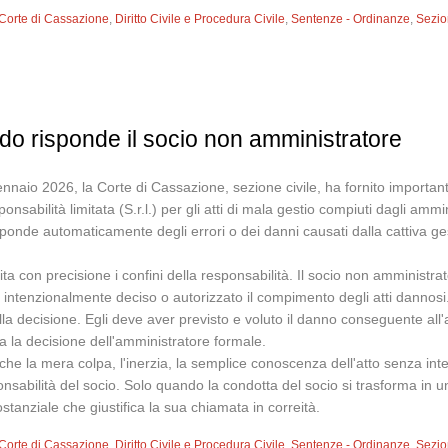
Corte di Cassazione
,
Diritto Civile e Procedura Civile
,
Sentenze - Ordinanze
,
Sezion
do risponde il socio non amministratore
naio 2026, la Corte di Cassazione, sezione civile, ha fornito importanti
onsabilità limitata (S.r.l.) per gli atti di mala gestio compiuti dagli am
sponde automaticamente degli errori o dei danni causati dalla cattiva ge
a con precisione i confini della responsabilità. Il socio non amministr
intenzionalmente deciso o autorizzato il compimento degli atti dannosi.
la decisione. Egli deve aver previsto e voluto il danno conseguente al
a la decisione dell'amministratore formale.
che la mera colpa, l'inerzia, la semplice conoscenza dell'atto senza inte
onsabilità del socio. Solo quando la condotta del socio si trasforma in u
tanziale che giustifica la sua chiamata in correità.
Corte di Cassazione
,
Diritto Civile e Procedura Civile
,
Sentenze - Ordinanze
,
Sezion