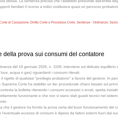
za stessa. La sentenza precisa che l'addebito prescinde dall'entità degli 
porti familiari il ricorso a indizi costituisca quasi un percorso probatori
Corte di Cassazione
,
Diritto Civile e Procedura Civile
,
Sentenze - Ordinanze
,
Sezion
 della prova sui consumi del contatore
nanza del 19 gennaio 2026, n. 1109, interviene sul delicato equilibrio de
 luce, acqua o gas) riguardanti i consumi rilevati.
 il rigetto di qualsiasi "privilegio probatorio" a favore del gestore. In pa
 Suprema Corte ha stabilito un iter procedurale chiaro basato sul princi
ontesta la bolletta ritenendo i consumi eccessivi o errati, spetta inizialm
fettamente funzionante e che non vi siano stati guasti tecnici nel sistem
ento.
a che il gestore ha fornito la prova certa del buon funzionamento del con
 l'eventuale eccesso di consumi è dipeso da fattori esterni fuori dal s