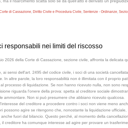
ma il risarcimento scatta solo se da quell'atto è derivato un pregiudizi
Corte di Cassazione
,
Diritto Civile e Procedura Civile
,
Sentenze - Ordinanze
,
Sezion
i responsabili nei limiti del riscosso
 2026 della Corte di Cassazione, sezione civile, affronta la delicata que
i sensi dell'art. 2495 del codice civile, i soci di una società cancellata 
e. In altre parole, la loro responsabilità non è illimitata con il propri
o al processo di liquidazione. Se non hanno ricevuto nulla, non sono res
ione riguarda l'onere della prova: spetta al creditore sociale dimostra
quale ammontare. Non si può presumere che abbiano ricevuto qualcosa.
e l'interesse del creditore a procedere contro i soci non viene meno anche
tori possono agire se ritengono che, nonostante la liquidazione ufficiale, 
, anche fuori dal bilancio. Questo perché, al momento della cancellazione
, il creditore ha comunque interesse ad agire per provare un trasferim