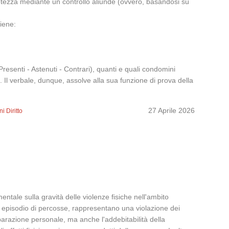
letezza mediante un controllo aliunde (ovvero, basandosi su
tiene:
Presenti - Astenuti - Contrari), quanti e quali condomini
 Il verbale, dunque, assolve alla sua funzione di prova della
27 Aprile 2026
i Diritto
tale sulla gravità delle violenze fisiche nell'ambito
ico episodio di percosse, rappresentano una violazione dei
parazione personale, ma anche l'addebitabilità della