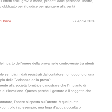
effetti fisici, gravi o meno, prodotti dalle percosse. Inoltre,
o obbligato per il giudice per giungere alla verità
27 Aprile 2026
i Diritto
l riparto dell'onere della prova nelle controversie tra utenti
role semplici, i dati registrati dal contatore non godono di una
pio della "vicinanza della prova":
ente alla società fornitrice dimostrare che l'impianto di
a di rilevazione. Questo perché il gestore è il soggetto che
tatore, l'onere si sposta sull'utente. A quel punto,
uo controllo (ad esempio, una fuga d'acqua occulta o