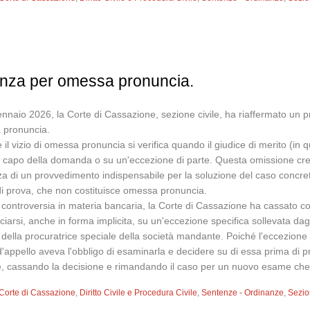
tenza per omessa pronuncia.
nnaio 2026, la Corte di Cassazione, sezione civile, ha riaffermato un pr
a pronuncia.
l vizio di omessa pronuncia si verifica quando il giudice di merito (in q
 capo della domanda o su un'eccezione di parte. Questa omissione cre
a di un provvedimento indispensabile per la soluzione del caso concre
i prova, che non costituisce omessa pronuncia.
a controversia in materia bancaria, la Corte di Cassazione ha cassato con
arsi, anche in forma implicita, su un'eccezione specifica sollevata dagl
ne della procuratrice speciale della società mandante. Poiché l'eccezione di
e d'appello aveva l'obbligo di esaminarla e decidere su di essa prima di
e, cassando la decisione e rimandando il caso per un nuovo esame che
Corte di Cassazione
,
Diritto Civile e Procedura Civile
,
Sentenze - Ordinanze
,
Sezion