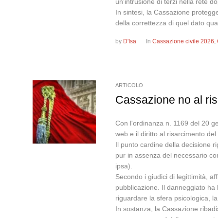
un'intrusione di terzi nella rete do
In sintesi, la Cassazione protegg
della correttezza di quel dato q
by
D'Isa
In
Cassazione civile 2026
,
ARTICOLO
Cassazione no al ris
Con l'ordinanza n. 1169 del 20 ge
web e il diritto al risarcimento d
Il punto cardine della decisione r
pur in assenza del necessario cons
ipsa).
Secondo i giudici di legittimità, 
pubblicazione. Il danneggiato ha
riguardare la sfera psicologica, 
In sostanza, la Cassazione ribadis