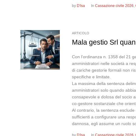
by
D'Isa
In
Cassazione civile 2026
,
ARTICOLO
Mala gestio Srl quan
Con l'ordinanza n. 1358 del 21 gen
amministratori nelle società a resp
di cariche gestorie formali non ri
specifiche e limitate.
La massima della sentenza delimit
amministratori solo quando abbia 
consapevole e dolosa del socio al
co-gestore sostanziale che orient
Al contrario, la sentenza esclude 
sufficienti a configurare una resp
dannosa, egli assume un ruolo sos
by
D'Isa
In
Cassazione civile 2026
,