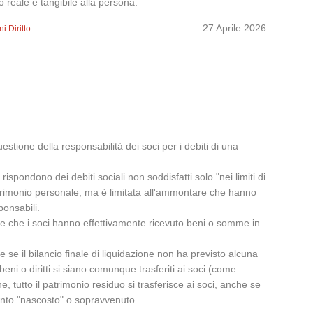
o reale e tangibile alla persona.
27 Aprile 2026
i Diritto
stione della responsabilità dei soci per i debiti di una
rispondono dei debiti sociali non soddisfatti solo "nei limiti di
o patrimonio personale, ma è limitata all'ammontare che hanno
ponsabili.
re che i soci hanno effettivamente ricevuto beni o somme in
 se il bilancio finale di liquidazione non ha previsto alcuna
beni o diritti si siano comunque trasferiti ai soci (come
, tutto il patrimonio residuo si trasferisce ai soci, anche se
ento "nascosto" o sopravvenuto