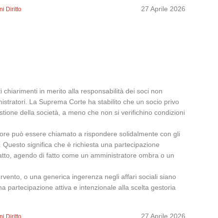
27 Aprile 2026
i Diritto
 chiarimenti in merito alla responsabilità dei soci non
ministratori. La Suprema Corte ha stabilito che un socio privo
stione della società, a meno che non si verifichino condizioni
atore può essere chiamato a rispondere solidalmente con gli
 Questo significa che è richiesta una partecipazione
l'atto, agendo di fatto come un amministratore ombra o un
rvento, o una generica ingerenza negli affari sociali siano
na partecipazione attiva e intenzionale alla scelta gestoria
27 Aprile 2026
i Diritto