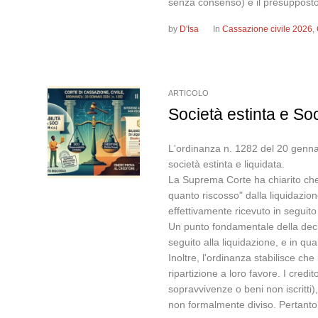
senza consenso) è il presupposto, 
by
D'Isa
In
Cassazione civile 2026
,
ARTICOLO
Società estinta e Soc
L'ordinanza n. 1282 del 20 gennaio
società estinta e liquidata.
La Suprema Corte ha chiarito che, a
quanto riscosso" dalla liquidazion
effettivamente ricevuto in seguit
Un punto fondamentale della decis
seguito alla liquidazione, e in 
Inoltre, l'ordinanza stabilisce ch
ripartizione a loro favore. I credi
sopravvivenze o beni non iscritti)
non formalmente diviso. Pertanto