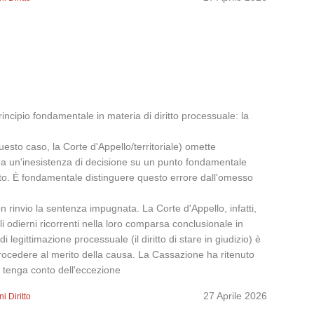
incipio fondamentale in materia di diritto processuale: la
uesto caso, la Corte d'Appello/territoriale) omette
a un'inesistenza di decisione su un punto fondamentale
to. È fondamentale distinguere questo errore dall'omesso
 rinvio la sentenza impugnata. La Corte d'Appello, infatti,
i odierni ricorrenti nella loro comparsa conclusionale in
 legittimazione processuale (il diritto di stare in giudizio) è
 procedere al merito della causa. La Cassazione ha ritenuto
 tenga conto dell'eccezione
27 Aprile 2026
i Diritto