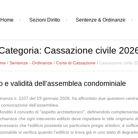
Home
Sezioni Diritto
Sentenze & Ordinanze
Categoria:
Cassazione civile 202
me
/
Sentenze - Ordinanze
/
Corte di Cassazione
/
Cassazione civile 2
o e validità dell’assemblea condominiale
nanza n. 1107 del 19 gennaio 2026, ha affrontato due questioni centrali i
la convocazione dell'assemblea.
ondito il concetto di "aspetto architettonico", definendolo complementar
chiarisce che ogni intervento edilizio deve rispettare lo stile originario 
ssario che l'edificio possieda un particolare pregio artistico; è suffic
onabile si verifica quando l'edificio si trova già in uno stato di degrad