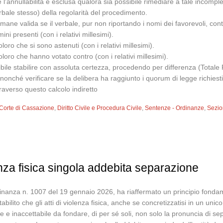
l'annullabilità è esclusa qualora sia possibile rimediare a tale incomp
verbale stesso) della regolarità del procedimento.
rimane valida se il verbale, pur non riportando i nomi dei favorevoli, con
ni presenti (con i relativi millesimi).
loro che si sono astenuti (con i relativi millesimi).
oloro che hanno votato contro (con i relativi millesimi).
ibile stabilire con assoluta certezza, procedendo per differenza (Totale 
onché verificare se la delibera ha raggiunto i quorum di legge richiesti.
averso questo calcolo indiretto
Corte di Cassazione
,
Diritto Civile e Procedura Civile
,
Sentenze - Ordinanze
,
Sezion
za fisica singola addebita separazione
inanza n. 1007 del 19 gennaio 2026, ha riaffermato un principio fondamen
bilito che gli atti di violenza fisica, anche se concretizzatisi in un un
e e inaccettabile da fondare, di per sé soli, non solo la pronuncia di se