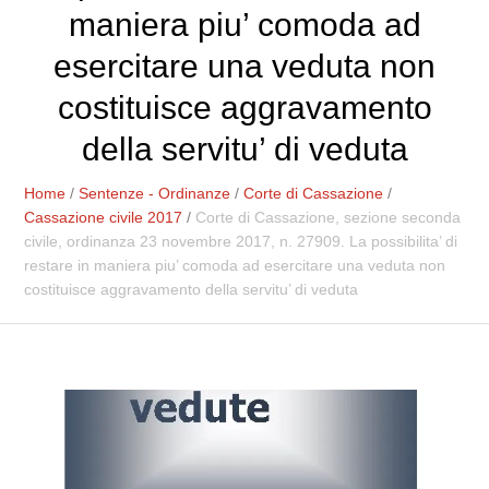
maniera piu’ comoda ad
esercitare una veduta non
costituisce aggravamento
della servitu’ di veduta
Home
/
Sentenze - Ordinanze
/
Corte di Cassazione
/
Cassazione civile 2017
/
Corte di Cassazione, sezione seconda
civile, ordinanza 23 novembre 2017, n. 27909. La possibilita’ di
restare in maniera piu’ comoda ad esercitare una veduta non
costituisce aggravamento della servitu’ di veduta