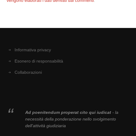
vengono elaborati i dati derivati dai commenti
.
Informativa privacy
Esonero di responsabilità
Collaborazioni
Ad poenitendum properat cito qui iudicat
- la
necessità della ponderazione nello svolgimento
dell'attività giudiziaria