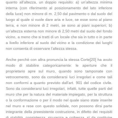
quanto all’altezza, un doppio requisito: a) un’altezza minima
interna (con riferimento al posizionamento del lato inferiore
della luce) non minore di m. 2,50 dal pavimento o dal suolo del
luogo al quale si vuole dare aria e luce, se esse sono al piano
terra, e non minore di 2 metri, se sono ai piani superiori; b)
un’altezza esterna non minore di 2,50 metri dal suolo del fondo
vicino, a meno che si tratti di un locale che sia in tutto o in parte
a livello inferiore al suolo del vicino e la condizione dei luoghi
non consenta di osservare l’altezza stessa.
Anche perchè con altra pronuncia la stessa Corte[20] ha avuto
modo di stabilire categoricamente: le aperture che il
proprietario apre sul muro, quando sono tamponate con
vetrocemento, sono da considerarsi luci irregolari e come tali
non conformi a quanto previsto dall’art. 901 del codice civile.
Sono da considerarsi luci irregolari, infatti, tutte quelle parti del
muro che per la natura del materiale impiegato, per la struttura
o la conformazione o per il modo nel quale siano state inserite
nel muro e rese con questo solidale, non possono dirsi parte
integrante della preesistente costruzione, in difetto dei requisiti
di stabilità, consistenza, sicurezza e coibenza, sì da costituire