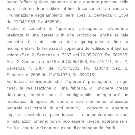
meno l’affaccio) deve intendersi quella apertura praticata nelle
pareti esterne di un edificio al fine di consentire l’areazione e
l’illuminazione degli ambienti interni (Sez. 2, Sentenza n. 1954
del 27/04/1989, Rv. 462590).
Anche il concetto di “apertura” presuppone un’apertura
praticata in una parete o in una recinzione; anche se tale
concetto è stato esteso dalla giurisprudenza fino a
ricomprendervi la terrazza di copertura dell’edificio e il lastrico
solare (Sez. 2, Sentenza n. 7267 del 12/05/2003, Rv. 562925;
Sez. 2, Sentenza n. 5718 del 10/06/1998, Rv. 516271; Sez. 2,
Sentenza n. 2084 del 05/04/1982, Rv. 419948; Sez. 2,
Sentenza n. 2698 del 11/05/1979, Rv. 399018).
Va tuttavia considerato che l’”apertura” presuppone, in ogni
caso, la realizzazione di una fabbrica, di un’opera creata
dall’uomo; mentre non è configurabile un’”apertura” in
mancanza di opera dell’uomo e con riferimento all’assetto
naturale dei terreni. In altri termini, il concetto di apertura
implica – anzitutto sul piano logico – il riferimento a costruzioni
o installazioni umane; non vi può essere, invece, apertura se si
è già all’aperto, nel naturale piano di campagna dei fondi.