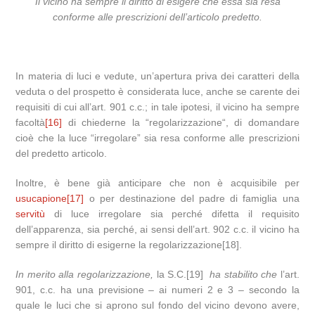
Il vicino ha sempre il diritto di esigere che essa sia resa
conforme alle prescrizioni dell’articolo predetto.
In materia di luci e vedute, un’apertura priva dei caratteri della
veduta o del prospetto è considerata luce, anche se carente dei
requisiti di cui all’art. 901 c.c.; in tale ipotesi, il vicino ha sempre
facoltà
[16]
di chiederne la “regolarizzazione“, di domandare
cioè che la luce “irregolare” sia resa conforme alle prescrizioni
del predetto articolo.
Inoltre, è bene già anticipare che non è acquisibile per
usucapione
[17]
o per destinazione del padre di famiglia una
servitù
di luce irregolare sia perché difetta il requisito
dell’apparenza, sia perché, ai sensi dell’art. 902 c.c. il vicino ha
sempre il diritto di esigerne la regolarizzazione[18].
In merito alla regolarizzazione
,
la S.C.[19]
ha stabilito che
l’art.
901, c.c. ha una previsione – ai numeri 2 e 3 – secondo la
quale le luci che si aprono sul fondo del vicino devono avere,