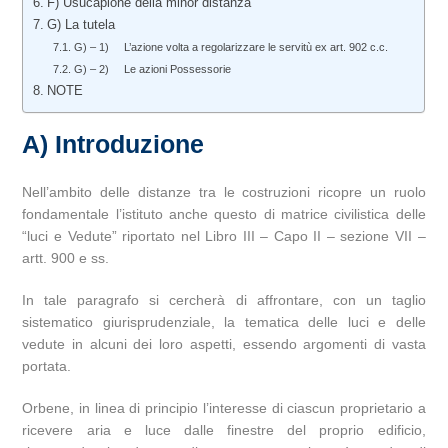
F) Usucapione della minor distanza
G) La tutela
G) – 1) L’azione volta a regolarizzare le servitù ex art. 902 c.c.
G) – 2) Le azioni Possessorie
NOTE
A) Introduzione
Nell’ambito delle distanze tra le costruzioni ricopre un ruolo
fondamentale l’istituto anche questo di matrice civilistica delle
“luci e Vedute” riportato nel Libro III – Capo II – sezione VII –
artt. 900 e ss.
In tale paragrafo si cercherà di affrontare, con un taglio
sistematico giurisprudenziale, la tematica delle luci e delle
vedute in alcuni dei loro aspetti, essendo argomenti di vasta
portata.
Orbene, in linea di principio l’interesse di ciascun proprietario a
ricevere aria e luce dalle finestre del proprio edificio,