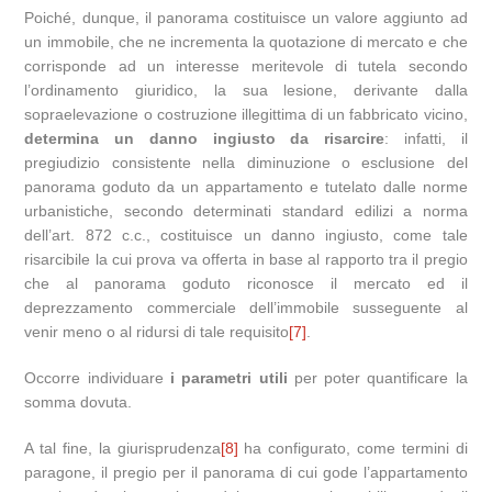
Poiché, dunque, il panorama costituisce un valore aggiunto ad
un immobile, che ne incrementa la quotazione di mercato e che
corrisponde ad un interesse meritevole di tutela secondo
l’ordinamento giuridico, la sua lesione, derivante dalla
sopraelevazione o costruzione illegittima di un fabbricato vicino,
determina un danno ingiusto da risarcire
: infatti, il
pregiudizio consistente nella diminuzione o esclusione del
panorama goduto da un appartamento e tutelato dalle norme
urbanistiche, secondo determinati standard edilizi a norma
dell’art. 872 c.c., costituisce un danno ingiusto, come tale
risarcibile la cui prova va offerta in base al rapporto tra il pregio
che al panorama goduto riconosce il mercato ed il
deprezzamento commerciale dell’immobile susseguente al
venir meno o al ridursi di tale requisito
[7]
.
Occorre individuare
i parametri utili
per poter quantificare la
somma dovuta.
A tal fine, la giurisprudenza
[8]
ha configurato, come termini di
paragone, il pregio per il panorama di cui gode l’appartamento