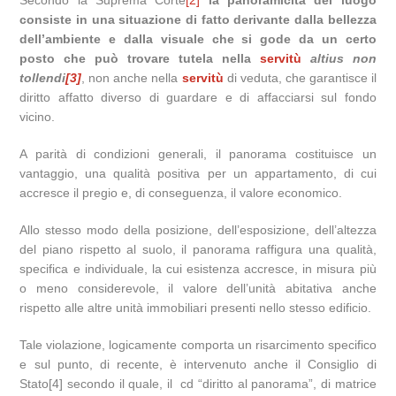
Secondo la Suprema Corte
[2]
la panoramicità del luogo
consiste in una situazione di fatto derivante dalla bellezza
dell’ambiente e dalla visuale che si gode da un certo
posto che può trovare tutela nella
servitù
altius non
tollendi
[3]
, non anche nella
servitù
di veduta, che garantisce il
diritto affatto diverso di guardare e di affacciarsi sul fondo
vicino.
A parità di condizioni generali, il panorama costituisce un
vantaggio, una qualità positiva per un appartamento, di cui
accresce il pregio e, di conseguenza, il valore economico.
Allo stesso modo della posizione, dell’esposizione, dell’altezza
del piano rispetto al suolo, il panorama raffigura una qualità,
specifica e individuale, la cui esistenza accresce, in misura più
o meno considerevole, il valore dell’unità abitativa anche
rispetto alle altre unità immobiliari presenti nello stesso edificio.
Tale violazione, logicamente comporta un risarcimento specifico
e sul punto, di recente, è intervenuto anche il Consiglio di
Stato[4] secondo il quale, il cd “diritto al panorama”, di matrice