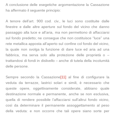
A conclusione delle esegetiche argomentazione la Cassazione
ha affermato il seguente principio:
A tenore dell’art. 900 cod. civ., le luci sono costituite dalle
finestre e dalle altre aperture sul fondo del vicino che danno
passaggio alla luce e all’aria, ma non permettono di affacciarsi
sul fondo predetto; ne consegue che non costituisce “luce” una
rete metallica apposta all’aperto sul confine col fondo del vicino,
la quale non svolga la funzione di dare luce ed aria ad una
fabbrica, ma serva solo alla protezione delle proprietà o –
trattandosi di fondi in dislivello – anche di tutela della incolumità
delle persone.
Sempre secondo la Cassazione
[11]
al fine di configurare la
veduta da terrazze, lastrici solari e simili, è necessario che
queste opere, oggettivamente considerate, abbiano quale
destinazione normale e permanente, anche se non esclusiva,
quella di rendere possibile l’affacciarsi sull’altrui fondo vicino,
così da determinare il permanente assoggettamento al peso
della veduta: e non occorre che tali opere siano sorte per