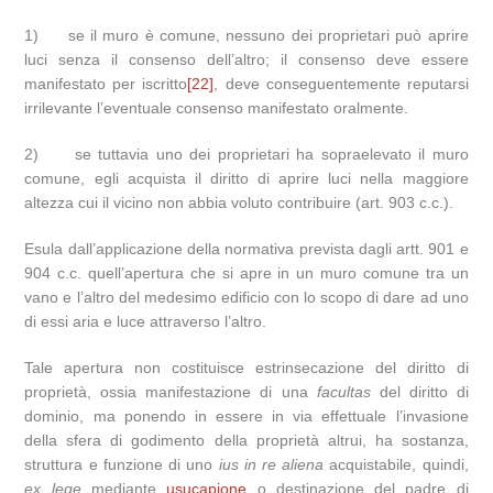
1) se il muro è comune, nessuno dei proprietari può aprire
luci senza il consenso dell’altro; il consenso deve essere
manifestato per iscritto
[22]
, deve conseguentemente reputarsi
irrilevante l’eventuale consenso manifestato oralmente.
2) se tuttavia uno dei proprietari ha sopraelevato il muro
comune, egli acquista il diritto di aprire luci nella maggiore
altezza cui il vicino non abbia voluto contribuire (art. 903 c.c.).
Esula dall’applicazione della normativa prevista dagli artt. 901 e
904 c.c. quell’apertura che si apre in un muro comune tra un
vano e l’altro del medesimo edificio con lo scopo di dare ad uno
di essi aria e luce attraverso l’altro.
Tale apertura non costituisce estrinsecazione del diritto di
proprietà, ossia manifestazione di una
facultas
del diritto di
dominio, ma ponendo in essere in via effettuale l’invasione
della sfera di godimento della proprietà altrui, ha sostanza,
struttura e funzione di uno
ius in re aliena
acquistabile, quindi,
ex lege
mediante
usucapione
o destinazione del padre di