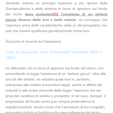
Secondo oramai un principio espresso a più riprese dalla
Giurisprudenza e della dottrina in tema di aperture sul fondo
del vicino
deve escludersi
[1]
l’esistenza di un
tertium
genus
diverso dalle luci e delle vedute
; ne consegue che
l’apertura priva delle caratteristiche della (o del prospetto) non
può che essere qualificata giuridicamente come luce.
Sul punto di recente la Cassazione
Corte di Cassazione, civile, Ordinanza|17 novembre 2021| n.
34824
ha affermato che in tema di aperture sul fondo del vicino, non
ammettendo la legge l’esistenza di un “tertium genus” oltre alle
luci ed alle vedute, va valutata quale luce e, pertanto,
sottoposta alle relative prescrizioni legali, anche in difetto dei
requisiti a tale scopo prescritti dalla legge, l’apertura che sia
priva del carattere di veduta o prospetto. In tal caso, dunque, il
proprietario del fondo vicino può sempre pretenderne la
regolarizzazione, tenuto conto che il possesso di luci irregolari,
sprovvisto di titolo e fondato sulla mera tolleranza del vicino,