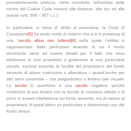
prevalentemente pretoria, viene ricondotto nell’ambito delle
norme del Codice Civile inerenti alle distanze, alle luci ed alle
vedute (artt. 900 – 907 c.c.).
In particolare, in tema di diritto al panorama, la Corte di
Cassazione
[5]
ha avuto modo di chiarire che si è in presenza di
una “
servitù altius non tollendi
[6]
nella quale l’
utilitas
è
rappresentata dalla particolare amenità di cui il fondo
dominante viene ad essere dotato per il fatto che essa
attribuisce ai suoi proprietari il godimento di una particolare
visuale, esclusa essendo la facoltà del proprietario del fondo
servente di alzare costruzioni o alberature – quand’anche per
altri versi consentite – che pregiudichino o limitino tale visuale.
La
servitù
in questione è una
servitù
negativa, perché
conferisce al suo titolare non la facoltà di compiere attività o di
porre in essere interferenze sul fondo servente, ma di vietare al
proprietario di quest’ultimo un particolare e determinato uso del
fondo stesso.