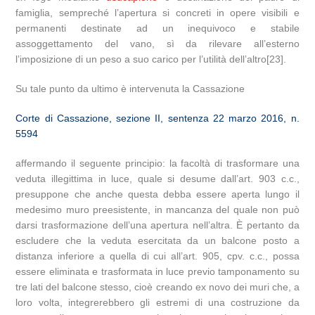
famiglia, sempreché l’apertura si concreti in opere visibili e
permanenti destinate ad un inequivoco e stabile
assoggettamento del vano, sì da rilevare all’esterno
l’imposizione di un peso a suo carico per l’utilità dell’altro[23].
Su tale punto da ultimo è intervenuta la Cassazione
Corte di Cassazione, sezione II, sentenza 22 marzo 2016, n.
5594
affermando il seguente principio: la facoltà di trasformare una
veduta illegittima in luce, quale si desume dall’art. 903 c.c.,
presuppone che anche questa debba essere aperta lungo il
medesimo muro preesistente, in mancanza del quale non può
darsi trasformazione dell’una apertura nell’altra. È pertanto da
escludere che la veduta esercitata da un balcone posto a
distanza inferiore a quella di cui all’art. 905, cpv. c.c., possa
essere eliminata e trasformata in luce previo tamponamento su
tre lati del balcone stesso, cioè creando ex novo dei muri che, a
loro volta, integrerebbero gli estremi di una costruzione da