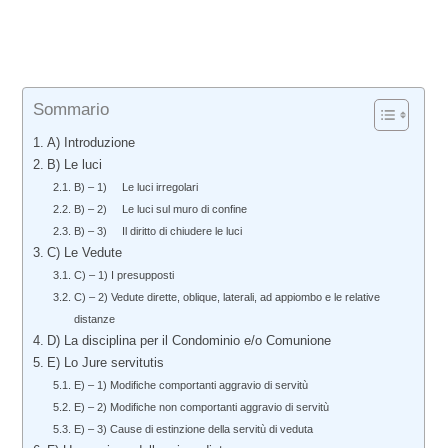
Sommario
A) Introduzione
B) Le luci
B) – 1) Le luci irregolari
B) – 2) Le luci sul muro di confine
B) – 3) Il diritto di chiudere le luci
C) Le Vedute
C) – 1) I presupposti
C) – 2) Vedute dirette, oblique, laterali, ad appiombo e le relative
distanze
D) La disciplina per il Condominio e/o Comunione
E) Lo Jure servitutis
E) – 1) Modifiche comportanti aggravio di servitù
E) – 2) Modifiche non comportanti aggravio di servitù
E) – 3) Cause di estinzione della servitù di veduta