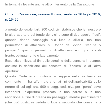
In tema, è rilevante anche altro intervento della Cassazione
Corte di Cassazione, sezione II civile, sentenza 26 luglio 2016,
n. 15458
a mente del quale l’art. 900 cod. civ. stabilisce che le finestre e
le altre aperture sul fondo del vicino sono di due specie: “luci”,
quando danno passaggio alla luce e all’aria, ma non
permettono di affacciarsi sul fondo del vicino; “vedute o
prospetti”, quando permettono di affacciarsi e di guardare di
fronte, obliquamente o lateralmente.
Essenziale rilievo, ai fini dello scrutinio della censura in esame,
assume la definizione del concetto di “finestra” e di “altra
apertura”.
Questa Corte – si continua a leggere nella sentenza in
commento – ha affermato che, ai fini dell’applicabilità delle
norme di cui agli artt. 900 e segg. cod. civ., per “porta” deve
intendersi un’apertura praticata in una parete o in una
recinzione al fine di crearvi un passaggio, mentre per “finestra”
(che può costituire veduta o luce a seconda che consenta o