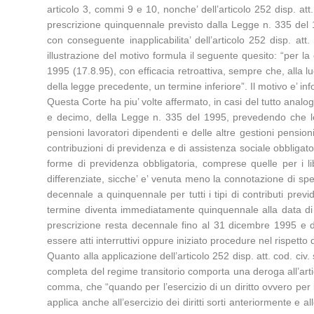
articolo 3, commi 9 e 10, nonche’ dell’articolo 252 disp. a
prescrizione quinquennale previsto dalla Legge n. 335 del 
con conseguente inapplicabilita’ dell’articolo 252 disp. att.
illustrazione del motivo formula il seguente quesito: “per l
1995 (17.8.95), con efficacia retroattiva, sempre che, alla l
della legge precedente, un termine inferiore”. Il motivo e’ in
Questa Corte ha piu’ volte affermato, in casi del tutto anal
e decimo, della Legge n. 335 del 1995, prevedendo che le c
pensioni lavoratori dipendenti e delle altre gestioni pensio
contribuzioni di previdenza e di assistenza sociale obbligatori
forme di previdenza obbligatoria, comprese quelle per i lib
differenziate, sicche’ e’ venuta meno la connotazione di spec
decennale a quinquennale per tutti i tipi di contributi previd
termine diventa immediatamente quinquennale alla data di en
prescrizione resta decennale fino al 31 dicembre 1995 e 
essere atti interruttivi oppure iniziato procedure nel rispett
Quanto alla applicazione dell’articolo 252 disp. att. cod. ci
completa del regime transitorio comporta una deroga all’artic
comma, che “quando per l’esercizio di un diritto ovvero per la
applica anche all’esercizio dei diritti sorti anteriormente 