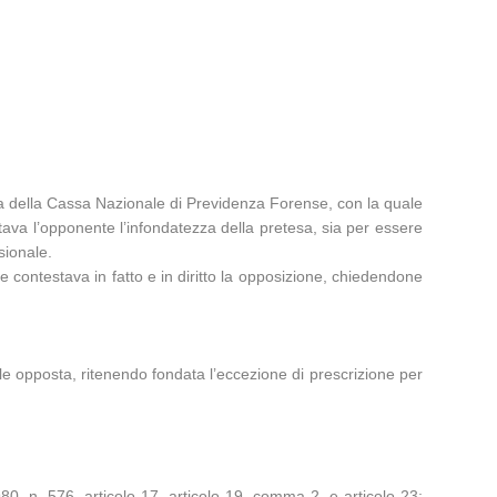
esta della Cassa Nazionale di Previdenza Forense, con la quale
entava l’opponente l’infondatezza della pretesa, sia per essere
sionale.
se contestava in fatto e in diritto la opposizione, chiedendone
le opposta, ritenendo fondata l’eccezione di prescrizione per
0, n. 576, articolo 17, articolo 19, comma 2, e articolo 23;