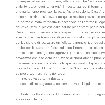
prosegue, al secondo comma, affermando che “la stessa dispo
stabilito dalle leggi anteriori.” In sostanza se il termin
originariamente previsto: la parte (nella specie la Cassa) ch
diritto al termine piu’ elevato tra quello residuo previsto in 
La norma e’ stata introdotta in occasione dell’entrata in vigo
riduceva i termini previsti dalle norme preesistenti per la perd
Deve tuttavia rimarcarsi che allorquando una successiva leg
specifico regime transitorio di passaggio dalla disciplina p
del legislatore di realizzare un “effetto annuncio” idoneo ad ev
anche per le casse professionali, con l’intento di preclude
tempo, con conseguente aggravio per la Cassa che dovrebbe
privatizzazione che vieta la fruizione di finanziamenti pubblic
Ovviamente e’ inapplicabile nella specie quanto disposto dal
cui alla Legge n. 335 del 1995, articolo 3 non si applica all
su prescrizioni gia’ perfezionatesi.
4.-Il ricorso va pertanto rigettato.
Le spese di lite seguono la soccombenza e si liquidano come
La Corte rigetta il ricorso. Condanna il ricorrente al paga
accessori di legge.