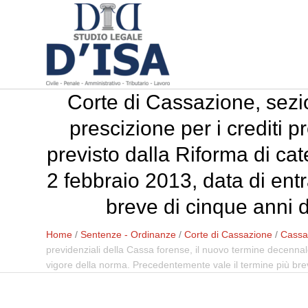
Corte di Cassazione, sezi
prescizione per i crediti 
previsto dalla Riforma di cate
2 febbraio 2013, data di ent
breve di cinque anni d
Home
/
Sentenze - Ordinanze
/
Corte di Cassazione
/
Cassaz
previdenziali della Cassa forense, il nuovo termine decennale 
vigore della norma. Precedentemente vale il termine più brev