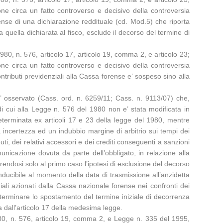
ione circa un fatto controverso e decisivo della controversia
ense di una dichiarazione reddituale (cd. Mod.5) che riporta
 quella dichiarata al fisco, esclude il decorso del termine di
0, n. 576, articolo 17, articolo 19, comma 2, e articolo 23;
ione circa un fatto controverso e decisivo della controversia
ontributi previdenziali alla Cassa forense e’ sospeso sino alla
’ osservato (Cass. ord. n. 6259/11; Cass. n. 9113/07) che,
a di cui alla Legge n. 576 del 1980 non e’ stata modificata in
eterminata ex articoli 17 e 23 della legge del 1980, mentre
 incertezza ed un indubbio margine di arbitrio sui tempi dei
ti, dei relativi accessori e dei crediti conseguenti a sanzioni
nicazione dovuta da parte dell’obbligato, in relazione alla
erendosi solo al primo caso l’ipotesi di esclusione del decorso
onducibile al momento della data di trasmissione all’anzidetta
ali azionati dalla Cassa nazionale forense nei confronti dei
 determinare lo spostamento del termine iniziale di decorrenza
ta dall’articolo 17 della medesima legge.
80, n. 576, articolo 19, comma 2, e Legge n. 335 del 1995,