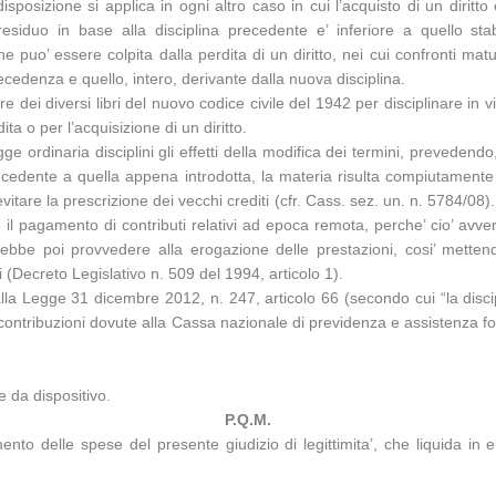
sizione si applica in ogni altro caso in cui l’acquisto di un diritto 
e residuo in base alla disciplina precedente e’ inferiore a quello st
e puo’ essere colpita dalla perdita di un diritto, nei cui confronti mat
precedenza e quello, intero, derivante dalla nuova disciplina.
re dei diversi libri del nuovo codice civile del 1942 per disciplinare in v
ita o per l’acquisizione di un diritto.
ge ordinaria disciplini gli effetti della modifica dei termini, prevede
recedente a quella appena introdotta, la materia risulta compiutamente 
itare la prescrizione dei vecchi crediti (cfr. Cass. sez. un. n. 5784/08). D
re il pagamento di contributi relativi ad epoca remota, perche’ cio’ av
 poi provvedere alla erogazione delle prestazioni, cosi’ mettendo i
i (Decreto Legislativo n. 509 del 1994, articolo 1).
la Legge 31 dicembre 2012, n. 247, articolo 66 (secondo cui “la discipli
e contribuzioni dovute alla Cassa nazionale di previdenza e assistenza fo
 da dispositivo.
P.Q.M.
mento delle spese del presente giudizio di legittimita’, che liquida i