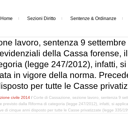
Home
Sezioni Diritto
Sentenze & Ordinanze
one lavoro, sentenza 9 settembre 
previdenziali della Cassa forense,
goria (legge 247/2012), infatti, si
rata in vigore della norma. Preced
isposto per tutte le Casse privat
ione civile 2014
/
Corte di Cassazione, sezione lavoro, sentenza 9 sett
previsto dalla Riforma di categoria (legge 247/2012), infatti, si applica
e di cinque anni disposto per tutte le Casse privatizzate (legge 335/1