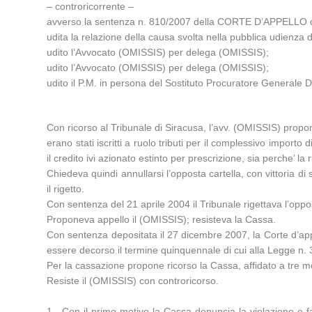
– controricorrente –
avverso la sentenza n. 810/2007 della CORTE D’APPELLO di
udita la relazione della causa svolta nella pubblica udien
udito l’Avvocato (OMISSIS) per delega (OMISSIS);
udito l’Avvocato (OMISSIS) per delega (OMISSIS);
udito il P.M. in persona del Sostituto Procuratore Generale 
Con ricorso al Tribunale di Siracusa, l’avv. (OMISSIS) propon
erano stati iscritti a ruolo tributi per il complessivo import
il credito ivi azionato estinto per prescrizione, sia perche’ l
Chiedeva quindi annullarsi l’opposta cartella, con vittoria di
il rigetto.
Con sentenza del 21 aprile 2004 il Tribunale rigettava l’oppo
Proponeva appello il (OMISSIS); resisteva la Cassa.
Con sentenza depositata il 27 dicembre 2007, la Corte d’appe
essere decorso il termine quinquennale di cui alla Legge n. 3
Per la cassazione propone ricorso la Cassa, affidato a tre mo
Resiste il (OMISSIS) con controricorso.
1.- Con il primo motivo la Cassa denuncia la violazione e f