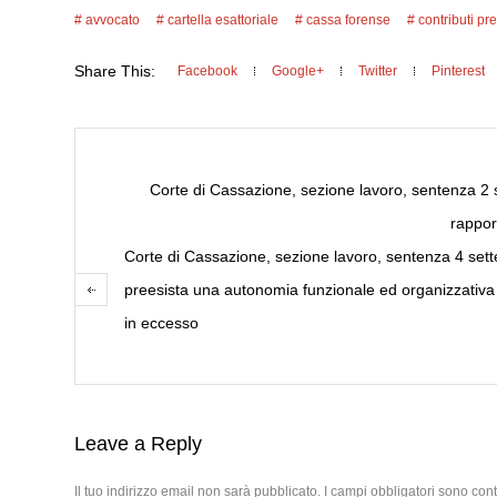
avvocato
cartella esattoriale
cassa forense
contributi pr
Share This:
Facebook
Google+
Twitter
Pinterest
Corte di Cassazione, sezione lavoro, sentenza 2 s
rappor
Corte di Cassazione, sezione lavoro, sentenza 4 sett
preesista una autonomia funzionale ed organizzativa d
in eccesso
Leave a Reply
Il tuo indirizzo email non sarà pubblicato.
I campi obbligatori sono con