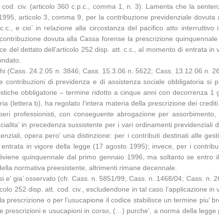
tt. cod. civ. (articolo 360 c.p.c., comma 1, n. 3). Lamenta che la sen
1995, articolo 3, comma 9, per la contribuzione previdenziale dovuta a
 c.c., e cio’ in relazione alla circostanza del pacifico atto interrutti
a contribuzione dovuta alla Cassa forense la prescrizione quinquennale
uce del dettato dell’articolo 252 disp. att. c.c., al momento di entrata
fondato.
oghi (Cass. 24.2.05 n. 3846; Cass. 15.3.06 n. 5622; Cass. 13.12.06 n. 
ontribuzioni di previdenza e di assistenza sociale obbligatoria si p
nistiche obbligatorie – termine ridotto a cinque anni con decorrenza 1 g
a (lettera b), ha regolato l’intera materia della prescrizione dei crediti c
eri professionisti, con conseguente abrogazione per assorbimento, ai 
ialita’ in precedenza sussistente per i vari ordinamenti previdenziali 
enziali, opera pero’ una distinzione: per i contributi destinati alle ge
trata in vigore della legge (17 agosto 1995); invece, per i contributi
diviene quinquennale dal primo gennaio 1996, ma soltanto se entro il
o della normativa preesistente, altrimenti rimane decennale.
v. si e’ gia’ osservato (cfr. Cass. n. 5851/99; Cass. n. 1468/04; Cass. 
olo 252 disp. att. cod. civ., escludendone in tal caso l’applicazione in
 prescrizione o per l’usucapione il codice stabilisce un termine piu’ breve
e alle prescrizioni e usucapioni in corso, (…) purche’, a norma della le