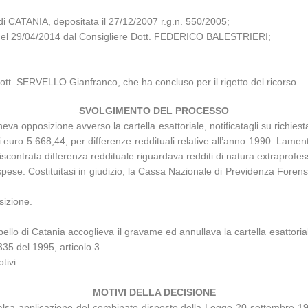
 CATANIA, depositata il 27/12/2007 r.g.n. 550/2005;
za del 29/04/2014 dal Consigliere Dott. FEDERICO BALESTRIERI;
Dott. SERVELLO Gianfranco, che ha concluso per il rigetto del ricorso.
SVOLGIMENTO DEL PROCESSO
eva opposizione avverso la cartella esattoriale, notificatagli su richi
o di euro 5.668,44, per differenze reddituali relative all’anno 1990. Lam
a riscontrata differenza reddituale riguardava redditi di natura extraprofes
 spese. Costituitasi in giudizio, la Cassa Nazionale di Previdenza Foren
sizione.
llo di Catania accoglieva il gravame ed annullava la cartella esattoria
35 del 1995, articolo 3.
tivi.
MOTIVI DELLA DECISIONE
alsa applicazione del combinato disposto della Legge 20 settembre 198