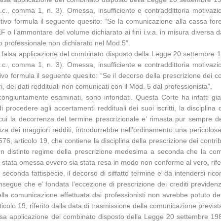
.p.c., comma 1, n. 3). Omessa, insufficiente e contraddittoria motivaz
motivo formula il seguente quesito: “Se la comunicazione alla cassa for
F o l’ammontare del volume dichiarato ai fini i.v.a. in misura diversa da
to professionale non dichiarato nel Mod.5”.
 falsa applicazione del combinato disposto della Legge 20 settembre 198
.p.c., comma 1, n. 3). Omessa, insufficiente e contraddittoria motivaz
ivo formula il seguente quesito: “Se il decorso della prescrizione dei c
ri, dei dati reddituali non comunicati con il Mod. 5 dal professionista”.
congiuntamente esaminati, sono infondati. Questa Corte ha infatti gia
i procedere agli accertamenti reddituali dei suoi iscritti, la disciplin
r cui la decorrenza del termine prescrizionale e’ rimasta pur sempre d
nza dei maggiori redditi, introdurrebbe nell’ordinamento una pericolosa
 articolo 19, che contiene la disciplina della prescrizione dei contribu
un distinto regime della prescrizione medesima a seconda che la comu
 sia stata omessa ovvero sia stata resa in modo non conforme al vero, rif
seconda fattispecie, il decorso di siffatto termine e’ da intendersi ric
egue che e’ fondata l’eccezione di prescrizione dei crediti previdenzi
a’ della comunicazione effettuata dai professionisti non avrebbe potuto
rticolo 19, riferito dalla data di trasmissione della comunicazione previs
falsa applicazione del combinato disposto della Legge 20 settembre 19