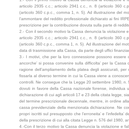
articolo 2935 c.c.; articolo 2941 c.c., n. 8 (articolo 360 c
(articolo 360 c.p.c., comma 1, n. 5). Ad illustrazione del 
l’ammontare del reddito professionale dichiarato ai fini IRPE
prescrizione per la contribuzione dovuta sulla parte di reddi
2.- Con il secondo motivo la Cassa denuncia la violazione e
articolo 2935 c.c.; articolo 2941 c.c., n. 8 (articolo 360 c
(articolo 360 c.p.c., comma 1, n. 5). Ad illustrazione del mot
data di trasmissione alla Cassa, da parte degli uffici finanzia
3.- I motivi, che per la loro connessione possono essere 
ancorche’ si possa convenire sulla difficolta’ per la Cassa d
ragione dell’ampliamento della platea degli assicurati, pe
fissarla al diverso termine in cui la Cassa viene a conosce
controlli. Ne consegue che la Legge 20 settembre 1980, n. 576,
dovuti in favore della Cassa nazionale forense, individua 
dichiarazione di cui agli articoli 17 e 23 della citata legge,
del termine prescrizionale decennale, mentre, in ordine alla 
cassa previdenziale della menzionata dichiarazione. Ne cons
propri iscritti sul presupposto che l’erroneita’ e l’infedelt
della prescrizione di cui alla citata Legge n. 576 del 1980, a
4.-Con il terzo motivo la Cassa denuncia la violazione e 