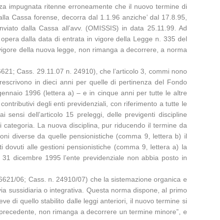
tenza impugnata ritenne erroneamente che il nuovo termine di
lla Cassa forense, decorra dal 1.1.96 anziche’ dal 17.8.95,
vo inviato dalla Cassa all’avv. (OMISSIS) in data 25.11.99. Ad
 opera dalla data di entrata in vigore della Legge n. 335 del
 in vigore della nuova legge, non rimanga a decorrere, a norma
26621; Cass. 29.11.07 n. 24910), che l’articolo 3, commi nono
rescrivono in dieci anni per quelle di pertinenza del Fondo
ennaio 1996 (lettera a) – e in cinque anni per tutte le altre
ontributivi degli enti previdenziali, con riferimento a tutte le
sensi dell’articolo 15 preleggi, delle previgenti discipline
di categoria. La nuova disciplina, pur riducendo il termine da
stioni diverse da quelle pensionistiche (comma 9, lettera b) il
 dovuti alle gestioni pensionistiche (comma 9, lettera a) la
 31 dicembre 1995 l’ente previdenziale non abbia posto in
n. 26621/06; Cass. n. 24910/07) che la sistemazione organica e
 via sussidiaria o integrativa. Questa norma dispone, al primo
 di quello stabilito dalle leggi anteriori, il nuovo termine si
gge precedente, non rimanga a decorrere un termine minore”, e