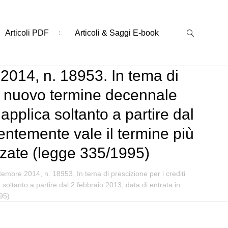
Articoli PDF
Articoli & Saggi E-book
2014, n. 18953. In tema di
 il nuovo termine decennale
 applica soltanto a partire dal
entemente vale il termine più
izzate (legge 335/1995)
embre 2014, n. 18953. In tema di prescizione per i crediti
 soltanto a partire dal 2 febbraio 2013, data di entrata in
995)