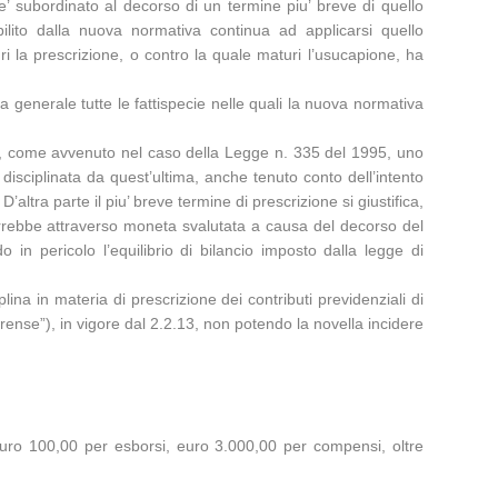
e’ subordinato al decorso di un termine piu’ breve di quello
abilito dalla nuova normativa continua ad applicarsi quello
uri la prescrizione, o contro la quale maturi l’usucapione, ha
ia generale tutte le fattispecie nelle quali la nuova normativa
ndo, come avvenuto nel caso della Legge n. 335 del 1995, uno
disciplinata da quest’ultima, anche tenuto conto dell’intento
’altra parte il piu’ breve termine di prescrizione si giustifica,
verrebbe attraverso moneta svalutata a causa del decorso del
n pericolo l’equilibrio di bilancio imposto dalla legge di
na in materia di prescrizione dei contributi previdenziali di
rense”), in vigore dal 2.2.13, non potendo la novella incidere
n euro 100,00 per esborsi, euro 3.000,00 per compensi, oltre