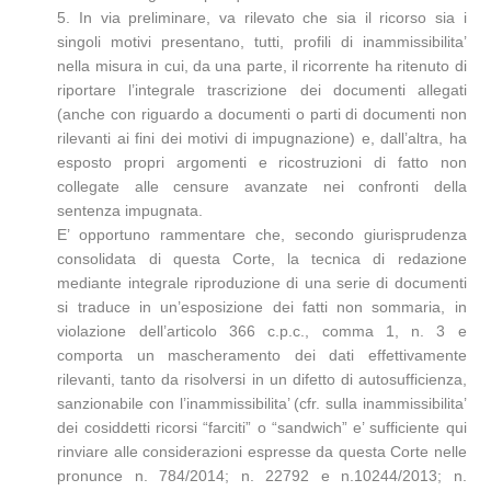
5. In via preliminare, va rilevato che sia il ricorso sia i
singoli motivi presentano, tutti, profili di inammissibilita’
nella misura in cui, da una parte, il ricorrente ha ritenuto di
riportare l’integrale trascrizione dei documenti allegati
(anche con riguardo a documenti o parti di documenti non
rilevanti ai fini dei motivi di impugnazione) e, dall’altra, ha
esposto propri argomenti e ricostruzioni di fatto non
collegate alle censure avanzate nei confronti della
sentenza impugnata.
E’ opportuno rammentare che, secondo giurisprudenza
consolidata di questa Corte, la tecnica di redazione
mediante integrale riproduzione di una serie di documenti
si traduce in un’esposizione dei fatti non sommaria, in
violazione dell’articolo 366 c.p.c., comma 1, n. 3 e
comporta un mascheramento dei dati effettivamente
rilevanti, tanto da risolversi in un difetto di autosufficienza,
sanzionabile con l’inammissibilita’ (cfr. sulla inammissibilita’
dei cosiddetti ricorsi “farciti” o “sandwich” e’ sufficiente qui
rinviare alle considerazioni espresse da questa Corte nelle
pronunce n. 784/2014; n. 22792 e n.10244/2013; n.