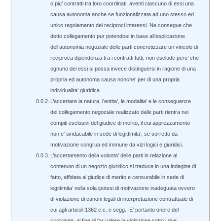
o piu’ contratti tra loro coordinati, aventi ciascuno di essi una
causa autonoma anche se funzionalizzata ad uno stesso ed
unico regolamento dei reciproci interessi. Ne consegue che
detto collegamento pur potendosi in base all’esplicazione
dell’autonomia negoziale delle parti concretizzare un vincolo di
reciproca dipendenza tra i contratti tutti, non esclude pero’ che
ognuno dei essi si possa invece distinguersi in ragione di una
propria ed autonoma causa nonche’ per di una propria
individualita’ giuridica.
L’accertare la natura, l’entita’, le modalita’ e le conseguenze
del collegamento negoziale realizzato dalle parti rientra nei
compiti esclusivi del giudice di merito, il cui apprezzamento
non e’ sindacabile in sede di legittimita’, se sorretto da
motivazione congrua ed immune da vizi logici e giuridici.
L’accertamento della volonta’ delle parti in relazione al
contenuto di un negozio giuridico si traduce in una indagine di
fatto, affidata al giudice di merito e censurabile in sede di
legittimita’ nella sola ipotesi di motivazione inadeguata ovvero
di violazione di canoni legali di interpretazione contrattuale di
cui agli articoli 1362 c.c. e segg.. E’ pertanto onere del
ricorrente, al fine di far valere la violazione sotto i due