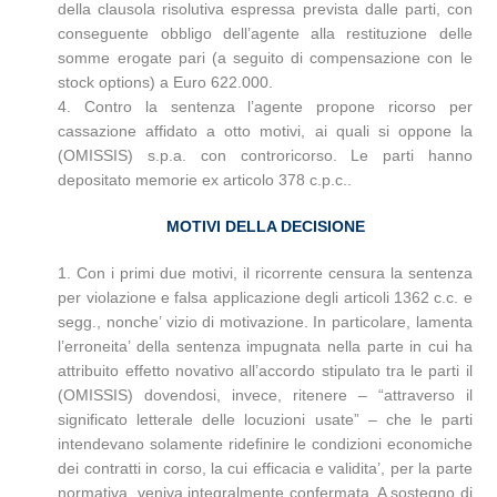
della clausola risolutiva espressa prevista dalle parti, con
conseguente obbligo dell’agente alla restituzione delle
somme erogate pari (a seguito di compensazione con le
stock options) a Euro 622.000.
4. Contro la sentenza l’agente propone ricorso per
cassazione affidato a otto motivi, ai quali si oppone la
(OMISSIS) s.p.a. con controricorso. Le parti hanno
depositato memorie ex articolo 378 c.p.c..
MOTIVI DELLA DECISIONE
1. Con i primi due motivi, il ricorrente censura la sentenza
per violazione e falsa applicazione degli articoli 1362 c.c. e
segg., nonche’ vizio di motivazione. In particolare, lamenta
l’erroneita’ della sentenza impugnata nella parte in cui ha
attribuito effetto novativo all’accordo stipulato tra le parti il
(OMISSIS) dovendosi, invece, ritenere – “attraverso il
significato letterale delle locuzioni usate” – che le parti
intendevano solamente ridefinire le condizioni economiche
dei contratti in corso, la cui efficacia e validita’, per la parte
normativa, veniva integralmente confermata. A sostegno di