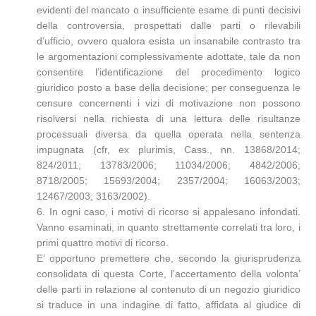
evidenti del mancato o insufficiente esame di punti decisivi
della controversia, prospettati dalle parti o rilevabili
d’ufficio, ovvero qualora esista un insanabile contrasto tra
le argomentazioni complessivamente adottate, tale da non
consentire l’identificazione del procedimento logico
giuridico posto a base della decisione; per conseguenza le
censure concernenti i vizi di motivazione non possono
risolversi nella richiesta di una lettura delle risultanze
processuali diversa da quella operata nella sentenza
impugnata (cfr, ex plurimis, Cass., nn. 13868/2014;
824/2011; 13783/2006; 11034/2006; 4842/2006;
8718/2005; 15693/2004; 2357/2004; 16063/2003;
12467/2003; 3163/2002).
6. In ogni caso, i motivi di ricorso si appalesano infondati.
Vanno esaminati, in quanto strettamente correlati tra loro, i
primi quattro motivi di ricorso.
E’ opportuno premettere che, secondo la giurisprudenza
consolidata di questa Corte, l’accertamento della volonta’
delle parti in relazione al contenuto di un negozio giuridico
si traduce in una indagine di fatto, affidata al giudice di