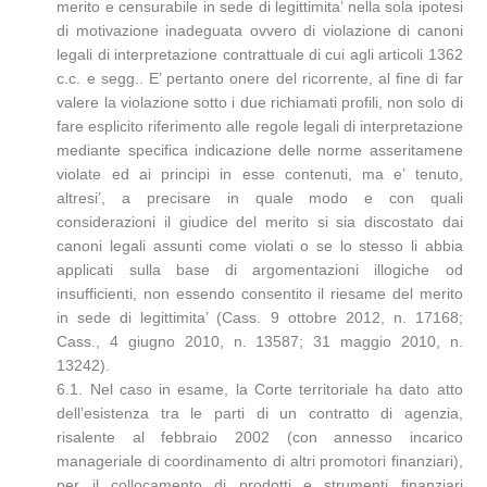
merito e censurabile in sede di legittimita’ nella sola ipotesi
di motivazione inadeguata ovvero di violazione di canoni
legali di interpretazione contrattuale di cui agli articoli 1362
c.c. e segg.. E’ pertanto onere del ricorrente, al fine di far
valere la violazione sotto i due richiamati profili, non solo di
fare esplicito riferimento alle regole legali di interpretazione
mediante specifica indicazione delle norme asseritamene
violate ed ai principi in esse contenuti, ma e’ tenuto,
altresi’, a precisare in quale modo e con quali
considerazioni il giudice del merito si sia discostato dai
canoni legali assunti come violati o se lo stesso li abbia
applicati sulla base di argomentazioni illogiche od
insufficienti, non essendo consentito il riesame del merito
in sede di legittimita’ (Cass. 9 ottobre 2012, n. 17168;
Cass., 4 giugno 2010, n. 13587; 31 maggio 2010, n.
13242).
6.1. Nel caso in esame, la Corte territoriale ha dato atto
dell’esistenza tra le parti di un contratto di agenzia,
risalente al febbraio 2002 (con annesso incarico
manageriale di coordinamento di altri promotori finanziari),
per il collocamento di prodotti e strumenti finanziari