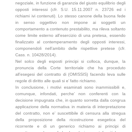
negoziale, in funzione di garanzia del giusto equilibrio degli
opposti interessi (cfr. S.U. 15.11.2007 n. 23726 ed i
richiami ivi contenuti). Lo stesso canone della buona fede
in senso oggettivo non impone ai soggetti un
comportamento a contenuto prestabilito, ma rileva soltanto
come limite esterno all’esercizio di una pretesa, essendo
finalizzato al contemperamento degli opposti interessi,
componendoli nell’ambito delle rispettive pretese (cfr.
Cass. n. 10428/2014).
Nel solco degli esposti principi si colloca, dunque, la
pronuncia della Corte territoriale che ha proceduto
all’esegesi del contratto di (OMISSIS) facendo leva sulle
regole di diritto alle quali si e’ fatto richiamo.
In conclusione, i motivi esaminati sono inammissibili e,
comunque, infondati, perche’ non conferenti con la
decisione impugnata che, in quanto sorretta dalla congrua
applicazione della normativa in materia di interpretazione
del contratto, non e’ suscettibile di censura alla stregua
della proposizione della ricostruzione esegetica del
ricorrente e di un generico richiamo ai principi di