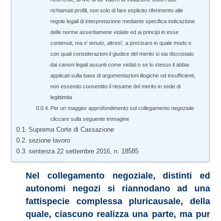
richiamati profili, non solo di fare esplicito riferimento alle
regole legali di interpretazione mediante specifica indicazione
delle norme asseritamene violate ed ai principi in esse
contenuti, ma e’ tenuto, altresi’, a precisare in quale modo e
con quali considerazioni il giudice del merito si sia discostato
dai canoni legali assunti come violati o se lo stesso li abbia
applicati sulla base di argomentazioni illogiche od insufficienti,
non essendo consentito il riesame del merito in sede di
legittimita
Per un maggior approfondimento sul collegamento negoziale
cliccare sulla seguente immagine
Suprema Corte di Cassazione
sezione lavoro
sentenza 22 settembre 2016, n. 18585
Nel collegamento negoziale, distinti ed
autonomi negozi si riannodano ad una
fattispecie complessa pluricausale, della
quale, ciascuno realizza una parte, ma pur