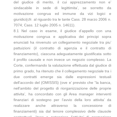
del giudice di merito, il cui apprezzamento non e’
sindacabile in sede di legittimita’, se sorretto da
motivazione congrua ed immune da vizi logici e
giuridici(cfr. al riguardo tra le tante Cass. 28 marzo 2006 n.
7074; Cass. 12 luglio 2005 n. 14611).
8.1 Nel caso in esame, il giudice d’appello con una
motivazione congrua e applicativa dei principi sopra
enunciati ha rinvenuto un collegamento negoziale tra piu’
pattuizioni (il contratto di agenzia e il contratto di
finanziamento), ciascuna adeguatamente giustificata sotto
il profilo causale e non invece un negozio complesso. La
Corte, confermando la valutazione effettuata dal giudice di
primo grado, ha ritenuto che il collegamento negoziale tra i
due contratti emerge sia dalle espressioni testuali
dell’accordo del (OMISSIS) (ove e’ previsto che “la banca,
nell’ambito del progetto di riorganizzazione delle proprie
attivita’, ha concordato con gli Area manager interventi
finanziari di sostegno per l’avvio della loro attivita’ da
realizzare anche attraverso la concessione di
finanziamenti) sia dal tenore complessivo delle clausole
contrattuali, “tese a potenziare l’attivita’ di promozione