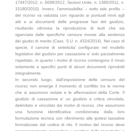
17447/2012; n. 5698/2012, Sezioni Unite; n. 1380/2011; n.
15180/2010). Invero, l’ammissibilita’ – sotto tale profilo –
del ricorso va valutata con riguardo ai puntuali rinvii agli
atti e ai documenti delle pregresse fasi del giudizio,
risultando ultronea la riproduzione di testi che sia
sganciata dalle specifiche censure mosse alla sentenza
dei giudici di merito (Cass. S.U. n. 4324/2014). Nel caso di
specie, il canone di sinteticita’ configurato nel modello
legislativo del giudizio per cassazione e’ solo parzialmente
rispettato, in quanto i motivi di ricorso contengono il rinvio
solamente a specifici punti di alcuni documenti riprodotti
integralmente.
In secondo luogo, dall’esposizione delle censure del
ricorso non emerge il momento di conflitto tra le norme
che si assumono violate e le affermazioni della Corte. Il
giudizio di cassazione e’ un giudizio a critica vincolata,
delimitato e vincolato dai motivi di ricorso, che assumono
una funzione identificativa condizionata dalla loro
formulazione tecnica con riferimento alle ipotesi tassative
formalizzate dal codice di rito. Il motivo del ricorso deve
necessariamente possedere i caratteri della tassativita’ e