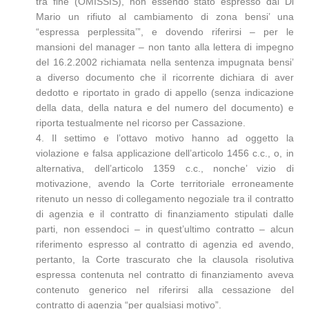
tra fine (OMISSIS), non essendo stato espresso dal Di
Mario un rifiuto al cambiamento di zona bensi’ una
“espressa perplessita’”, e dovendo riferirsi – per le
mansioni del manager – non tanto alla lettera di impegno
del 16.2.2002 richiamata nella sentenza impugnata bensi’
a diverso documento che il ricorrente dichiara di aver
dedotto e riportato in grado di appello (senza indicazione
della data, della natura e del numero del documento) e
riporta testualmente nel ricorso per Cassazione.
4. Il settimo e l’ottavo motivo hanno ad oggetto la
violazione e falsa applicazione dell’articolo 1456 c.c., o, in
alternativa, dell’articolo 1359 c.c., nonche’ vizio di
motivazione, avendo la Corte territoriale erroneamente
ritenuto un nesso di collegamento negoziale tra il contratto
di agenzia e il contratto di finanziamento stipulati dalle
parti, non essendoci – in quest’ultimo contratto – alcun
riferimento espresso al contratto di agenzia ed avendo,
pertanto, la Corte trascurato che la clausola risolutiva
espressa contenuta nel contratto di finanziamento aveva
contenuto generico nel riferirsi alla cessazione del
contratto di agenzia “per qualsiasi motivo”.