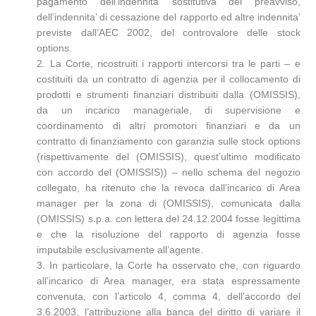
pagamento dell’indennita’ sostitutiva del preavviso,
dell’indennita’ di cessazione del rapporto ed altre indennita’
previste dall’AEC 2002, del controvalore delle stock
options.
2. La Corte, ricostruiti i rapporti intercorsi tra le parti – e
costituiti da un contratto di agenzia per il collocamento di
prodotti e strumenti finanziari distribuiti dalla (OMISSIS),
da un incarico manageriale, di supervisione e
coordinamento di altri promotori finanziari e da un
contratto di finanziamento con garanzia sulle stock options
(rispettivamente del (OMISSIS), quest’ultimo modificato
con accordo del (OMISSIS)) – nello schema del negozio
collegato, ha ritenuto che la revoca dall’incarico di Area
manager per la zona di (OMISSIS), comunicata dalla
(OMISSIS) s.p.a. con lettera del 24.12.2004 fosse legittima
e che la risoluzione del rapporto di agenzia fosse
imputabile esclusivamente all’agente.
3. In particolare, la Corte ha osservato che, con riguardo
all’incarico di Area manager, era stata espressamente
convenuta, con l’articolo 4, comma 4, dell’accordo del
3.6.2003, l’attribuzione alla banca del diritto di variare il