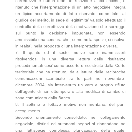
correttezza e buona fede. In relazione a tali critiche, e
ritenuto che l’interpretazione di un atto negoziale integra
un tipico accertamento di fatto riservato, come tale, al
giudice del merito, in sede di legittimita’ va solo effettuato il
controllo della correttezza della motivazione che sorregge
sul punto la decisione impugnata, non essendo
ammissibile una censura che, come nella specie, si risolva,
in realta’, nella proposta di una interpretazione diversa.
7. Il quinto ed il sesto motivo sono inammissibili
risolvendosi in una diversa lettura delle risultanze
procedimentali cosi’ come accerte e ricostruite dalla Corte
territoriale che ha ritenuto, dalla lettura delle reciproche
comunicazioni scambiate tra le parti nel novembre-
dicembre 2004, sia intervenuto un vero e proprio rifiuto
dell’agente di non ottemperare alla modifica di cambio di
zona comunicata dalla Banca.
8. II settimo e l’ottavo motivo non meritano, del pari,
accoglimento.
Secondo orientamento consolidato, nel collegamento
negoziale, distinti ed autonomi negozi si riannodano ad
una fattispecie complessa pluricausale, della quale,