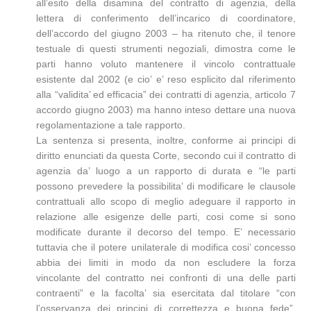
all’esito della disamina del contratto di agenzia, della
lettera di conferimento dell’incarico di coordinatore,
dell’accordo del giugno 2003 – ha ritenuto che, il tenore
testuale di questi strumenti negoziali, dimostra come le
parti hanno voluto mantenere il vincolo contrattuale
esistente dal 2002 (e cio’ e’ reso esplicito dal riferimento
alla “validita’ ed efficacia” dei contratti di agenzia, articolo 7
accordo giugno 2003) ma hanno inteso dettare una nuova
regolamentazione a tale rapporto.
La sentenza si presenta, inoltre, conforme ai principi di
diritto enunciati da questa Corte, secondo cui il contratto di
agenzia da’ luogo a un rapporto di durata e “le parti
possono prevedere la possibilita’ di modificare le clausole
contrattuali allo scopo di meglio adeguare il rapporto in
relazione alle esigenze delle parti, cosi come si sono
modificate durante il decorso del tempo. E’ necessario
tuttavia che il potere unilaterale di modifica cosi’ concesso
abbia dei limiti in modo da non escludere la forza
vincolante del contratto nei confronti di una delle parti
contraenti” e la facolta’ sia esercitata dal titolare “con
l’osservanza dei principi di correttezza e buona fede”,