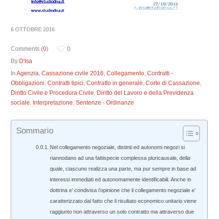
6 OTTOBRE 2016
Comments (
0
)
0
By
D'Isa
In
Agenzia
,
Cassazione civile 2016
,
Collegamento
,
Contratti -
Obbligazioni
,
Contratti tipici
,
Contratto in generale
,
Corte di Cassazione
,
Diritto Civile e Procedura Civile
,
Diritto del Lavoro e della Previdenza
sociale
,
Interpretazione
,
Sentenze - Ordinanze
Sommario
Nel collegamento negoziale, distinti ed autonomi negozi si
riannodano ad una fattispecie complessa pluricausale, della
quale, ciascuno realizza una parte, ma pur sempre in base ad
interessi immediati ed autonomamente identificabili. Anche in
dottrina e’ condivisa l’opinione che il collegamento negoziale e’
caratterizzato dal fatto che il risultato economico unitario viene
raggiunto non attraverso un solo contratto ma attraverso due