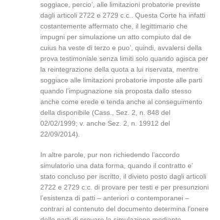
soggiace, percio’, alle limitazioni probatorie previste
dagli articoli 2722 e 2729 c.c.. Questa Corte ha infatti
costantemente affermato che, il legittimario che
impugni per simulazione un atto compiuto dal de
cuius ha veste di terzo e puo’, quindi, avvalersi della
prova testimoniale senza limiti solo quando agisca per
la reintegrazione della quota a lui riservata, mentre
soggiace alle limitazioni probatorie imposte alle parti
quando l’impugnazione sia proposta dallo stesso
anche come erede e tenda anche al conseguimento
della disponibile (Cass., Sez. 2, n. 848 del
02/02/1999; v. anche Sez. 2, n. 19912 del
22/09/2014).
In altre parole, pur non richiedendo l’accordo
simulatorio una data forma, quando il contratto e’
stato concluso per iscritto, il divieto posto dagli articoli
2722 e 2729 c.c. di provare per testi e per presunzioni
l’esistenza di patti – anteriori o contemporanei –
contrari al contenuto del documento determina l’onere
delle parti di provare la simulazione mediante