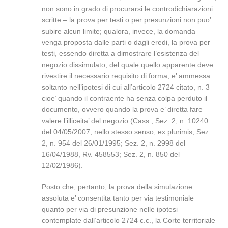
non sono in grado di procurarsi le controdichiarazioni
scritte – la prova per testi o per presunzioni non puo’
subire alcun limite; qualora, invece, la domanda
venga proposta dalle parti o dagli eredi, la prova per
testi, essendo diretta a dimostrare l’esistenza del
negozio dissimulato, del quale quello apparente deve
rivestire il necessario requisito di forma, e’ ammessa
soltanto nell’ipotesi di cui all’articolo 2724 citato, n. 3
cioe’ quando il contraente ha senza colpa perduto il
documento, ovvero quando la prova e’ diretta fare
valere l’illiceita’ del negozio (Cass., Sez. 2, n. 10240
del 04/05/2007; nello stesso senso, ex plurimis, Sez.
2, n. 954 del 26/01/1995; Sez. 2, n. 2998 del
16/04/1988, Rv. 458553; Sez. 2, n. 850 del
12/02/1986).
Posto che, pertanto, la prova della simulazione
assoluta e’ consentita tanto per via testimoniale
quanto per via di presunzione nelle ipotesi
contemplate dall’articolo 2724 c.c., la Corte territoriale