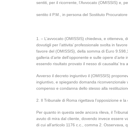
sentiti, per il ricorrente, l’Avvocato (OMISSIS) e, 
sentito il P.M., in persona del Sostituto Procurator
1. – L’avvocato (OMISSIS) chiedeva, e otteneva, de
dovutigli per l’attivita’ professionale svolta in f
favore del (OMISSIS), della somma di Euro 9.598,15, a 
galleria d’arte dell’opponente e sulle opere d’arte
essendo risultato provato il nesso di causalita’ tra 
Avverso il decreto ingiuntivo il (OMISSIS) propone
ingiuntivo, e spiegando domanda riconvenzionale vol
compenso e condanna dello stesso alla restituzione
2. Il Tribunale di Roma rigettava l’opposizione e 
Per quanto in questa sede ancora rileva, il Tribun
avuto di mira dal cliente, dovendo invece essere val
di cui all’articolo 1176 c.c., comma 2. Osservava, q