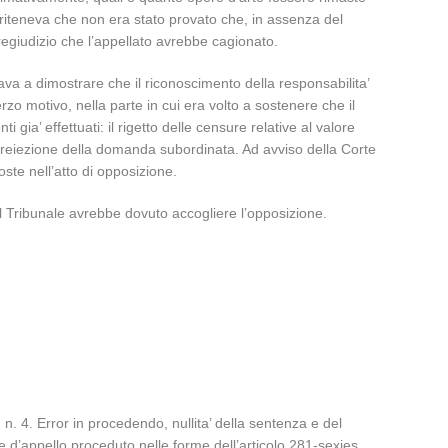
 riteneva che non era stato provato che, in assenza del
pregiudizio che l’appellato avrebbe cagionato.
rava a dimostrare che il riconoscimento della responsabilita’
 motivo, nella parte in cui era volto a sostenere che il
ia’ effettuati: il rigetto delle censure relative al valore
me reiezione della domanda subordinata. Ad avviso della Corte
poste nell’atto di opposizione.
 il Tribunale avrebbe dovuto accogliere l’opposizione.
, n. 4. Error in procedendo, nullita’ della sentenza e del
e d’appello proceduto nelle forme dell’articolo 281-sexies