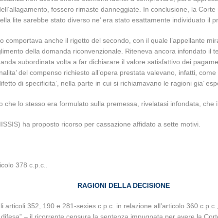
ell’allagamento, fossero rimaste danneggiate. In conclusione, la Corte
lla lite sarebbe stato diverso ne’ era stato esattamente individuato il 
ivo comportava anche il rigetto del secondo, con il quale l’appellante mi
mento della domanda riconvenzionale. Riteneva ancora infondato il terzo
 subordinata volta a far dichiarare il valore satisfattivo dei pagamenti g
nalita’ del compenso richiesto all’opera prestata valevano, infatti, co
fetto di specificita’, nella parte in cui si richiamavano le ragioni gia’ es
ndo che lo stesso era formulato sulla premessa, rivelatasi infondata, che
ISSIS) ha proposto ricorso per cassazione affidato a sette motivi.
icolo 378 c.p.c..
RAGIONI DELLA DECISIONE
i articoli 352, 190 e 281-sexies c.p.c. in relazione all’articolo 360 c.p.c.
 difesa” – il ricorrente censura la sentenza impugnata per avere la Cort