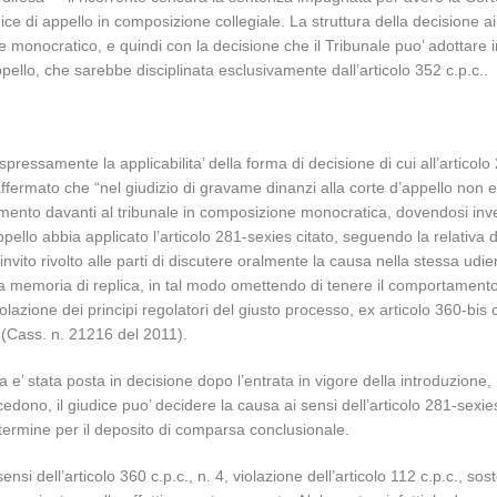
ce di appello in composizione collegiale. La struttura della decisione ai 
e monocratico, e quindi con la decisione che il Tribunale puo’ adottare
ello, che sarebbe disciplinata esclusivamente dall’articolo 352 c.p.c..
ressamente la applicabilita’ della forma di decisione di cui all’articolo 
rmato che “nel giudizio di gravame dinanzi alla corte d’appello non e’ ap
imento davanti al tribunale in composizione monocratica, dovendosi invec
ello abbia applicato l’articolo 281-sexies citato, seguendo la relativa di
’invito rivolto alle parti di discutere oralmente la causa nella stessa ud
la memoria di replica, in tal modo omettendo di tenere il comportament
iolazione dei principi regolatori del giusto processo, ex articolo 360-bis
” (Cass. n. 21216 del 2011).
a e’ stata posta in decisione dopo l’entrata in vigore della introduzione,
no, il giudice puo’ decidere la causa ai sensi dell’articolo 281-sexies”
l termine per il deposito di comparsa conclusionale.
sensi dell’articolo 360 c.p.c., n. 4, violazione dell’articolo 112 c.p.c.,