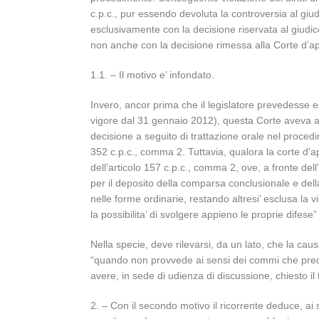
c.p.c., pur essendo devoluta la controversia al giudi
esclusivamente con la decisione riservata al giudic
non anche con la decisione rimessa alla Corte d’app
1.1. – Il motivo e’ infondato.
Invero, ancor prima che il legislatore prevedesse esp
vigore dal 31 gennaio 2012), questa Corte aveva affe
decisione a seguito di trattazione orale nel proced
352 c.p.c., comma 2. Tuttavia, qualora la corte d’app
dell’articolo 157 c.p.c., comma 2, ove, a fronte dell
per il deposito della comparsa conclusionale e del
nelle forme ordinarie, restando altresi’ esclusa la v
la possibilita’ di svolgere appieno le proprie difese
Nella specie, deve rilevarsi, da un lato, che la caus
“quando non provvede ai sensi dei commi che precedo
avere, in sede di udienza di discussione, chiesto i
2. – Con il secondo motivo il ricorrente deduce, ai 