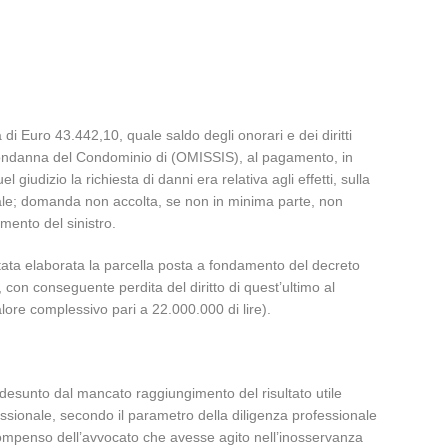
 Euro 43.442,10, quale saldo degli onorari e dei diritti
la condanna del Condominio di (OMISSIS), al pagamento, in
 giudizio la richiesta di danni era relativa agli effetti, sulla
iniale; domanda non accolta, se non in minima parte, non
omento del sinistro.
stata elaborata la parcella posta a fondamento del decreto
con conseguente perdita del diritto di quest’ultimo al
lore complessivo pari a 22.000.000 di lire).
desunto dal mancato raggiungimento del risultato utile
fessionale, secondo il parametro della diligenza professionale
al compenso dell’avvocato che avesse agito nell’inosservanza