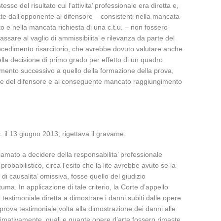
 del risultato cui l’attivita’ professionale era diretta e,
ate dall’opponente al difensore – consistenti nella mancata
to e nella mancata richiesta di una c.t.u. – non fossero
assare al vaglio di ammissibilita’ e rilevanza da parte del
 procedimento risarcitorio, che avrebbe dovuto valutare anche
ella decisione di primo grado per effetto di un quadro
 momento successivo a quello della formazione della prova,
genze del difensore e al conseguente mancato raggiungimento
. il 13 giugno 2013, rigettava il gravame.
chiamato a decidere della responsabilita’ professionale
obabilistico, circa l’esito che la lite avrebbe avuto se la
i causalita’ omissiva, fosse quello del giudizio
a. In applicazione di tale criterio, la Corte d’appello
estimoniale diretta a dimostrare i danni subiti dalle opere
prova testimoniale volta alla dimostrazione dei danni alle
imativamente, quali e quante opere d’arte fossero rimaste