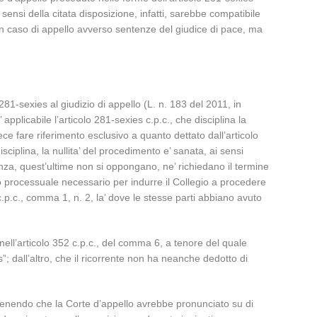
sensi della citata disposizione, infatti, sarebbe compatibile
 in caso di appello avverso sentenze del giudice di pace, ma
281-sexies al giudizio di appello (L. n. 183 del 2011, in
plicabile l’articolo 281-sexies c.p.c., che disciplina la
e fare riferimento esclusivo a quanto dettato dall’articolo
sciplina, la nullita’ del procedimento e’ sanata, ai sensi
ienza, quest’ultime non si oppongano, ne’ richiedano il termine
o processuale necessario per indurre il Collegio a procedere
 c.p.c., comma 1, n. 2, la’ dove le stesse parti abbiano avuto
 nell’articolo 352 c.p.c., del comma 6, a tenore del quale
; dall’altro, che il ricorrente non ha neanche dedotto di
 sostenendo che la Corte d’appello avrebbe pronunciato su di