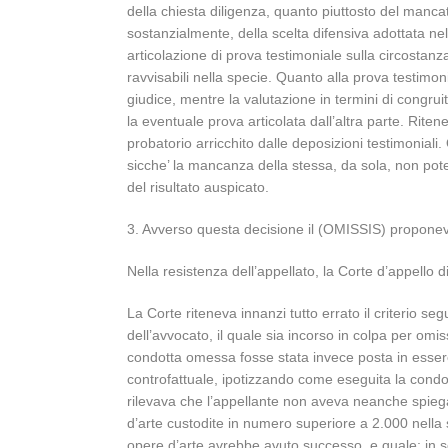
della chiesta diligenza, quanto piuttosto del mancat
sostanzialmente, della scelta difensiva adottata ne
articolazione di prova testimoniale sulla circostanz
ravvisabili nella specie. Quanto alla prova testimoni
giudice, mentre la valutazione in termini di congrui
la eventuale prova articolata dall’altra parte. Rite
probatorio arricchito dalle deposizioni testimoniali
sicche’ la mancanza della stessa, da sola, non pot
del risultato auspicato.
3. Avverso questa decisione il (OMISSIS) proponev
Nella resistenza dell’appellato, la Corte d’appello 
La Corte riteneva innanzi tutto errato il criterio se
dell’avvocato, il quale sia incorso in colpa per omis
condotta omessa fosse stata invece posta in essere. 
controfattuale, ipotizzando come eseguita la condot
rilevava che l’appellante non aveva neanche spiega
d’arte custodite in numero superiore a 2.000 nella 
opere d’arte avrebbe avuto successo, e quale; in 