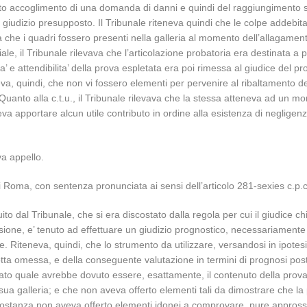
o accoglimento di una domanda di danni e quindi del raggiungimento stesso
l giudizio presupposto. Il Tribunale riteneva quindi che le colpe addebit
a che i quadri fossero presenti nella galleria al momento dell’allagamen
ale, il Tribunale rilevava che l’articolazione probatoria era destinata a p
ta’ e attendibilita’ della prova espletata era poi rimessa al giudice del
neva, quindi, che non vi fossero elementi per pervenire al ribaltamento d
. Quanto alla c.t.u., il Tribunale rilevava che la stessa atteneva ad un
eva apportare alcun utile contributo in ordine alla esistenza di negli
a appello.
di Roma, con sentenza pronunciata ai sensi dell’articolo 281-sexies c.p.c
guito dal Tribunale, che si era discostato dalla regola per cui il giudice 
sione, e’ tenuto ad effettuare un giudizio prognostico, necessariamente pr
Riteneva, quindi, che lo strumento da utilizzare, versandosi in ipotesi d
ta omessa, e della conseguente valutazione in termini di prognosi postum
to quale avrebbe dovuto essere, esattamente, il contenuto della prova t
sua galleria; e che non aveva offerto elementi tali da dimostrare che la 
sostanza non aveva offerto elementi idonei a comprovare, pure appross