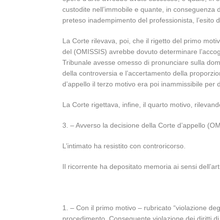
custodite nell’immobile e quante, in conseguenza d
preteso inadempimento del professionista, l’esito de
La Corte rilevava, poi, che il rigetto del primo mot
del (OMISSIS) avrebbe dovuto determinare l’accogli
Tribunale avesse omesso di pronunciare sulla domanda
della controversia e l’accertamento della proporzio
d’appello il terzo motivo era poi inammissibile per di
La Corte rigettava, infine, il quarto motivo, rileva
3. – Avverso la decisione della Corte d’appello (OM
L’intimato ha resistito con controricorso.
Il ricorrente ha depositato memoria ai sensi dell’art
1. – Con il primo motivo – rubricato “violazione degl
procedimento. Conseguente violazione dei diritti di