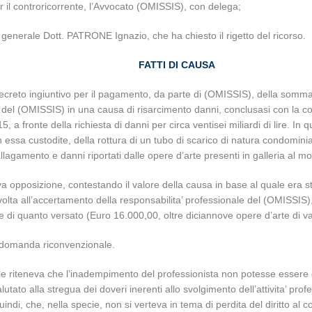
per il controricorrente, l’Avvocato (OMISSIS), con delega;
e generale Dott. PATRONE Ignazio, che ha chiesto il rigetto del ricorso.
FATTI DI CAUSA
creto ingiuntivo per il pagamento, da parte di (OMISSIS), della somma di
avore del (OMISSIS) in una causa di risarcimento danni, conclusasi con 
fronte della richiesta di danni per circa ventisei miliardi di lire. In quel
 in essa custodite, della rottura di un tubo di scarico di natura condom
allagamento e danni riportati dalle opere d’arte presenti in galleria al m
va opposizione, contestando il valore della causa in base al quale era 
ta all’accertamento della responsabilita’ professionale del (OMISSIS), 
 di quanto versato (Euro 16.000,00, oltre diciannove opere d’arte di va
la domanda riconvenzionale.
ale riteneva che l’inadempimento del professionista non potesse essere 
utato alla stregua dei doveri inerenti allo svolgimento dell’attivita’ pro
uindi, che, nella specie, non si verteva in tema di perdita del diritto 