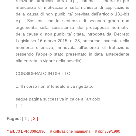
relazione all’articolo 606 c.p.p., comma 1, lettera e) per
mancanza di motivazione sulla richiesta di applicazione
della causa di non punibilita’ prevista dall’articolo 131-bis
c.p.. Sostiene che la sentenza di secondo grado non
argomenta sulla sussistenza dei presupposti normativi
della causa di non punibilita’ citata, introdotta dal Decreto
Legislativo 16 marzo 2015, n. 28, ancorche’ invocata nella
memoria difensiva, rinnovata all’udienza di trattazione
(essendo l’appello stato presentato in data antecedente
alla entrata in vigore della novella).
CONSIDERATO IN DIRITTO
1. Il ricorso non e’ fondato e va rigettato.
segue pagina successiva in calce all’articolo
[…]
Pages:
[ 1 ]
[ 2 ]
art. 73 DPR 309/1990
coltivazione marijuana
dpr 309/1990