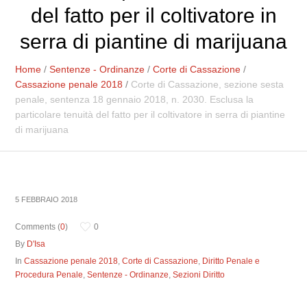
del fatto per il coltivatore in
serra di piantine di marijuana
Home
/
Sentenze - Ordinanze
/
Corte di Cassazione
/
Cassazione penale 2018
/
Corte di Cassazione, sezione sesta
penale, sentenza 18 gennaio 2018, n. 2030. Esclusa la
particolare tenuità del fatto per il coltivatore in serra di piantine
di marijuana
5 FEBBRAIO 2018
Comments (
0
)
0
By
D'Isa
In
Cassazione penale 2018
,
Corte di Cassazione
,
Diritto Penale e
Procedura Penale
,
Sentenze - Ordinanze
,
Sezioni Diritto