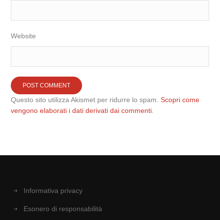
Website
Questo sito utilizza Akismet per ridurre lo spam.
Scopri come
vengono elaborati i dati derivati dai commenti
.
Informativa privacy
Esonero di responsabilità