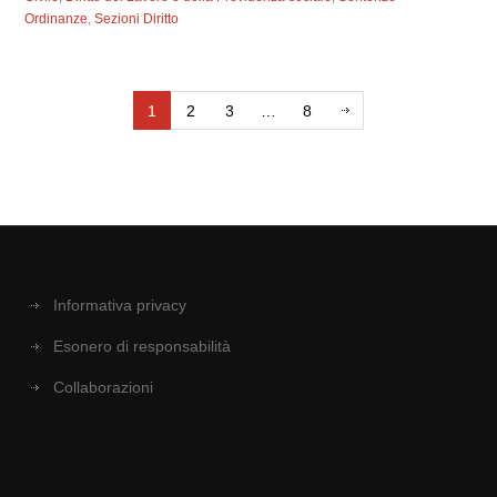
Ordinanze
,
Sezioni Diritto
1
2
3
…
8
Informativa privacy
Esonero di responsabilità
Collaborazioni