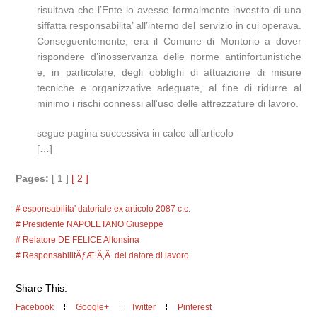
risultava che l’Ente lo avesse formalmente investito di una
siffatta responsabilita’ all’interno del servizio in cui operava.
Conseguentemente, era il Comune di Montorio a dover
rispondere d’inosservanza delle norme antinfortunistiche
e, in particolare, degli obblighi di attuazione di misure
tecniche e organizzative adeguate, al fine di ridurre al
minimo i rischi connessi all’uso delle attrezzature di lavoro.
segue pagina successiva in calce all’articolo
[…]
Pages:
[ 1 ]
[ 2 ]
esponsabilita' datoriale ex articolo 2087 c.c.
Presidente NAPOLETANO Giuseppe
Relatore DE FELICE Alfonsina
ResponsabilitÃƒÆ’Ã‚Â del datore di lavoro
Share This:
Facebook
Google+
Twitter
Pinterest