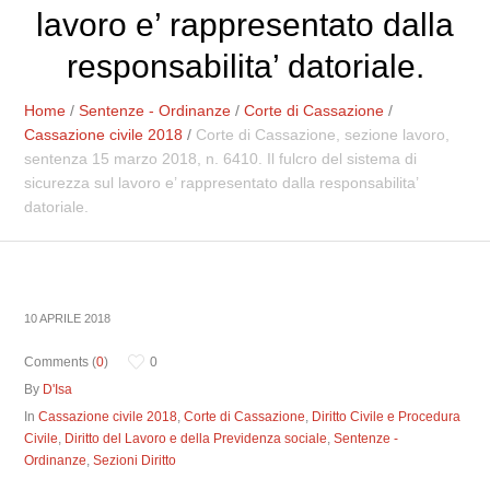
lavoro e’ rappresentato dalla
responsabilita’ datoriale.
Home
/
Sentenze - Ordinanze
/
Corte di Cassazione
/
Cassazione civile 2018
/
Corte di Cassazione, sezione lavoro,
sentenza 15 marzo 2018, n. 6410. Il fulcro del sistema di
sicurezza sul lavoro e’ rappresentato dalla responsabilita’
datoriale.
10 APRILE 2018
Comments (
0
)
0
By
D'Isa
In
Cassazione civile 2018
,
Corte di Cassazione
,
Diritto Civile e Procedura
Civile
,
Diritto del Lavoro e della Previdenza sociale
,
Sentenze -
Ordinanze
,
Sezioni Diritto