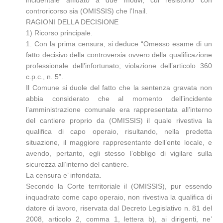
incidentale affidato a due motivi, cui resistono con
controricorso sia (OMISSIS) che l’Inail.
RAGIONI DELLA DECISIONE
1) Ricorso principale.
1. Con la prima censura, si deduce “Omesso esame di un
fatto decisivo della controversia ovvero della qualificazione
professionale dell’infortunato; violazione dell’articolo 360
c.p.c., n. 5”.
Il Comune si duole del fatto che la sentenza gravata non
abbia considerato che al momento dell’incidente
l’amministrazione comunale era rappresentata all’interno
del cantiere proprio da (OMISSIS) il quale rivestiva la
qualifica di capo operaio, risultando, nella predetta
situazione, il maggiore rappresentante dell’ente locale, e
avendo, pertanto, egli stesso l’obbligo di vigilare sulla
sicurezza all’interno del cantiere.
La censura e’ infondata.
Secondo la Corte territoriale il (OMISSIS), pur essendo
inquadrato come capo operaio, non rivestiva la qualifica di
datore di lavoro, riservata dal Decreto Legislativo n. 81 del
2008, articolo 2, comma 1, lettera b), ai dirigenti, ne’