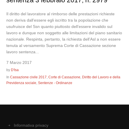
Il diritto del lavoratore al rimborso delle prestazioni richieste
non deriva dall’essere egli iscritto tra la popolazione che
usufruisce del Ssn quanto piuttosto dell’essere invalido sul
lavoro e dunque non soggetto alle limitazioni del piano sanitario
nazionale. Respinta, pertanto, la richiesta dell’Asl a non essere
tenuta al versamento Suprema Corte di Cassazione sezione
lavoro sentenza...
7 Marzo 2017
by
D'Isa
In
Cassazione civile 2017
,
Corte di Cassazione
,
Diritto del Lavoro e della
Previdenza sociale
,
Sentenze - Ordinanze
Informativa privacy