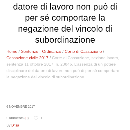
datore di lavoro non può di
per sé comportare la
negazione del vincolo di
subordinazione
Home
/
Sentenze - Ordinanze
/
Corte di Cassazione
/
Cassazione civile 2017
/
Corte di Cassazione, sezione lavoro,
sentenza 11 ottobre 2017, n. 23846. L’assenza di un potere
disciplinare del datore di lavoro non può di per sé comportare
la negazione del vincolo di subordinazione
6 NOVEMBRE 2017
Comments (
0
)
0
By
D'Isa