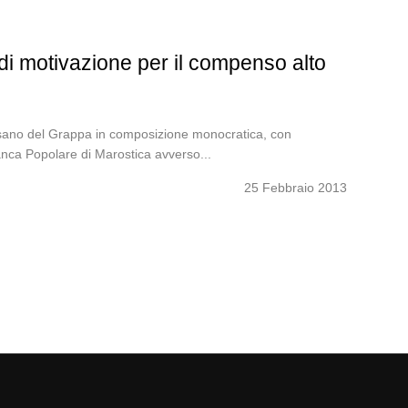
di motivazione per il compenso alto
ssano del Grappa in composizione monocratica, con
anca Popolare di Marostica avverso...
25 Febbraio 2013