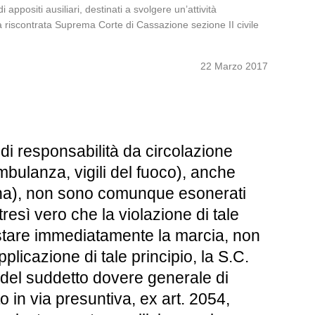
appositi ausiliari, destinati a svolgere un’attività
tà riscontrata Suprema Corte di Cassazione sezione II civile
22 Marzo 2017
i responsabilità da circolazione
mbulanza, vigili del fuoco), anche
rena), non sono comunque esonerati
resì vero che la violazione di tale
restare immediatamente la marcia, non
licazione di tale principio, la S.C.
del suddetto dovere generale di
o in via presuntiva, ex art. 2054,