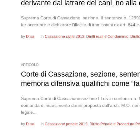
derivante dal latrare dei cani, no alla 
Suprema Corte di Cassazione sezione III sentenza n. 12990 
far accertare e dichiarare l’illecito di immissioni ex art. 844 c
by
D'Isa
In
Cassazione civile 2013
,
Diritti reali e Condominio
,
Dirit
ARTICOLO
Corte di Cassazione, sezione, senten
memoria difensiva qualifichi come “fa
Suprema Corte di Cassazione sezione III civile sentenza n.
domanda di risarcimento danni proposta dall’arch. M.O. nei con
legale...
by
D'Isa
In
Cassazione penale 2013
,
Diritto Penale e Procedura P