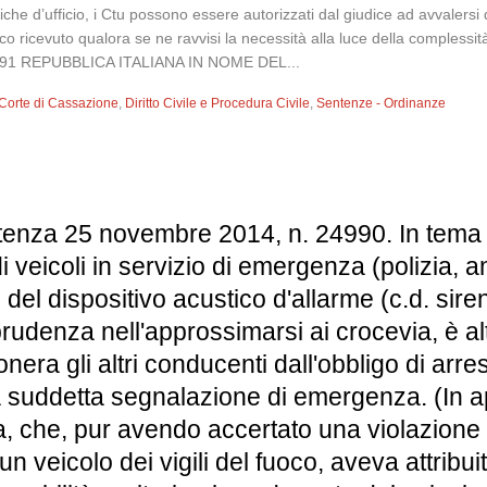
he d’ufficio, i Ctu possono essere autorizzati dal giudice ad avvalersi di 
co ricevuto qualora se ne ravvisi la necessità alla luce della complessi
 4191 REPUBBLICA ITALIANA IN NOME DEL...
Corte di Cassazione
,
Diritto Civile e Procedura Civile
,
Sentenze - Ordinanze
ntenza 25 novembre 2014, n. 24990. In tema d
i veicoli in servizio di emergenza (polizia, a
del dispositivo acustico d'allarme (c.d. si
udenza nell'approssimarsi ai crocevia, è alt
era gli altri conducenti dall'obbligo di ar
 suddetta segnalazione di emergenza. (In app
, che, pur avendo accertato una violazione 
 veicolo dei vigili del fuoco, aveva attribuit