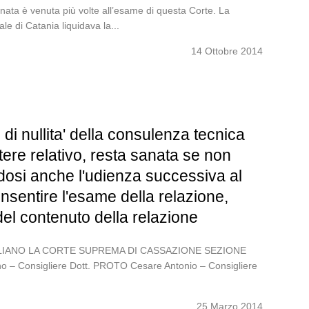
ata è venuta più volte all’esame di questa Corte. La
le di Catania liquidava la...
14 Ottobre 2014
i nullita' della consulenza tecnica
ttere relativo, resta sanata se non
ndosi anche l'udienza successiva al
onsentire l'esame della relazione,
el contenuto della relazione
 ITALIANO LA CORTE SUPREMA DI CASSAZIONE SEZIONE
no – Consigliere Dott. PROTO Cesare Antonio – Consigliere
25 Marzo 2014