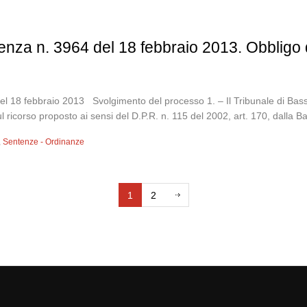
tenza n. 3964 del 18 febbraio 2013. Obbligo 
el 18 febbraio 2013 Svolgimento del processo 1. – Il Tribunale di Ba
ricorso proposto ai sensi del D.P.R. n. 115 del 2002, art. 170, dalla B
,
Sentenze - Ordinanze
1
2