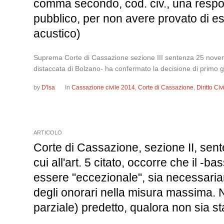
comma secondo, cod. civ., una respons
pubblico, per non avere provato di e
acustico)
Suprema Corte di Cassazione sezione III sentenza 25 novem
distaccata di Bolzano- ha confermato la decisione di primo gr
by
D'Isa
In
Cassazione civile 2014
,
Corte di Cassazione
,
Diritto Ci
ARTICOLO
Corte di Cassazione, sezione II, senten
cui all'art. 5 citato, occorre che il -
essere "eccezionale", sia necessaria
degli onorari nella misura massima. 
parziale) predetto, qualora non sia s