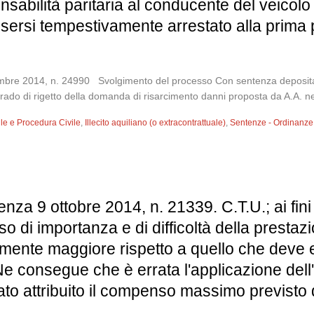
abilità paritaria al conducente del veicolo
ssersi tempestivamente arrestato alla prima 
bre 2014, n. 24990 Svolgimento del processo Con sentenza depositata 
ado di rigetto della domanda di risarcimento danni proposta da A.A. nei 
vile e Procedura Civile
,
Illecito aquiliano (o extracontrattuale)
,
Sentenze - Ordinanze
za 9 ottobre 2014, n. 21339. C.T.U.; ai fini d
basso di importanza e di difficoltà della prest
mente maggiore rispetto a quello che deve 
Ne consegue che è errata l'applicazione de
tato attribuito il compenso massimo previsto 