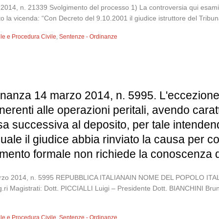
2014, n. 21339 Svolgimento del processo 1) La controversia qui esamin
la vicenda: “Con Decreto del 9.10.2001 il giudice istruttore del Tribuna
vile e Procedura Civile
,
Sentenze - Ordinanze
inanza 14 marzo 2014, n. 5995. L'eccezione d
 inerenti alle operazioni peritali, avendo cara
fesa successiva al deposito, per tale intende
quale il giudice abbia rinviato la causa per c
imento formale non richiede la conoscenza d
4 marzo 2014, n. 5995 REPUBBLICA ITALIANAIN NOME DEL POPOLO
 Magistrati: Dott. PICCIALLI Luigi – Presidente Dott. BIANCHINI Bru
vile e Procedura Civile
,
Sentenze - Ordinanze