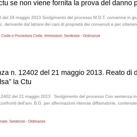
ctu se non viene fornita la prova del danno per
del 24 maggio 2013 Svolgimento del processo M.D.T. convenne in giudi
.c. derivante dal latrare dei cani di proprietà dei convenuti e per ottenere
to Civile e Procedura Civile
,
Immissioni
,
Sentenze - Ordinanze
za n. 12402 del 21 maggio 2013. Reato di d
lsa” la Ctu
 12402 del 21 maggio 2013 Svolgimento del processo Con sentenza in da
fronti dell’avv. B.G. per affermazioni ritenute diffamatorie, contenute n
enale
,
Sentenze - Ordinanze