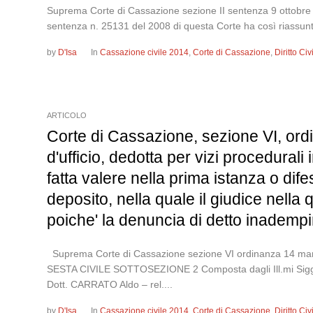
Suprema Corte di Cassazione sezione II sentenza 9 ottobre 
sentenza n. 25131 del 2008 di questa Corte ha così riassunto 
by
D'Isa
In
Cassazione civile 2014
,
Corte di Cassazione
,
Diritto Ci
ARTICOLO
Corte di Cassazione, sezione VI, ord
d'ufficio, dedotta per vizi procedurali
fatta valere nella prima istanza o di
deposito, nella quale il giudice nella 
poiche' la denuncia di detto inademp
Suprema Corte di Cassazione sezione VI ordinanza 1
SESTA CIVILE SOTTOSEZIONE 2 Composta dagli Ill.mi Sigg.ri
Dott. CARRATO Aldo – rel....
by
D'Isa
In
Cassazione civile 2014
,
Corte di Cassazione
,
Diritto Ci