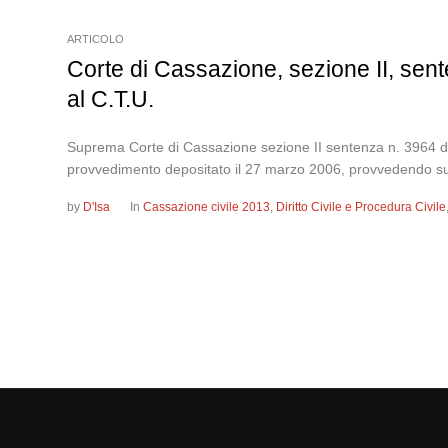
ARTICOLO
Corte di Cassazione, sezione II, sen
al C.T.U.
Suprema Corte di Cassazione sezione II sentenza n. 3964 d
provvedimento depositato il 27 marzo 2006, provvedendo sul 
by
D'Isa
In
Cassazione civile 2013
,
Diritto Civile e Procedura Civile