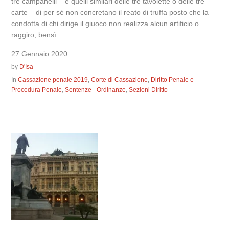
tre campanelli – e quelli similari delle tre tavolette o delle tre
carte – di per sè non concretano il reato di truffa posto che la
condotta di chi dirige il giuoco non realizza alcun artificio o
raggiro, bensì...
27 Gennaio 2020
by
D'Isa
In
Cassazione penale 2019
,
Corte di Cassazione
,
Diritto Penale e
Procedura Penale
,
Sentenze - Ordinanze
,
Sezioni Diritto