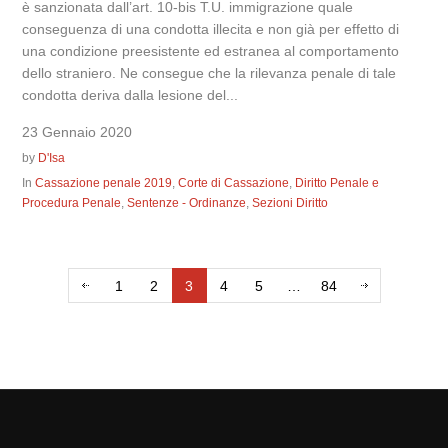
è sanzionata dall’art. 10-bis T.U. immigrazione quale
conseguenza di una condotta illecita e non già per effetto di
una condizione preesistente ed estranea al comportamento
dello straniero. Ne consegue che la rilevanza penale di tale
condotta deriva dalla lesione del...
23 Gennaio 2020
by
D'Isa
In
Cassazione penale 2019
,
Corte di Cassazione
,
Diritto Penale e
Procedura Penale
,
Sentenze - Ordinanze
,
Sezioni Diritto
1
2
3
4
5
…
84