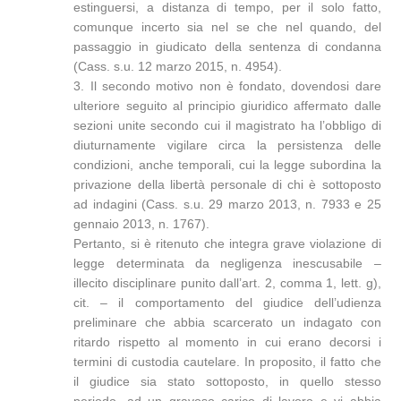
estinguersi, a distanza di tempo, per il solo fatto,
comunque incerto sia nel se che nel quando, del
passaggio in giudicato della sentenza di condanna
(Cass. s.u. 12 marzo 2015, n. 4954).
3. Il secondo motivo non è fondato, dovendosi dare
ulteriore seguito al principio giuridico affermato dalle
sezioni unite secondo cui il magistrato ha l’obbligo di
diuturnamente vigilare circa la persistenza delle
condizioni, anche temporali, cui la legge subordina la
privazione della libertà personale di chi è sottoposto
ad indagini (Cass. s.u. 29 marzo 2013, n. 7933 e 25
gennaio 2013, n. 1767).
Pertanto, si è ritenuto che integra grave violazione di
legge determinata da negligenza inescusabile –
illecito disciplinare punito dall’art. 2, comma 1, lett. g),
cit. – il comportamento del giudice dell’udienza
preliminare che abbia scarcerato un indagato con
ritardo rispetto al momento in cui erano decorsi i
termini di custodia cautelare. In proposito, il fatto che
il giudice sia stato sottoposto, in quello stesso