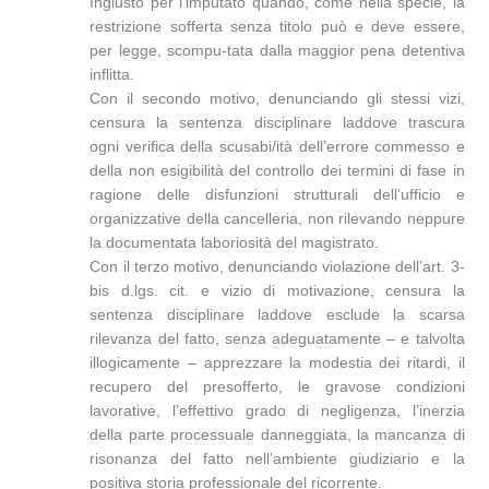
Ingiusto per l’imputato quando, come nella specie, la
restrizione sofferta senza titolo può e deve essere,
per legge, scompu-tata dalla maggior pena detentiva
inflitta.
Con il secondo motivo, denunciando gli stessi vizi,
censura la sentenza disciplinare laddove trascura
ogni verifica della scusabi/ità dell’errore commesso e
della non esigibilità del controllo dei termini di fase in
ragione delle disfunzioni strutturali dell’ufficio e
organizzative della cancelleria, non rilevando neppure
la documentata laboriosità del magistrato.
Con il terzo motivo, denunciando violazione dell’art. 3-
bis d.lgs. cit. e vizio di motivazione, censura la
sentenza disciplinare laddove esclude la scarsa
rilevanza del fatto, senza adeguatamente – e talvolta
illogicamente – apprezzare la modestia dei ritardi, il
recupero del presofferto, le gravose condizioni
lavorative, l’effettivo grado di negligenza, l’inerzia
della parte processuale danneggiata, la mancanza di
risonanza del fatto nell’ambiente giudiziario e la
positiva storia professionale del ricorrente.