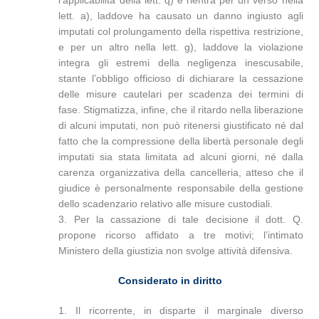
l’applicabilità della lett. q) e rientra per un verso nella
lett. a), laddove ha causato un danno ingiusto agli
imputati col prolungamento della rispettiva restrizione,
e per un altro nella lett. g), laddove la violazione
integra gli estremi della negligenza inescusabile,
stante l’obbligo officioso di dichiarare la cessazione
delle misure cautelari per scadenza dei termini di
fase. Stigmatizza, infine, che il ritardo nella liberazione
di alcuni imputati, non può ritenersi giustificato né dal
fatto che la compressione della libertà personale degli
imputati sia stata limitata ad alcuni giorni, né dalla
carenza organizzativa della cancelleria, atteso che il
giudice è personalmente responsabile della gestione
dello scadenzario relativo alle misure custodiali.
3. Per la cassazione di tale decisione il dott. Q.
propone ricorso affidato a tre motivi; l’intimato
Ministero della giustizia non svolge attività difensiva.
Considerato in diritto
1. Il ricorrente, in disparte il marginale diverso