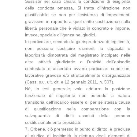
Sussiste nel caso chiara la condizione di esigibilità
della condotta omessa, Si tratta d’infrazione non
giustificabile se non per l’esistenza di impedimenti
gravissimi in rapporto a quel diritto costituzionale alla
libertà personale che è violato in concreto e impone,
invece, speciale diligenza nei giudici.
In particolare, secondo la giurisprudenza di legittimità,
non possono costituire esimenti la capacità e
laboriosità dimostrata dal magistrato incolpato nelle
altre attività giudiziarie o l’unicità dell’episodio
contestato e accertato ovvero particolari condizioni
lavorative gravose e/o strutturalmente disorganizzate
(Cass. s.u. ult. cit. e 12 gennaio 2011, n. 507).
Né, In tesi generale, vale addurre la posizione
funzionale di supplente non potendo la natura
transitoria dell’incarico essere di per sé stessa causa
di giustificazione nella comparazione con la
salvaguardia di diritti assoluti della persona
costituzionalmente presidiati.
7. Orbene, ciò premesso in punto di diritto, è preclusa
al giudice di legittimità la rilettura degli elementi di