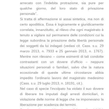
arrecato con l’indebita protrazione, sia pure per
qualche giorno, del loro stato di privazione
personale”.
Si tratta di affermazione sì assai sintetica, ma non di
certo apodittica. Essa è logicamente e giuridicamente
correlata, innanzitutto, al rilievo che ogni magistrato è
tenuto a vigilare sul permanere delle condizioni cui la
legge subordina la privazione della libertà personale
dei soggetti da lui indagati (vedasi cit. Cass. s.u. 29
marzo 2013, n. 7933 e 25 gennaio 2013, n. 1767).
Mentre non rilevano – come esimenti di tali condotte
contrastanti con un dovere d’ufficio – neppure
situazioni personali o familiari, salvo che la natura
eccezionale di queste ultime circostanze abbia
impedito l’ordinario lavoro del magistrato medesimo
(Cass. s.u. 29 luglio 2013, n. 18191, cit.).
Nel caso di specie l’incolpato ha violato il suo dovere
di liberare tre imputati dagli arresti domiciliari, in
violazione delle norme di legge che ne imponevano la
liberazione per scadenza dei termini.