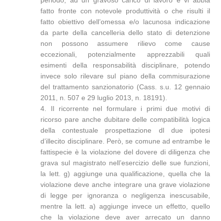
periodo, ad un gravoso carico di lavoro e vi abbia
fatto fronte con notevole produttività o che risulti il
fatto obiettivo dell’omessa e/o lacunosa indicazione
da parte della cancelleria dello stato di detenzione
non possono assumere rilievo come cause
eccezionali, potenzialmente apprezzabili quali
esimenti della responsabilità disciplinare, potendo
invece solo rilevare sul piano della commisurazione
del trattamento sanzionatorio (Cass. s.u. 12 gennaio
2011, n. 507 e 29 luglio 2013, n. 18191).
4. Il ricorrente nel formulare i primi due motivi di
ricorso pare anche dubitare delle compatibilità logica
della contestuale prospettazione dl due ipotesi
d’illecito disciplinare. Però, se comune ad entrambe le
fattispecie è la violazione del dovere di diligenza che
grava sul magistrato nell’esercizio delle sue funzioni,
la lett. g) aggiunge una qualificazione, quella che la
violazione deve anche integrare una grave violazione
di legge per ignoranza o negligenza inescusabile,
mentre la lett. a) aggiunge invece un effetto, quello
che la violazione deve aver arrecato un danno