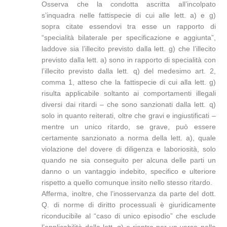
Osserva che la condotta ascritta all’incolpato
s’inquadra nelle fattispecie di cui alle lett. a) e g)
sopra citate essendovi tra esse un rapporto di
“specialità bilaterale per specificazione e aggiunta”,
laddove sia l’illecito previsto dalla lett. g) che l’illecito
previsto dalla lett. a) sono in rapporto di specialità con
l’illecito previsto dalla lett. q) del medesimo art. 2,
comma 1, atteso che la fattispecie di cui alla lett. g)
risulta applicabile soltanto ai comportamenti illegali
diversi dai ritardi – che sono sanzionati dalla lett. q)
solo in quanto reiterati, oltre che gravi e ingiustificati –
mentre un unico ritardo, se grave, può essere
certamente sanzionato a norma della lett. a), quale
violazione del dovere di diligenza e laboriosità, solo
quando ne sia conseguito per alcuna delle parti un
danno o un vantaggio indebito, specifico e ulteriore
rispetto a quello comunque insito nello stesso ritardo.
Afferma, inoltre, che l’inosservanza da parte del dott.
Q. di norme di diritto processuali è giuridicamente
riconducibile al “caso di unico episodio” che esclude