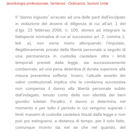
deontologia professionale
,
Sentenze - Ordinanze
,
Sezioni Unite
Il “danno ingiusto” arrecato ad una delle parti dall’incolpato
in violazione del dovere di diligenza di cui all’art. 1 del
d.lgs. 23 febbraio 2006, n. 109, idoneo ad integrare la
fattispecie normativa di cui al successivo art. 2, comma 1,
lett. a), non viene meno allorquando l’imputato,
illegittimamente privato della libertà personale a seguito di
una permanenza in custodia cautelare oltre i limiti
temporali previsti dalla legge, sia successivamente
condannato ad una pena detentiva di durata superiore alla
misura preventiva sofferta. Invero, l’attuale assetto dei
valori costituzionali implica che la condanna successiva
non compensa il danno alla libertà personale subito
dall’indagato, tenuto conto della non identità dei beni
giuridici tutelati. Peraltro, il danno si determina nel
momento e per tutto il periodo in cui vengono superati i
limiti massimi di custodia cautelare fissati dalla legge e non
può poi estinguersi, a distanza di tempo, per il solo fatto,
comunque incerto sia nel se che nel quando, del