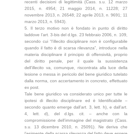
recenti decisioni di legittimità (Cass. s.u. 12 marzo
2015, n. 4954; 21 maggio 2014, n. 11228; 27
novembre 2013, n. 26548; 22 aprile 2013, n. 9691; 11
marzo 2013, n. 5943).
5. Il terzo motivo non è fondato in punto di diritto
laddove l’art. 3-bis del d.lgs. 23 febbraio 2006, n. 109,
secondo cui “l’illecito disciplinare non è configurabile
quando il fatto è di scarsa rilevanza”, introduce nella
materia disciplinare il principio di offensività, proprio
del diritto penale, per il quale la sussistenza
dell’illecito va, comunque, riscontrata alla luce della
lesione o messa in pericolo del bene giuridico tutelato
dalla norma, con accertamento in concreto, effettuato
ex post.
Tale bene giuridico va considerato unico per tutte le
ipotesi di illecito disciplinare ed è Identificabile –
secondo quanto emerge dall’art. 3, lett. h), e dall’art.
4, lett. d), del d.lgs. cit. – anche con la
compromissione dell’immagine del magistrato (Cass.
s.u. 13 dicembre 2010, n. 25091). Ne deriva che
l’esimente della scarsa rilevanza del fatto deve essere