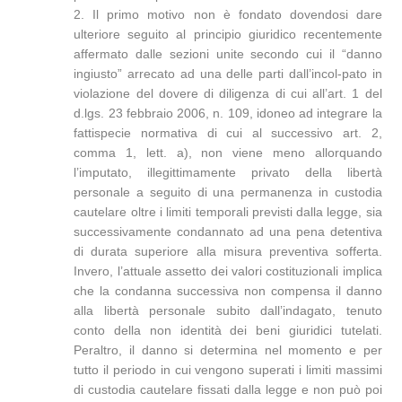
2. Il primo motivo non è fondato dovendosi dare
ulteriore seguito al principio giuridico recentemente
affermato dalle sezioni unite secondo cui il “danno
ingiusto” arrecato ad una delle parti dall’incol-pato in
violazione del dovere di diligenza di cui all’art. 1 del
d.lgs. 23 febbraio 2006, n. 109, idoneo ad integrare la
fattispecie normativa di cui al successivo art. 2,
comma 1, lett. a), non viene meno allorquando
l’imputato, illegittimamente privato della libertà
personale a seguito di una permanenza in custodia
cautelare oltre i limiti temporali previsti dalla legge, sia
successivamente condannato ad una pena detentiva
di durata superiore alla misura preventiva sofferta.
Invero, l’attuale assetto dei valori costituzionali implica
che la condanna successiva non compensa il danno
alla libertà personale subito dall’indagato, tenuto
conto della non identità dei beni giuridici tutelati.
Peraltro, il danno si determina nel momento e per
tutto il periodo in cui vengono superati i limiti massimi
di custodia cautelare fissati dalla legge e non può poi