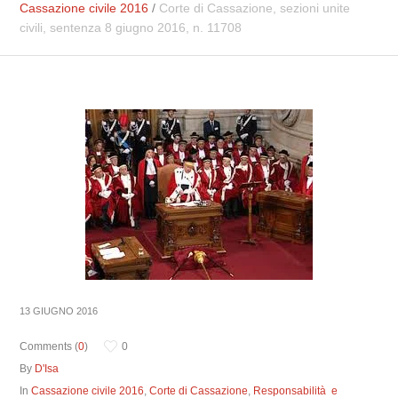
Cassazione civile 2016
/
Corte di Cassazione, sezioni unite
civili, sentenza 8 giugno 2016, n. 11708
13 GIUGNO 2016
Comments (
0
)
0
By
D'Isa
In
Cassazione civile 2016
,
Corte di Cassazione
,
Responsabilità e