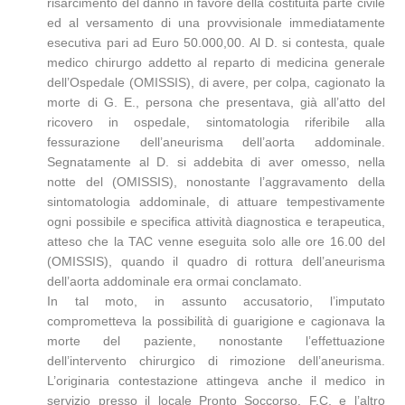
risarcimento del danno in favore della costituita parte civile
ed al versamento di una provvisionale immediatamente
esecutiva pari ad Euro 50.000,00. Al D. si contesta, quale
medico chirurgo addetto al reparto di medicina generale
dell’Ospedale (OMISSIS), di avere, per colpa, cagionato la
morte di G. E., persona che presentava, già all’atto del
ricovero in ospedale, sintomatologia riferibile alla
fessurazione dell’aneurisma dell’aorta addominale.
Segnatamente al D. si addebita di aver omesso, nella
notte del (OMISSIS), nonostante l’aggravamento della
sintomatologia addominale, di attuare tempestivamente
ogni possibile e specifica attività diagnostica e terapeutica,
atteso che la TAC venne eseguita solo alle ore 16.00 del
(OMISSIS), quando il quadro di rottura dell’aneurisma
dell’aorta addominale era ormai conclamato.
In tal moto, in assunto accusatorio, l’imputato
comprometteva la possibilità di guarigione e cagionava la
morte del paziente, nonostante l’effettuazione
dell’intervento chirurgico di rimozione dell’aneurisma.
L’originaria contestazione attingeva anche il medico in
servizio presso il locale Pronto Soccorso, F.C. e l’altro