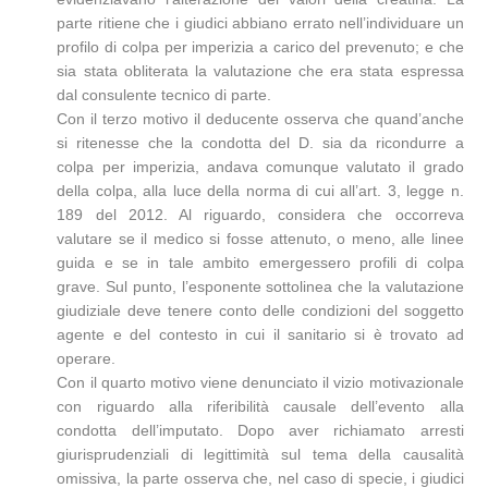
parte ritiene che i giudici abbiano errato nell’individuare un
profilo di colpa per imperizia a carico del prevenuto; e che
sia stata obliterata la valutazione che era stata espressa
dal consulente tecnico di parte.
Con il terzo motivo il deducente osserva che quand’anche
si ritenesse che la condotta del D. sia da ricondurre a
colpa per imperizia, andava comunque valutato il grado
della colpa, alla luce della norma di cui all’art. 3, legge n.
189 del 2012. Al riguardo, considera che occorreva
valutare se il medico si fosse attenuto, o meno, alle linee
guida e se in tale ambito emergessero profili di colpa
grave. Sul punto, l’esponente sottolinea che la valutazione
giudiziale deve tenere conto delle condizioni del soggetto
agente e del contesto in cui il sanitario si è trovato ad
operare.
Con il quarto motivo viene denunciato il vizio motivazionale
con riguardo alla riferibilità causale dell’evento alla
condotta dell’imputato. Dopo aver richiamato arresti
giurisprudenziali di legittimità sul tema della causalità
omissiva, la parte osserva che, nel caso di specie, i giudici