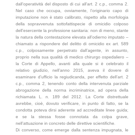
dall’operatività del disposto di cui all’art. 2 c.p., comma 2.
Nel caso che occupa, ovviamente, l’originario capo di
imputazione non è stato calibrato, rispetto alla morfologia
della sopravvenuta sottofattispecie di omicidio colposo
dell’esercente la professione sanitaria: non di meno, stante
la natura della contestazione elevata all’odierno imputato –
chiamato a rispondere del delitto di omicidio ex art. 589
c.p., colposamente perpetrato dall’agente, in assunto,
proprio nella sua qualità di medico chirurgo ospedaliero –
la Corte di Appello, avanti alla quale si è celebrato il
relativo giudizio, nell’anno 2015, aveva il dovere di
esaminare d’ufficio la regiudicanda, per effetto dell’art. 2
c.p., comma 2, tenendo conto della intervenuta parziale
abrogazione della norma incriminatrice, ad opera della
richiamata L. n. 189 del 2012. La Corte distrettuale
avrebbe, cioè, dovuto verificare, in punto di fatto, se la
condotta poteva dirsi aderente ad accreditate linee guida;
e se la stessa fosse connotata da colpa grave,
nell’attuazione in concreto delle direttive scientifiche.
Di converso, come emerge dalla sentenza impugnata, le