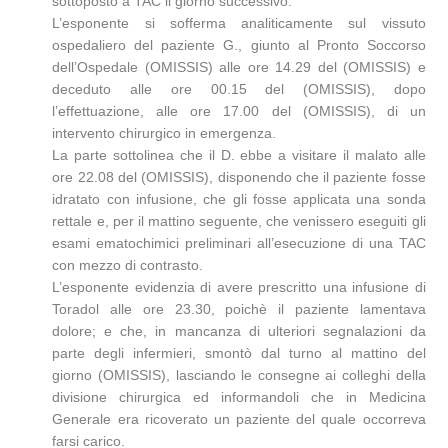
sottoposto a TAC il giorno successivo.
L’esponente si sofferma analiticamente sul vissuto
ospedaliero del paziente G., giunto al Pronto Soccorso
dell’Ospedale (OMISSIS) alle ore 14.29 del (OMISSIS) e
deceduto alle ore 00.15 del (OMISSIS), dopo
l’effettuazione, alle ore 17.00 del (OMISSIS), di un
intervento chirurgico in emergenza.
La parte sottolinea che il D. ebbe a visitare il malato alle
ore 22.08 del (OMISSIS), disponendo che il paziente fosse
idratato con infusione, che gli fosse applicata una sonda
rettale e, per il mattino seguente, che venissero eseguiti gli
esami ematochimici preliminari all’esecuzione di una TAC
con mezzo di contrasto.
L’esponente evidenzia di avere prescritto una infusione di
Toradol alle ore 23.30, poichè il paziente lamentava
dolore; e che, in mancanza di ulteriori segnalazioni da
parte degli infermieri, smontò dal turno al mattino del
giorno (OMISSIS), lasciando le consegne ai colleghi della
divisione chirurgica ed informandoli che in Medicina
Generale era ricoverato un paziente del quale occorreva
farsi carico.