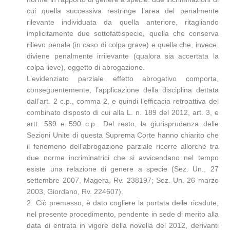
cui quella successiva restringe l’area del penalmente
rilevante individuata da quella anteriore, ritagliando
implicitamente due sottofattispecie, quella che conserva
rilievo penale (in caso di colpa grave) e quella che, invece,
diviene penalmente irrilevante (qualora sia accertata la
colpa lieve), oggetto di abrogazione.
L’evidenziato parziale effetto abrogativo comporta,
conseguentemente, l’applicazione della disciplina dettata
dall’art. 2 c.p., comma 2, e quindi l’efficacia retroattiva del
combinato disposto di cui alla L. n. 189 del 2012, art. 3, e
artt. 589 e 590 c.p.. Del resto, la giurisprudenza delle
Sezioni Unite di questa Suprema Corte hanno chiarito che
il fenomeno dell’abrogazione parziale ricorre allorchè tra
due norme incriminatrici che si avvicendano nel tempo
esiste una relazione di genere a specie (Sez. Un., 27
settembre 2007, Magera, Rv. 238197; Sez. Un. 26 marzo
2003, Giordano, Rv. 224607).
2. Ciò premesso, è dato cogliere la portata delle ricadute,
nel presente procedimento, pendente in sede di merito alla
data di entrata in vigore della novella del 2012, derivanti