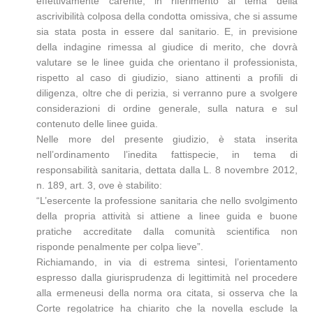
effettivamente carente, in riferimento al tema della
ascrivibilità colposa della condotta omissiva, che si assume
sia stata posta in essere dal sanitario. E, in previsione
della indagine rimessa al giudice di merito, che dovrà
valutare se le linee guida che orientano il professionista,
rispetto al caso di giudizio, siano attinenti a profili di
diligenza, oltre che di perizia, si verranno pure a svolgere
considerazioni di ordine generale, sulla natura e sul
contenuto delle linee guida.
Nelle more del presente giudizio, è stata inserita
nell’ordinamento l’inedita fattispecie, in tema di
responsabilità sanitaria, dettata dalla L. 8 novembre 2012,
n. 189, art. 3, ove è stabilito:
“L’esercente la professione sanitaria che nello svolgimento
della propria attività si attiene a linee guida e buone
pratiche accreditate dalla comunità scientifica non
risponde penalmente per colpa lieve”.
Richiamando, in via di estrema sintesi, l’orientamento
espresso dalla giurisprudenza di legittimità nel procedere
alla ermeneusi della norma ora citata, si osserva che la
Corte regolatrice ha chiarito che la novella esclude la