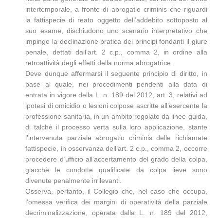
intertemporale, a fronte di abrogatio criminis che riguardi
la fattispecie di reato oggetto dell’addebito sottoposto al
suo esame, dischiudono uno scenario interpretativo che
impinge la declinazione pratica dei principi fondanti il giure
penale, dettati dall’art. 2 c.p., comma 2, in ordine alla
retroattività degli effetti della norma abrogatrice.
Deve dunque affermarsi il seguente principio di diritto, in
base al quale, nei procedimenti pendenti alla data di
entrata in vigore della L. n. 189 del 2012, art. 3, relativi ad
ipotesi di omicidio o lesioni colpose ascritte all’esercente la
professione sanitaria, in un ambito regolato da linee guida,
di talchè il processo verta sulla loro applicazione, stante
l’intervenuta parziale abrogatio criminis delle richiamate
fattispecie, in osservanza dell’art. 2 c.p., comma 2, occorre
procedere d’ufficio all’accertamento del grado della colpa,
giacchè le condotte qualificate da colpa lieve sono
divenute penalmente irrilevanti.
Osserva, pertanto, il Collegio che, nel caso che occupa,
l’omessa verifica dei margini di operatività della parziale
decriminalizzazione, operata dalla L. n. 189 del 2012,