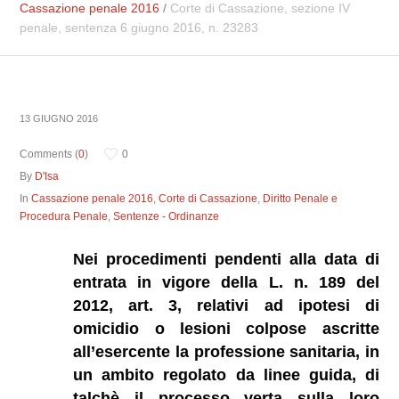
Cassazione penale 2016
/
Corte di Cassazione, sezione IV
penale, sentenza 6 giugno 2016, n. 23283
13 GIUGNO 2016
Comments (
0
)
0
By
D'Isa
In
Cassazione penale 2016
,
Corte di Cassazione
,
Diritto Penale e
Procedura Penale
,
Sentenze - Ordinanze
Nei procedimenti pendenti alla data di
entrata in vigore della L. n. 189 del
2012, art. 3, relativi ad ipotesi di
omicidio o lesioni colpose ascritte
all’esercente la professione sanitaria, in
un ambito regolato da linee guida, di
talchè il processo verta sulla loro