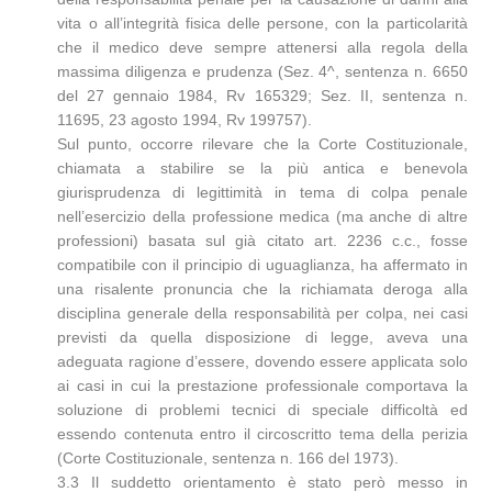
vita o all’integrità fisica delle persone, con la particolarità
che il medico deve sempre attenersi alla regola della
massima diligenza e prudenza (Sez. 4^, sentenza n. 6650
del 27 gennaio 1984, Rv 165329; Sez. II, sentenza n.
11695, 23 agosto 1994, Rv 199757).
Sul punto, occorre rilevare che la Corte Costituzionale,
chiamata a stabilire se la più antica e benevola
giurisprudenza di legittimità in tema di colpa penale
nell’esercizio della professione medica (ma anche di altre
professioni) basata sul già citato art. 2236 c.c., fosse
compatibile con il principio di uguaglianza, ha affermato in
una risalente pronuncia che la richiamata deroga alla
disciplina generale della responsabilità per colpa, nei casi
previsti da quella disposizione di legge, aveva una
adeguata ragione d’essere, dovendo essere applicata solo
ai casi in cui la prestazione professionale comportava la
soluzione di problemi tecnici di speciale difficoltà ed
essendo contenuta entro il circoscritto tema della perizia
(Corte Costituzionale, sentenza n. 166 del 1973).
3.3 Il suddetto orientamento è stato però messo in