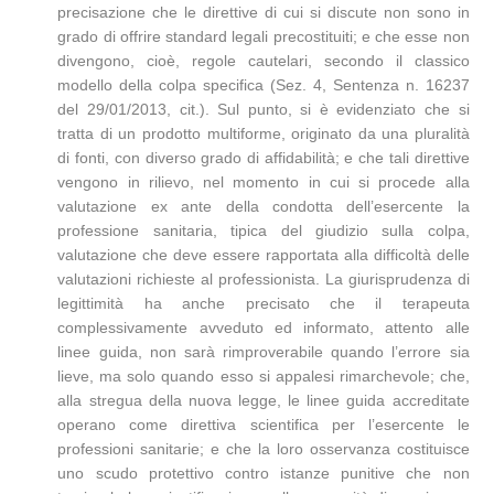
precisazione che le direttive di cui si discute non sono in
grado di offrire standard legali precostituiti; e che esse non
divengono, cioè, regole cautelari, secondo il classico
modello della colpa specifica (Sez. 4, Sentenza n. 16237
del 29/01/2013, cit.). Sul punto, si è evidenziato che si
tratta di un prodotto multiforme, originato da una pluralità
di fonti, con diverso grado di affidabilità; e che tali direttive
vengono in rilievo, nel momento in cui si procede alla
valutazione ex ante della condotta dell’esercente la
professione sanitaria, tipica del giudizio sulla colpa,
valutazione che deve essere rapportata alla difficoltà delle
valutazioni richieste al professionista. La giurisprudenza di
legittimità ha anche precisato che il terapeuta
complessivamente avveduto ed informato, attento alle
linee guida, non sarà rimproverabile quando l’errore sia
lieve, ma solo quando esso si appalesi rimarchevole; che,
alla stregua della nuova legge, le linee guida accreditate
operano come direttiva scientifica per l’esercente le
professioni sanitarie; e che la loro osservanza costituisce
uno scudo protettivo contro istanze punitive che non