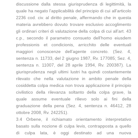
discussione dalla stessa giurisprudenza di legittimità, la
quale ha negato l’applicabilità del principio di cui all’articolo
2236 cod. civ. al diritto penale, affermando che in questa
materia avrebbero dovuto trovare esclusivo accoglimento
gli ordinari criteri di valutazione della colpa di cui all’art. 43
c.p., secondo il parametro consueto dell’homo eiusdem
professionis et condicionis, arricchito delle eventuali
maggiori conoscenze dell’agente concreto. (Sez. 4,
sentenza n. 11733, del 2 giugno 1987, Rv. 177085; Sez. 4,
sentenza n. 11007, del 28 aprile 1994, Rv. 200387). La
giurisprudenza negli ultimi lustri ha quindi costantemente
rilevato che nella valutazione in ambito penale della
cosiddetta colpa medica non trova applicazione il principio
civilistico della rilevanza soltanto della colpa grave, la
quale assume eventuale rilievo solo ai fini della
graduazione della pena (Sez. 4, sentenza n. 46412, 28
ottobre 2008, Rv. 242251).
3.4 Orbene, il richiamato orientamento interpretativo
basato sulla nozione di culpa levis, contrapposta a quello
di culpa lata, è oggi destinato ad una nuova