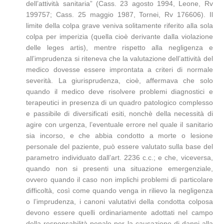
dell’attività sanitaria” (Cass. 23 agosto 1994, Leone, Rv
199757; Cass. 25 maggio 1987, Tornei, Rv 176606). Il
limite della colpa grave veniva solitamente riferito alla sola
colpa per imperizia (quella cioè derivante dalla violazione
delle leges artis), mentre rispetto alla negligenza e
all’imprudenza si riteneva che la valutazione dell’attività del
medico dovesse essere improntata a criteri di normale
severità. La giurisprudenza, cioè, affermava che solo
quando il medico deve risolvere problemi diagnostici e
terapeutici in presenza di un quadro patologico complesso
e passibile di diversificati esiti, nonchè della necessità di
agire con urgenza, l’eventuale errore nel quale il sanitario
sia incorso, e che abbia condotto a morte o lesione
personale del paziente, può essere valutato sulla base del
parametro individuato dall’art. 2236 c.c.; e che, viceversa,
quando non si presenti una situazione emergenziale,
ovvero quando il caso non implichi problemi di particolare
difficoltà, così come quando venga in rilievo la negligenza
o l’imprudenza, i canoni valutativi della condotta colposa
devono essere quelli ordinariamente adottati nel campo
della responsabilità penale per la causazione di danni alla