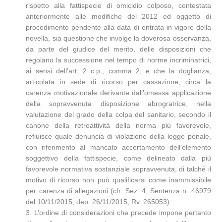
rispetto alla fattispecie di omicidio colposo, contestata
anteriormente alle modifiche del 2012 ed oggetto di
procedimento pendente alla data di entrata in vigore della
novella, sia questione che involge la doverosa osservanza,
da parte del giudice del merito, delle disposizioni che
regolano la successione nel tempo di norme incriminatrici,
ai sensi dell’art. 2 c.p., comma 2; e che la doglianza,
articolata in sede di ricorso per cassazione, circa la
carenza motivazionale derivante dall’omessa applicazione
della sopravvenuta disposizione abrogratrice, nella
valutazione del grado della colpa del sanitario, secondo il
canone della retroattività della norma più favorevole,
refluisce quale denuncia di violazione della legge penale,
con riferimento al mancato accertamento dell’elemento
soggettivo della fattispecie, come delineato dalla più
favorevole normativa sostanziale sopravvenuta, di talchè il
motivo di ricorso non può qualificarsi come inammissibile
per carenza di allegazioni (cfr. Sez. 4, Sentenza n. 46979
del 10/11/2015, dep. 26/11/2015, Rv. 265053).
3. L’ordine di considerazioni che precede impone pertanto