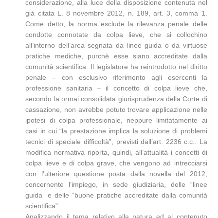
considerazione, alla luce della disposizione contenuta nel
già citata L. 8 novembre 2012, n. 189, art. 3, comma 1.
Come detto, la norma esclude la rilevanza penale delle
condotte connotate da colpa lieve, che si collochino
all’interno dell’area segnata da linee guida o da virtuose
pratiche mediche, purchè esse siano accreditate dalla
comunità scientifica. Il legislatore ha reintrodotto nel diritto
penale – con esclusivo riferimento agli esercenti la
professione sanitaria – il concetto di colpa lieve che,
secondo la ormai consolidata giurisprudenza della Corte di
cassazione, non avrebbe potuto trovare applicazione nelle
ipotesi di colpa professionale, neppure limitatamente ai
casi in cui “la prestazione implica la soluzione di problemi
tecnici di speciale difficoltà”, previsti dall’art. 2236 c.c.. La
modifica normativa riporta, quindi, all’attualità i concetti di
colpa lieve e di colpa grave, che vengono ad intrecciarsi
con l’ulteriore questione posta dalla novella del 2012,
concernente l’impiego, in sede giudiziaria, delle “linee
guida” e delle “buone pratiche accreditate dalla comunità
scientifica”.
Analizzando il tema relativo alla natura ed al contenuto