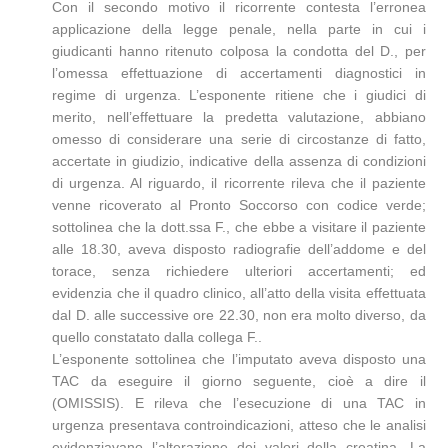
Con il secondo motivo il ricorrente contesta l’erronea
applicazione della legge penale, nella parte in cui i
giudicanti hanno ritenuto colposa la condotta del D., per
l’omessa effettuazione di accertamenti diagnostici in
regime di urgenza. L’esponente ritiene che i giudici di
merito, nell’effettuare la predetta valutazione, abbiano
omesso di considerare una serie di circostanze di fatto,
accertate in giudizio, indicative della assenza di condizioni
di urgenza. Al riguardo, il ricorrente rileva che il paziente
venne ricoverato al Pronto Soccorso con codice verde;
sottolinea che la dott.ssa F., che ebbe a visitare il paziente
alle 18.30, aveva disposto radiografie dell’addome e del
torace, senza richiedere ulteriori accertamenti; ed
evidenzia che il quadro clinico, all’atto della visita effettuata
dal D. alle successive ore 22.30, non era molto diverso, da
quello constatato dalla collega F..
L’esponente sottolinea che l’imputato aveva disposto una
TAC da eseguire il giorno seguente, cioè a dire il
(OMISSIS). E rileva che l’esecuzione di una TAC in
urgenza presentava controindicazioni, atteso che le analisi
evidenziavano l’alterazione dei valori della creatina. La