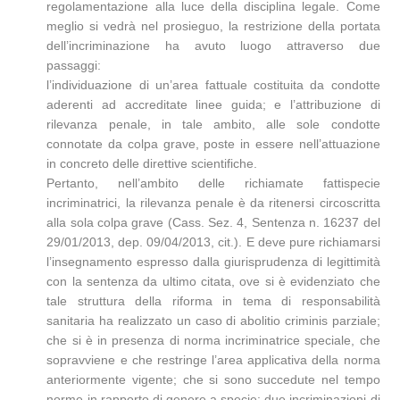
regolamentazione alla luce della disciplina legale. Come
meglio si vedrà nel prosieguo, la restrizione della portata
dell’incriminazione ha avuto luogo attraverso due
passaggi:
l’individuazione di un’area fattuale costituita da condotte
aderenti ad accreditate linee guida; e l’attribuzione di
rilevanza penale, in tale ambito, alle sole condotte
connotate da colpa grave, poste in essere nell’attuazione
in concreto delle direttive scientifiche.
Pertanto, nell’ambito delle richiamate fattispecie
incriminatrici, la rilevanza penale è da ritenersi circoscritta
alla sola colpa grave (Cass. Sez. 4, Sentenza n. 16237 del
29/01/2013, dep. 09/04/2013, cit.). E deve pure richiamarsi
l’insegnamento espresso dalla giurisprudenza di legittimità
con la sentenza da ultimo citata, ove si è evidenziato che
tale struttura della riforma in tema di responsabilità
sanitaria ha realizzato un caso di abolitio criminis parziale;
che si è in presenza di norma incriminatrice speciale, che
sopravviene e che restringe l’area applicativa della norma
anteriormente vigente; che si sono succedute nel tempo
norme in rapporto di genere a specie: due incriminazioni di