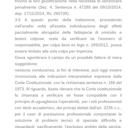
trovino la loro giustificazione nella necessità di sanzionare
penalmente (Sez. 4, Sentenza n. 47289 del 09/10/2014,
dep. 17/11/2014, Rv. 260739).
3.5 A questo punto della trattazione, procedendo
nell’analisi volta all’esatta individuazione degli effetti
parzialmente abrogativi delle fattispecie di omicidio e
lesioni colpose, resta da verificare se l’esonero di
responsabilità, per colpa lieve ex lege n. 189/2012, possa
essere limitato alla sola colpa per imperizia.
Giova sgombrare il campo da un possibile fattore di mera
suggestione:
nessuna conducenza, ai fini di interesse, può oggi essere
riconosciuta alle indicazioni interpretative espresse dalla
Corte Costituzionale, con la richiamata sentenza n. 166 del
1973. Al riguardo, basta rilevare che la Corte costituzionale
fu chiamata a verificare se fosse compatibile con il
principio di uguaglianza l’operatività, per i soli professionisti
con titolo accademico, dei principi dettati dall’art. 2236 c.c.,
per il caso di prestazione professionale comportante la
soluzione di problemi tecnici di speciale difficoltà e
riguardanti, pacificamente, l’esclusivo ambito della perizia;