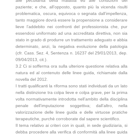
alle peculiarità della malattia ed alle condizioni del
paziente; e che, all’opposto, quanto più la vicenda risulti
problematica, oscura, equivoca o segnata dall’impellenza,
tanto maggiore dovrà essere la propensione a considerare
lieve l’addebito nei confronti del professionista che, pur
essendosi uniformato ad una accreditata direttiva, non sia
stato in grado di produrre un trattamento adeguato e abbia
determinato, anzi, la negativa evoluzione della patologia
(cfr. Cass. Sez. 4, Sentenza n. 16237 del 29/01/2013, dep.
09/04/2013, cit.).
3.2 Ci si sofferma ora sulla ulteriore questione relativa alla
natura ed al contenuto delle linee guida, richiamate dalla
novella del 2012.
I tratti qualificanti la riforma sono stati individuati da un lato
nella distinzione tra colpa lieve e colpa grave, per la prima
volta normativamente introdotta nell’ambito della disciplina
penale dell’imputazione soggettiva; dall’altro, nella
valorizzazione delle linee guida e delle virtuose pratiche
terapeutiche, purchè corroborate dal sapere scientifico.
Il tema relativo ai criteri con in quali, in sede giudiziaria, si
debba procedere alla verifica di conformità alla linee guida