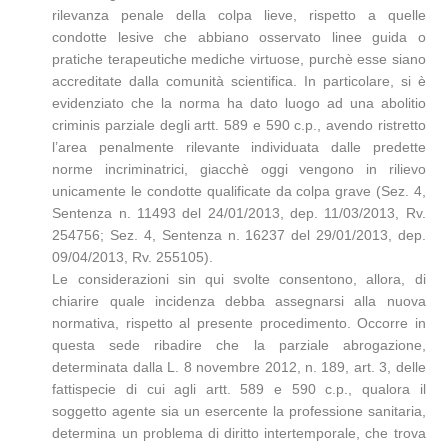
rilevanza penale della colpa lieve, rispetto a quelle
condotte lesive che abbiano osservato linee guida o
pratiche terapeutiche mediche virtuose, purchè esse siano
accreditate dalla comunità scientifica. In particolare, si è
evidenziato che la norma ha dato luogo ad una abolitio
criminis parziale degli artt. 589 e 590 c.p., avendo ristretto
l’area penalmente rilevante individuata dalle predette
norme incriminatrici, giacchè oggi vengono in rilievo
unicamente le condotte qualificate da colpa grave (Sez. 4,
Sentenza n. 11493 del 24/01/2013, dep. 11/03/2013, Rv.
254756; Sez. 4, Sentenza n. 16237 del 29/01/2013, dep.
09/04/2013, Rv. 255105).
Le considerazioni sin qui svolte consentono, allora, di
chiarire quale incidenza debba assegnarsi alla nuova
normativa, rispetto al presente procedimento. Occorre in
questa sede ribadire che la parziale abrogazione,
determinata dalla L. 8 novembre 2012, n. 189, art. 3, delle
fattispecie di cui agli artt. 589 e 590 c.p., qualora il
soggetto agente sia un esercente la professione sanitaria,
determina un problema di diritto intertemporale, che trova