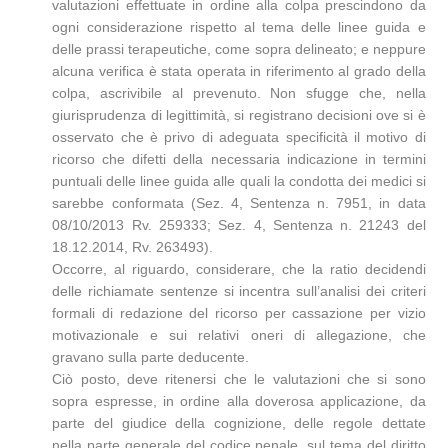
valutazioni effettuate in ordine alla colpa prescindono da
ogni considerazione rispetto al tema delle linee guida e
delle prassi terapeutiche, come sopra delineato; e neppure
alcuna verifica è stata operata in riferimento al grado della
colpa, ascrivibile al prevenuto. Non sfugge che, nella
giurisprudenza di legittimità, si registrano decisioni ove si è
osservato che è privo di adeguata specificità il motivo di
ricorso che difetti della necessaria indicazione in termini
puntuali delle linee guida alle quali la condotta dei medici si
sarebbe conformata (Sez. 4, Sentenza n. 7951, in data
08/10/2013 Rv. 259333; Sez. 4, Sentenza n. 21243 del
18.12.2014, Rv. 263493).
Occorre, al riguardo, considerare, che la ratio decidendi
delle richiamate sentenze si incentra sull’analisi dei criteri
formali di redazione del ricorso per cassazione per vizio
motivazionale e sui relativi oneri di allegazione, che
gravano sulla parte deducente.
Ciò posto, deve ritenersi che le valutazioni che si sono
sopra espresse, in ordine alla doverosa applicazione, da
parte del giudice della cognizione, delle regole dettate
nella parte generale del codice penale, sul tema del diritto