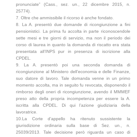
pronunciate” (Cass., sez. un., 22 dicembre 2015, n.
25774).
7. Oltre che ammissibile il ricorso è anche fondato.
8. La A. presentò due domande di ricongiunzione a fini
pensionistici. La prima fu accolta in parte riconoscendole
sette mesi e tre giorni di servizio, ma non il periodo dei
corso di laurea in quanto la domanda di riscatto era stata
presentata all’INPS pur in presenza di iscrizione alla
CPDEL.
9. La A. presentò poi una seconda domanda di
ricongiunzione al Ministero dell’economia e delle Finanze,
suo datore di lavoro. Tale domanda venne in un primo
momento accolta, ma in seguito fu revocata, disponendo il
rimborso degli oneri di ricongiunzione, avendo il MMMEF
preso atto della propria incompetenza per essere la A.
iscritta alla CPDEL. Di qui l’azione giudiziaria della
lavoratrice.
10.La Corte d’appello ha ritenuto sussistente la
giurisdizione ordinaria sulla base di Sez. un., n.
25039/2013. Tale decisione però riguarda un caso di