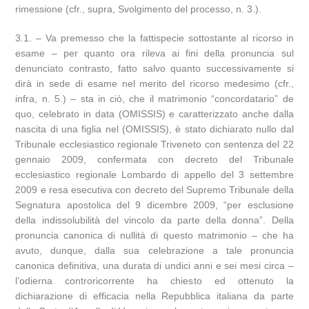
rimessione (cfr., supra, Svolgimento del processo, n. 3.).
3.1. – Va premesso che la fattispecie sottostante al ricorso in
esame – per quanto ora rileva ai fini della pronuncia sul
denunciato contrasto, fatto salvo quanto successivamente si
dirà in sede di esame nel merito del ricorso medesimo (cfr.,
infra, n. 5.) – sta in ciò, che il matrimonio “concordatario” de
quo, celebrato in data (OMISSIS) e caratterizzato anche dalla
nascita di una figlia nel (OMISSIS), è stato dichiarato nullo dal
Tribunale ecclesiastico regionale Triveneto con sentenza del 22
gennaio 2009, confermata con decreto del Tribunale
ecclesiastico regionale Lombardo di appello del 3 settembre
2009 e resa esecutiva con decreto del Supremo Tribunale della
Segnatura apostolica del 9 dicembre 2009, “per esclusione
della indissolubilità del vincolo da parte della donna”. Della
pronuncia canonica di nullità di questo matrimonio – che ha
avuto, dunque, dalla sua celebrazione a tale pronuncia
canonica definitiva, una durata di undici anni e sei mesi circa –
l’odierna controricorrente ha chiesto ed ottenuto la
dichiarazione di efficacia nella Repubblica italiana da parte