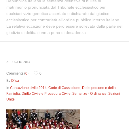
Repubblica Italiana la sentenza definitiva di nullità di
matrimonio pronunciata dal Tribunale ecclesiastico per
qualsiasi vizio genetico accertato e dichiarato dal giudice
ecclesiastico per contrarietà all’ordine pubblico interno italiano.
La relativa eccezione deve però essere sollevata dalla parte nel
giudizio di delibazione a pena di decadenza.
21 LUGLIO 2014
Comments (
0
)
0
By
D'Isa
In
Cassazione civile 2014
,
Corte di Cassazione
,
Delle persone e della
Famiglia
,
Diritto Civile e Procedura Civile
,
Sentenze - Ordinanze
,
Sezioni
Unite