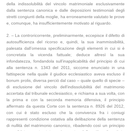
della indissolubilità del vincolo matrimoniale esclusivamente
dalla sentenza canonica e dalle deposizioni testimoniali degli
stretti congiunti della moglie, ha erroneamente valutato le prove
e, comunque, ha insufficientemente motivato al riguardo.
2. – La controricorrente, preliminarmente, eccepisce il difetto di
autosufficienza del ricorso e, quindi, la sua inammissibilità,
palesata dall’omessa specificazione degli elementi in cui si è
concretata la vicenda fattuale; deduce altresì la sua
infondatezza, fondandola sull’inapplicabilità del principio di cui
alla sentenza n. 1343 del 2011, siccome enunciato in una
fattispecie nella quale il giudice ecclesiastico aveva escluso il
bonum prolis, diversa perciò dal caso – quale quello di specie –
di esclusione del vincolo dell’indissolubilità del matrimonio
accertata dal tribunale ecclesiastico, e richiama a sua volta, con
la prima e con la seconda memoria difensiva, il principio
affermato da questa Corte con la sentenza n. 8926 del 2012,
con cui è stato escluso che la convivenza fra i coniugi
rappresenti condizione ostativa alla delibazione della sentenza
di nullità del matrimonio canonico, ribadendo così un principio