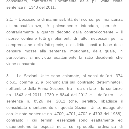
consolidato, contrastato unicamente dalla più volte citata
sentenza n. 1343 del 2011.
2.1. – L’eccezione di inammissibilità del ricorso, per mancanza
di autosufficienza, è palesemente infondata, perchè –
contrariamente a quanto dedotto dalla controricorrente – il
ricorso contiene tutti gli elementi, di fatto, necessari per la
comprensione della fattispecie, e di diritto, posti a base delle
censure mosse alla sentenza impugnata, della quale, in
particolare, si individua esattamente la ratio decidendi che
viene censurata.
3. – Le Sezioni Unite sono chiamate, ai sensi dell’art. 374
c.p.c., comma 2, a pronunciarsi sul contrasto determinatosi,
nell’ambito della Prima Sezione, tra – da un lato – le sentenze
nn. 1343 del 2011, 1780 e 9844 del 2012 e – dall’altro – la
sentenza n. 8926 del 2012 (che, peraltro, ribadisce il
consolidato orientamento di queste Sezioni Unite, inaugurato
con le note sentenze nn. 4700, 4701, 4702 e 4703 del 1988),
contrasto i cui termini essenziali sono esattamente ed
esaurientemente esposti nella su riprodotta ordinanza di