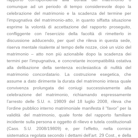
comunque ad un periodo di tempo considerevole dopo la
celebrazione del matrimonio e la scadenza del termine per
l’impugnativa del matrimonio-atto, in quanto siffatta situazione
esprime la volontà di accettazione del rapporto proseguito,
confliggente con l’esercizio della facoltà di rimetterlo in
discussione adducendo, per quel che rileva in questa sede,
riserva mentale risalente al tempo delle nozze, cioè un vizio del
matrimonio – atto non più azionabile dopo la scadenza dei
termini per l’impugnativa, e concretante incompatibilità ostativa
alla delibazione della sentenza ecclesiastica di nullità del
matrimonio concordatario. La costruzione esegetica, che
assume a dato dirimente la durata del matrimonio intesa quale
convivenza prolungata dei coniugi successivamente alla
celebrazione del matrimonio, richiamando espressamente
l’arresto delle S.U. n. 19809 del 18 luglio 2008, rileva che
l’ordine pubblico interno matrimoniale manifesta il “favor” per la
validità del matrimonio, quale fonte del rapporto familiare
incidente sulla persona e oggetto di rilievo e tutela costituzionali
(Cass. S.U. 2008/19809) e, per l’effetto, nella cornice
sistematica regolata secondo i dettami dell’art. 29 Cost., e della