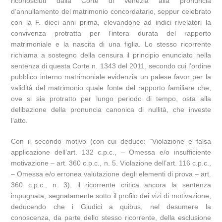
riconosciuti dalla Corte di Venezia alla pronuncia
d’annullamento del matrimonio concordatario, seppur celebrato
con la F. dieci anni prima, elevandone ad indici rivelatori la
convivenza protratta per l’intera durata del rapporto
matrimoniale e la nascita di una figlia. Lo stesso ricorrente
richiama a sostegno della censura il principio enunciato nella
sentenza di questa Corte n. 1343 del 2011, secondo cui l’ordine
pubblico interno matrimoniale evidenzia un palese favor per la
validità del matrimonio quale fonte del rapporto familiare che,
ove si sia protratto per lungo periodo di tempo, osta alla
delibazione della pronuncia canonica di nullità, che investe
l’atto.
Con il secondo motivo (con cui deduce: “Violazione e falsa
applicazione dell’art. 132 c.p.c., – Omessa e/o insufficiente
motivazione – art. 360 c.p.c., n. 5. Violazione dell’art. 116 c.p.c.,
– Omessa e/o erronea valutazione degli elementi di prova – art.
360 c.p.c., n. 3), il ricorrente critica ancora la sentenza
impugnata, segnatamente sotto il profilo dei vizi di motivazione,
deducendo che i Giudici a quibus, nel desumere la
conoscenza, da parte dello stesso ricorrente, della esclusione