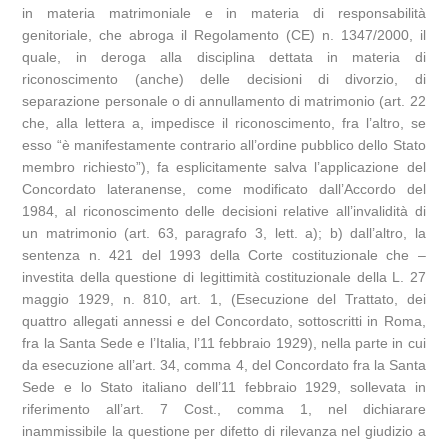
in materia matrimoniale e in materia di responsabilità
genitoriale, che abroga il Regolamento (CE) n. 1347/2000, il
quale, in deroga alla disciplina dettata in materia di
riconoscimento (anche) delle decisioni di divorzio, di
separazione personale o di annullamento di matrimonio (art. 22
che, alla lettera a, impedisce il riconoscimento, fra l’altro, se
esso “è manifestamente contrario all’ordine pubblico dello Stato
membro richiesto”), fa esplicitamente salva l’applicazione del
Concordato lateranense, come modificato dall’Accordo del
1984, al riconoscimento delle decisioni relative all’invalidità di
un matrimonio (art. 63, paragrafo 3, lett. a); b) dall’altro, la
sentenza n. 421 del 1993 della Corte costituzionale che –
investita della questione di legittimità costituzionale della L. 27
maggio 1929, n. 810, art. 1, (Esecuzione del Trattato, dei
quattro allegati annessi e del Concordato, sottoscritti in Roma,
fra la Santa Sede e l’Italia, l’11 febbraio 1929), nella parte in cui
da esecuzione all’art. 34, comma 4, del Concordato fra la Santa
Sede e lo Stato italiano dell’11 febbraio 1929, sollevata in
riferimento all’art. 7 Cost., comma 1, nel dichiarare
inammissibile la questione per difetto di rilevanza nel giudizio a