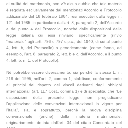
di nullità del matrimonio, non v’è alcun dubbio che tale materia
è regolata esclusivamente dai menzionati Accordo e Protocollo
addizionale del 18 febbraio 1984, resi esecutivi dalla legge n.
121 del 1985: in particolare dall’art. 8, paragrafo 2, dell’Accordo
e dal punto 4 del Protocollo, nonchè dalle disposizioni della
legge italiana cui essi rinviano, specificamente (rinvio
“materiale” agli artt. 796 e 797 c.p.c., del 1940, di cui al punto
4, lett. b, del Protocollo) o genericamente (come fanno, ad
esempio, l’art. 8, paragrafo 2, lett. b e c, dell’Accordo, e il punto
4, lett. b, n. 1, del Protocollo).
Nè potrebbe essere diversamente: sia perchè la stessa L. n.
218 del 1995, nell’art. 2, comma 1, stabilisce, conformemente
ai principi del rispetto dei vincoli derivanti dagli obblighi
internazionali (art. 117 Cost., comma 1) e di specialità, che “Le
disposizioni della presente legge non pregiudicano
l’applicazione delle convenzioni internazionali in vigore per
l’Italia”, sia, e soprattutto, perchè la nuova disciplina
convenzionale (anche) della materia matrimoniale,
originariamente dettata dall’art. 34 del citato Concordato del