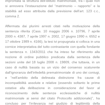
improntata la struttura dell’istituto matrimoniale, tra i quali non
si annovera l’instaurazione del “matrimonio – rapporto” e la
stabilità ad esso attribuita dalla previsione dell’art. 123 c.c.,
comma 2.
Affermata dai plurimi arresti citati nella motivazione della
sentenza riferita (Cass. 10 maggio 2006 n. 10796, 7 aprile
2000 n. 4387, 7 aprile 1997 n. 2002, 17 giugno 1990 n. 6552 e
17 ottobre 1989 n. 4166), la tesi ivi propugnata si colloca in una
cornice interpretativa del tutto contrastante con quella fondante
la sentenza n. 1343/2011 che ha inteso far riferimento alla
nozione di ordine pubblico predicata dalla sentenza delle
sezioni unite del 18 luglio 2008 n. 19809, che tuttavia, in un
caso di nullità basata su un vizio del consenso scaturente
dall’ignoranza dell’infedeltà prematrimoniale di uno dei coniugi,
e “nell’ambito della delineata distinzione fra cause di
incompatibilità assolute e relative (essendo soltanto le prime
ostative alla delibazione in considerazione del favor al
riconoscimento delle sentenze ecclesiastiche di nullità
matrimoniale ai sensi del citato Protocollo addizionale)”, ha
concluso per l’irrilevanza nel giudizio di legittimità della