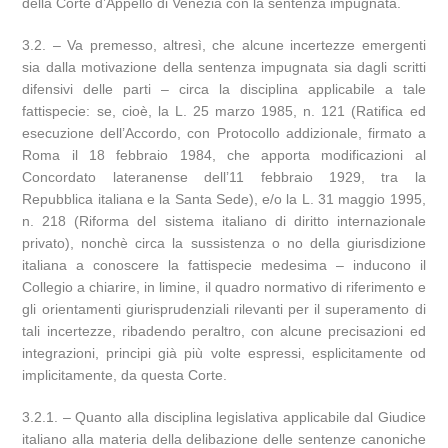
della Corte d’Appello di Venezia con la sentenza impugnata.
3.2. – Va premesso, altresì, che alcune incertezze emergenti
sia dalla motivazione della sentenza impugnata sia dagli scritti
difensivi delle parti – circa la disciplina applicabile a tale
fattispecie: se, cioè, la L. 25 marzo 1985, n. 121 (Ratifica ed
esecuzione dell’Accordo, con Protocollo addizionale, firmato a
Roma il 18 febbraio 1984, che apporta modificazioni al
Concordato lateranense dell’11 febbraio 1929, tra la
Repubblica italiana e la Santa Sede), e/o la L. 31 maggio 1995,
n. 218 (Riforma del sistema italiano di diritto internazionale
privato), nonchè circa la sussistenza o no della giurisdizione
italiana a conoscere la fattispecie medesima – inducono il
Collegio a chiarire, in limine, il quadro normativo di riferimento e
gli orientamenti giurisprudenziali rilevanti per il superamento di
tali incertezze, ribadendo peraltro, con alcune precisazioni ed
integrazioni, principi già più volte espressi, esplicitamente od
implicitamente, da questa Corte.
3.2.1. – Quanto alla disciplina legislativa applicabile dal Giudice
italiano alla materia della delibazione delle sentenze canoniche