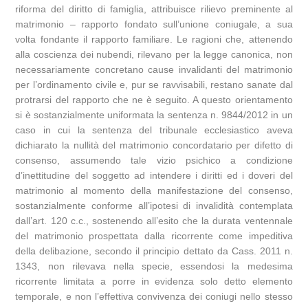
riforma del diritto di famiglia, attribuisce rilievo preminente al
matrimonio – rapporto fondato sull’unione coniugale, a sua
volta fondante il rapporto familiare. Le ragioni che, attenendo
alla coscienza dei nubendi, rilevano per la legge canonica, non
necessariamente concretano cause invalidanti del matrimonio
per l’ordinamento civile e, pur se ravvisabili, restano sanate dal
protrarsi del rapporto che ne è seguito. A questo orientamento
si è sostanzialmente uniformata la sentenza n. 9844/2012 in un
caso in cui la sentenza del tribunale ecclesiastico aveva
dichiarato la nullità del matrimonio concordatario per difetto di
consenso, assumendo tale vizio psichico a condizione
d’inettitudine del soggetto ad intendere i diritti ed i doveri del
matrimonio al momento della manifestazione del consenso,
sostanzialmente conforme all’ipotesi di invalidità contemplata
dall’art. 120 c.c., sostenendo all’esito che la durata ventennale
del matrimonio prospettata dalla ricorrente come impeditiva
della delibazione, secondo il principio dettato da Cass. 2011 n.
1343, non rilevava nella specie, essendosi la medesima
ricorrente limitata a porre in evidenza solo detto elemento
temporale, e non l’effettiva convivenza dei coniugi nello stesso