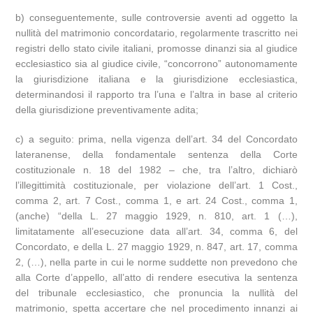
b) conseguentemente, sulle controversie aventi ad oggetto la
nullità del matrimonio concordatario, regolarmente trascritto nei
registri dello stato civile italiani, promosse dinanzi sia al giudice
ecclesiastico sia al giudice civile, “concorrono” autonomamente
la giurisdizione italiana e la giurisdizione ecclesiastica,
determinandosi il rapporto tra l’una e l’altra in base al criterio
della giurisdizione preventivamente adita;
c) a seguito: prima, nella vigenza dell’art. 34 del Concordato
lateranense, della fondamentale sentenza della Corte
costituzionale n. 18 del 1982 – che, tra l’altro, dichiarò
l’illegittimità costituzionale, per violazione dell’art. 1 Cost.,
comma 2, art. 7 Cost., comma 1, e art. 24 Cost., comma 1,
(anche) “della L. 27 maggio 1929, n. 810, art. 1 (…),
limitatamente all’esecuzione data all’art. 34, comma 6, del
Concordato, e della L. 27 maggio 1929, n. 847, art. 17, comma
2, (…), nella parte in cui le norme suddette non prevedono che
alla Corte d’appello, all’atto di rendere esecutiva la sentenza
del tribunale ecclesiastico, che pronuncia la nullità del
matrimonio, spetta accertare che nel procedimento innanzi ai