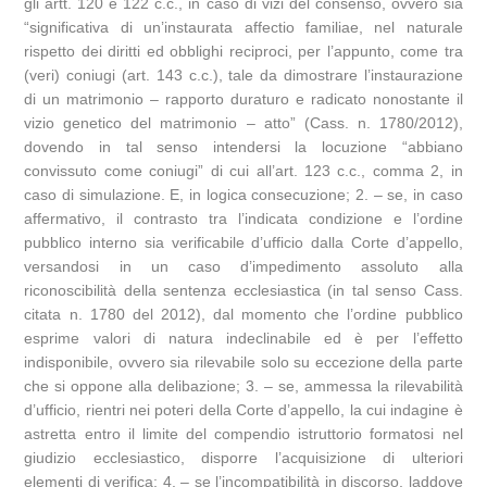
gli artt. 120 e 122 c.c., in caso di vizi del consenso, ovvero sia
“significativa di un’instaurata affectio familiae, nel naturale
rispetto dei diritti ed obblighi reciproci, per l’appunto, come tra
(veri) coniugi (art. 143 c.c.), tale da dimostrare l’instaurazione
di un matrimonio – rapporto duraturo e radicato nonostante il
vizio genetico del matrimonio – atto” (Cass. n. 1780/2012),
dovendo in tal senso intendersi la locuzione “abbiano
convissuto come coniugi” di cui all’art. 123 c.c., comma 2, in
caso di simulazione. E, in logica consecuzione; 2. – se, in caso
affermativo, il contrasto tra l’indicata condizione e l’ordine
pubblico interno sia verificabile d’ufficio dalla Corte d’appello,
versandosi in un caso d’impedimento assoluto alla
riconoscibilità della sentenza ecclesiastica (in tal senso Cass.
citata n. 1780 del 2012), dal momento che l’ordine pubblico
esprime valori di natura indeclinabile ed è per l’effetto
indisponibile, ovvero sia rilevabile solo su eccezione della parte
che si oppone alla delibazione; 3. – se, ammessa la rilevabilità
d’ufficio, rientri nei poteri della Corte d’appello, la cui indagine è
astretta entro il limite del compendio istruttorio formatosi nel
giudizio ecclesiastico, disporre l’acquisizione di ulteriori
elementi di verifica; 4. – se l’incompatibilità in discorso, laddove