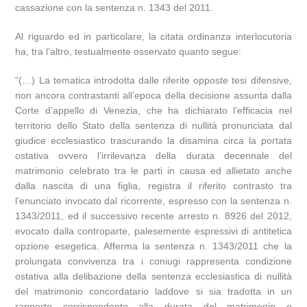
cassazione con la sentenza n. 1343 del 2011.
Al riguardo ed in particolare, la citata ordinanza interlocutoria
ha, tra l’altro, testualmente osservato quanto segue:
“(…) La tematica introdotta dalle riferite opposte tesi difensive,
non ancora contrastanti all’epoca della decisione assunta dalla
Corte d’appello di Venezia, che ha dichiarato l’efficacia nel
territorio dello Stato della sentenza di nullità pronunciata dal
giudice ecclesiastico trascurando la disamina circa la portata
ostativa ovvero l’irrilevanza della durata decennale del
matrimonio celebrato tra le parti in causa ed allietato anche
dalla nascita di una figlia, registra il riferito contrasto tra
l’enunciato invocato dal ricorrente, espresso con la sentenza n.
1343/2011, ed il successivo recente arresto n. 8926 del 2012,
evocato dalla controparte, palesemente espressivi di antitetica
opzione esegetica. Afferma la sentenza n. 1343/2011 che la
prolungata convivenza tra i coniugi rappresenta condizione
ostativa alla delibazione della sentenza ecclesiastica di nullità
del matrimonio concordatario laddove si sia tradotta in un
rapporto corrispondente alla durata del matrimonio o