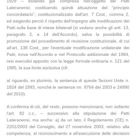
1929 – essendo già compresa nell’oggetto dei Patti
Lateranensì, costituendo quindi attuazione del “principio
concordatario”, costituzionalizzato dall’art. 7 Cost., comma 2,
ed esigendo perciò il rispetto dell’impegno alle modificazioni dei
Patti sulla base di intese bilaterali (si vedano anche gli artt. 13,
paragrafo 2, e 14 dell’Accordo), salva la possibilità di
promozione del procedimento di revisione costituzionale, di cui
all’art. 138 Cost., per l’eventuale modificazione unilaterale dei
Patti, trova nell’Accordo e nel Protocollo addizionale del 1984,
resi esecutivi appunto con la legge formale ordinaria n. 121 del
1985, la sua fonte esclusiva (cfr.
al riguardo, ex plurimis, la sentenza di queste Sezioni Unite n.
1824 del 1993, nonchè le sentenze nn. 8764 del 2003 e 24990
del 2010).
A conferma di ciò, del resto, possono menzionarsi, non soltanto
l’art. 82 c.c., – successivo alla stipulazione dei Patti
Lateranensi, ma anche: a) da un lato, il Regolamento (CE) n.
2201/2003 del Consiglio, del 27 novembre 2003, relativo alla
competenza, al riconoscimento e all’esecuzione delle decisioni