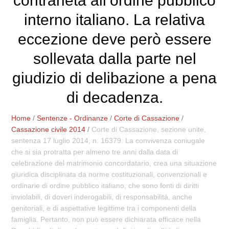
contrarietà all’ordine pubblico
interno italiano. La relativa
eccezione deve però essere
sollevata dalla parte nel
giudizio di delibazione a pena
di decadenza.
Home
/
Sentenze - Ordinanze
/
Corte di Cassazione
/
Cassazione civile 2014
/
Corte di Cassazione, sezione unite,
sentenza 17 luglio 2014, n. 16379. La convivenza coniugale
che si sia protratta per almeno tre anni dalla data di
celebrazione del matrimonio concordatario, crea una situazione
giuridica disciplinata da norme costituzionali, convenzionali e
ordinarie di ordine pubblico italiano, che sono fonti di diritti
inviolabili, di doveri inderogabili, di responsabilità, anche
genitoriali, e di aspettative legittime tra i componenti della
famiglia. Pertanto, non può essere dichiarata efficace nella