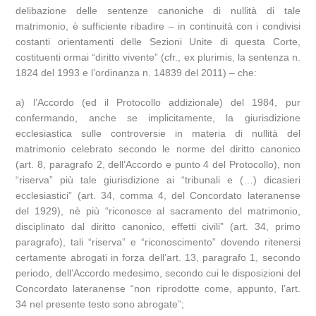
delibazione delle sentenze canoniche di nullità di tale
matrimonio, è sufficiente ribadire – in continuità con i condivisi
costanti orientamenti delle Sezioni Unite di questa Corte,
costituenti ormai “diritto vivente” (cfr., ex plurimis, la sentenza n.
1824 del 1993 e l’ordinanza n. 14839 del 2011) – che:
a) l’Accordo (ed il Protocollo addizionale) del 1984, pur
confermando, anche se implicitamente, la giurisdizione
ecclesiastica sulle controversie in materia di nullità del
matrimonio celebrato secondo le norme del diritto canonico
(art. 8, paragrafo 2, dell’Accordo e punto 4 del Protocollo), non
“riserva” più tale giurisdizione ai “tribunali e (…) dicasieri
ecclesiastici” (art. 34, comma 4, del Concordato lateranense
del 1929), nè più “riconosce al sacramento del matrimonio,
disciplinato dal diritto canonico, effetti civili” (art. 34, primo
paragrafo), tali “riserva” e “riconoscimento” dovendo ritenersi
certamente abrogati in forza dell’art. 13, paragrafo 1, secondo
periodo, dell’Accordo medesimo, secondo cui le disposizioni del
Concordato lateranense “non riprodotte come, appunto, l’art.
34 nel presente testo sono abrogate”;