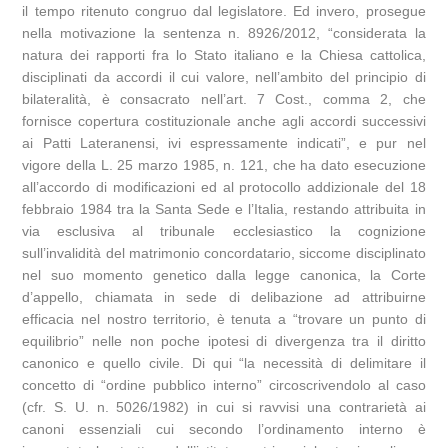
il tempo ritenuto congruo dal legislatore. Ed invero, prosegue
nella motivazione la sentenza n. 8926/2012, “considerata la
natura dei rapporti fra lo Stato italiano e la Chiesa cattolica,
disciplinati da accordi il cui valore, nell’ambito del principio di
bilateralità, è consacrato nell’art. 7 Cost., comma 2, che
fornisce copertura costituzionale anche agli accordi successivi
ai Patti Lateranensi, ivi espressamente indicati”, e pur nel
vigore della L. 25 marzo 1985, n. 121, che ha dato esecuzione
all’accordo di modificazioni ed al protocollo addizionale del 18
febbraio 1984 tra la Santa Sede e l’Italia, restando attribuita in
via esclusiva al tribunale ecclesiastico la cognizione
sull’invalidità del matrimonio concordatario, siccome disciplinato
nel suo momento genetico dalla legge canonica, la Corte
d’appello, chiamata in sede di delibazione ad attribuirne
efficacia nel nostro territorio, è tenuta a “trovare un punto di
equilibrio” nelle non poche ipotesi di divergenza tra il diritto
canonico e quello civile. Di qui “la necessità di delimitare il
concetto di “ordine pubblico interno” circoscrivendolo al caso
(cfr. S. U. n. 5026/1982) in cui si ravvisi una contrarietà ai
canoni essenziali cui secondo l’ordinamento interno è