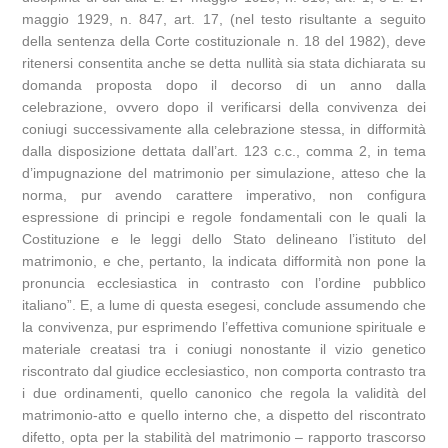
maggio 1929, n. 847, art. 17, (nel testo risultante a seguito
della sentenza della Corte costituzionale n. 18 del 1982), deve
ritenersi consentita anche se detta nullità sia stata dichiarata su
domanda proposta dopo il decorso di un anno dalla
celebrazione, ovvero dopo il verificarsi della convivenza dei
coniugi successivamente alla celebrazione stessa, in difformità
dalla disposizione dettata dall’art. 123 c.c., comma 2, in tema
d’impugnazione del matrimonio per simulazione, atteso che la
norma, pur avendo carattere imperativo, non configura
espressione di principi e regole fondamentali con le quali la
Costituzione e le leggi dello Stato delineano l’istituto del
matrimonio, e che, pertanto, la indicata difformità non pone la
pronuncia ecclesiastica in contrasto con l’ordine pubblico
italiano”. E, a lume di questa esegesi, conclude assumendo che
la convivenza, pur esprimendo l’effettiva comunione spirituale e
materiale creatasi tra i coniugi nonostante il vizio genetico
riscontrato dal giudice ecclesiastico, non comporta contrasto tra
i due ordinamenti, quello canonico che regola la validità del
matrimonio-atto e quello interno che, a dispetto del riscontrato
difetto, opta per la stabilità del matrimonio – rapporto trascorso