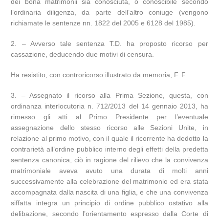
dei bona matrimonii sia conosciuta, o conoscibile secondo
l’ordinaria diligenza, da parte dell’altro coniuge (vengono
richiamate le sentenze nn. 1822 del 2005 e 6128 del 1985).
2. – Avverso tale sentenza T.D. ha proposto ricorso per
cassazione, deducendo due motivi di censura.
Ha resistito, con controricorso illustrato da memoria, F. F..
3. – Assegnato il ricorso alla Prima Sezione, questa, con
ordinanza interlocutoria n. 712/2013 del 14 gennaio 2013, ha
rimesso gli atti al Primo Presidente per l’eventuale
assegnazione dello stesso ricorso alle Sezioni Unite, in
relazione al primo motivo, con il quale il ricorrente ha dedotto la
contrarietà all’ordine pubblico interno degli effetti della predetta
sentenza canonica, ciò in ragione del rilievo che la convivenza
matrimoniale aveva avuto una durata di molti anni
successivamente alla celebrazione del matrimonio ed era stata
accompagnata dalla nascita di una figlia, e che una convivenza
siffatta integra un principio di ordine pubblico ostativo alla
delibazione, secondo l’orientamento espresso dalla Corte di