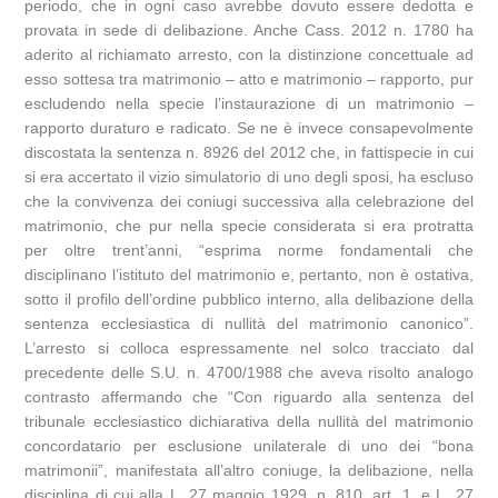
periodo, che in ogni caso avrebbe dovuto essere dedotta e
provata in sede di delibazione. Anche Cass. 2012 n. 1780 ha
aderito al richiamato arresto, con la distinzione concettuale ad
esso sottesa tra matrimonio – atto e matrimonio – rapporto, pur
escludendo nella specie l’instaurazione di un matrimonio –
rapporto duraturo e radicato. Se ne è invece consapevolmente
discostata la sentenza n. 8926 del 2012 che, in fattispecie in cui
si era accertato il vizio simulatorio di uno degli sposi, ha escluso
che la convivenza dei coniugi successiva alla celebrazione del
matrimonio, che pur nella specie considerata si era protratta
per oltre trent’anni, “esprima norme fondamentali che
disciplinano l’istituto del matrimonio e, pertanto, non è ostativa,
sotto il profilo dell’ordine pubblico interno, alla delibazione della
sentenza ecclesiastica di nullità del matrimonio canonico”.
L’arresto si colloca espressamente nel solco tracciato dal
precedente delle S.U. n. 4700/1988 che aveva risolto analogo
contrasto affermando che “Con riguardo alla sentenza del
tribunale ecclesiastico dichiarativa della nullità del matrimonio
concordatario per esclusione unilaterale di uno dei “bona
matrimonii”, manifestata all’altro coniuge, la delibazione, nella
disciplina di cui alla L. 27 maggio 1929, n. 810, art. 1, e L. 27