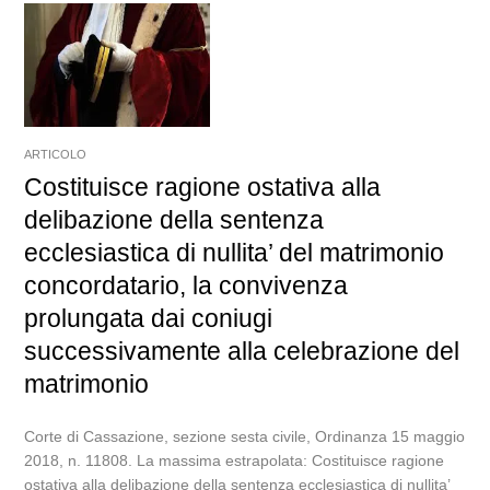
ARTICOLO
Costituisce ragione ostativa alla
delibazione della sentenza
ecclesiastica di nullita’ del matrimonio
concordatario, la convivenza
prolungata dai coniugi
successivamente alla celebrazione del
matrimonio
Corte di Cassazione, sezione sesta civile, Ordinanza 15 maggio
2018, n. 11808. La massima estrapolata: Costituisce ragione
ostativa alla delibazione della sentenza ecclesiastica di nullita’