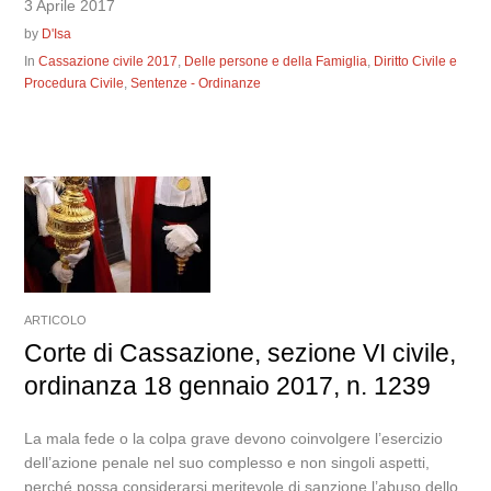
3 Aprile 2017
by
D'Isa
In
Cassazione civile 2017
,
Delle persone e della Famiglia
,
Diritto Civile e
Procedura Civile
,
Sentenze - Ordinanze
ARTICOLO
Corte di Cassazione, sezione VI civile,
ordinanza 18 gennaio 2017, n. 1239
La mala fede o la colpa grave devono coinvolgere l’esercizio
dell’azione penale nel suo complesso e non singoli aspetti,
perché possa considerarsi meritevole di sanzione l’abuso dello