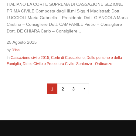
ITALIANO LA CORTE SUPREMA DI CASSAZIONE SEZIONE
PRIMA CIVILE Composta dagli Ill.mi Sigg.ri Magistrati: Dott.
LUCCIOLI Maria Gabriella – Presidente Dott. GIANCOLA Maria
Cristina – Consigliere Dott. CAMPANILE Pietro – Consigliere
Dott. DE CHIARA Carlo – Consigliere...
25 Agosto 2015
by
D'Isa
In
Cassazione civile 2015
,
Corte di Cassazione
,
Delle persone e della
Famiglia
,
Diritto Civile e Procedura Civile
,
Sentenze - Ordinanze
1
2
3