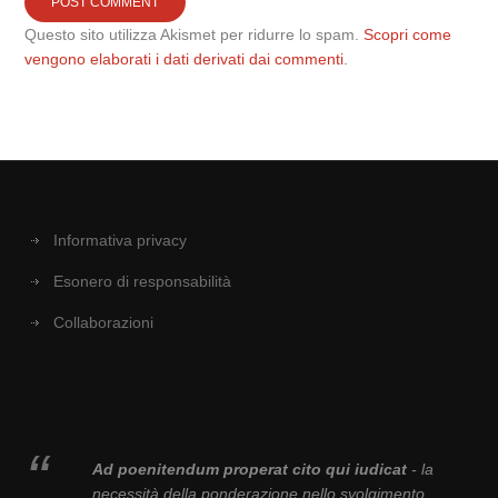
Questo sito utilizza Akismet per ridurre lo spam.
Scopri come
vengono elaborati i dati derivati dai commenti
.
Informativa privacy
Esonero di responsabilità
Collaborazioni
Ad poenitendum properat cito qui iudicat
- la
necessità della ponderazione nello svolgimento