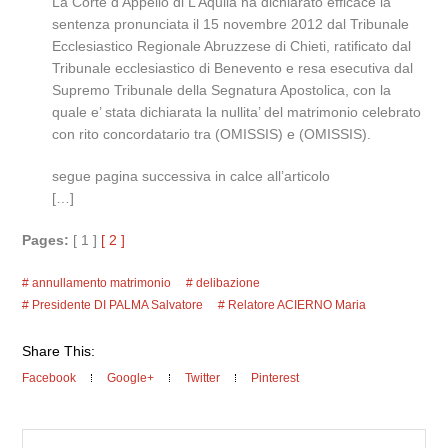
La Corte d’Appello di L’Aquila ha dichiarato efficace la
sentenza pronunciata il 15 novembre 2012 dal Tribunale
Ecclesiastico Regionale Abruzzese di Chieti, ratificato dal
Tribunale ecclesiastico di Benevento e resa esecutiva dal
Supremo Tribunale della Segnatura Apostolica, con la
quale e’ stata dichiarata la nullita’ del matrimonio celebrato
con rito concordatario tra (OMISSIS) e (OMISSIS).
segue pagina successiva in calce all’articolo
[…]
Pages:
[ 1 ]
[ 2 ]
annullamento matrimonio
delibazione
Presidente DI PALMA Salvatore
Relatore ACIERNO Maria
Share This:
Facebook
Google+
Twitter
Pinterest